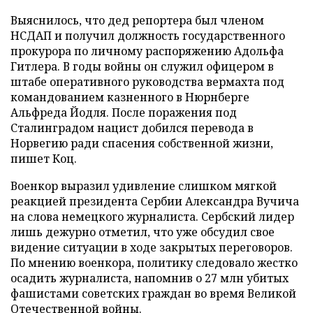
Выяснилось, что дед репортера был членом
НСДАП и получил должность государственного
прокурора по личному распоряжению Адольфа
Гитлера. В годы войны он служил офицером в
штабе оперативного руководства вермахта под
командованием казненного в Нюрнберге
Альфреда Йодля. После поражения под
Сталинградом нацист добился перевода в
Норвегию ради спасения собственной жизни,
пишет Коц.
Военкор выразил удивление слишком мягкой
реакцией президента Сербии Александра Вучича
на слова немецкого журналиста. Сербский лидер
лишь дежурно отметил, что уже обсудил свое
видение ситуации в ходе закрытых переговоров.
По мнению военкора, политику следовало жестко
осадить журналиста, напомнив о 27 млн убитых
фашистами советских граждан во время Великой
Отечественной войны.