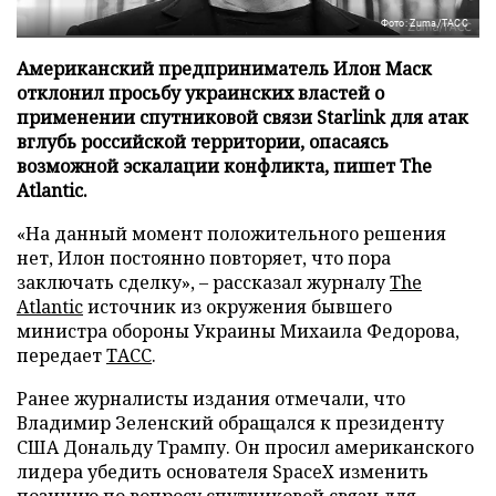
Фото: Zuma/ТАСС
Американский предприниматель Илон Маск
отклонил просьбу украинских властей о
применении спутниковой связи Starlink для атак
вглубь российской территории, опасаясь
возможной эскалации конфликта, пишет The
Atlantic.
«На данный момент положительного решения
нет, Илон постоянно повторяет, что пора
заключать сделку», – рассказал журналу
The
Atlantic
источник из окружения бывшего
министра обороны Украины Михаила Федорова,
передает
ТАСС
.
Ранее журналисты издания отмечали, что
Владимир Зеленский обращался к президенту
США Дональду Трампу. Он просил американского
лидера убедить основателя SpaceX изменить
позицию по вопросу спутниковой связи для