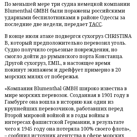
По меньшей мере три судна немецкой компании
Blumenthal GMBH были поражены российскими
ударными беспилотниками в районе Одессы за
последние две недели, передает
ТАСС
.
В конце июля атаке подвергся сухогруз CHRISTINA
B, который предположительно перевозил уголь.
Судно получило серьезные повреждения, но
смогло дойти до румынского порта Констанца.
Другой сухогруз, EMIL, в настоящее время
покинут экипажем и дрейфует примерно в 20
морских милях от побережья.
«Компания Blumenthal GMBH широко известна в
мире морских перевозок. Созданная в 1901 году в
Гамбурге она вошла в историю как один из
крупнейших перевозчиков, работавших перед
Второй мировой войной и в годы войны в
интересах фашистской Германии, в результате
чего к 1945 году она потеряла 100% своего флота»,
– сообщил источник агентства в сфере морских