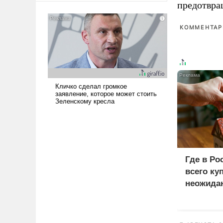
предотвра
американские арсеналы.
Сложившаяся ситуация
КОММЕНТАРИ
означает многолетний период
уязвимости США, например,
перед Китаем.
Где в Ро
всего ку
неожида