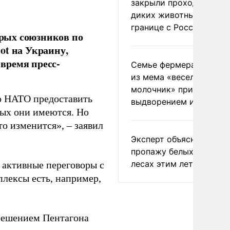
закрыли проходы для
диких животных на
границе с Россией
рых союзников по
ot на Украину,
время пресс-
Семье фермера Уолкер
из мема «веселый
молочник» пригрозили
о НАТО предоставить
выдворением из Росси
орых они имеются. Но
то изменится», – заявил
Эксперт объяснил
пропажу белых грибов 
лесах этим летом
 активные переговоры с
плексы есть, например,
ешением Пентагона