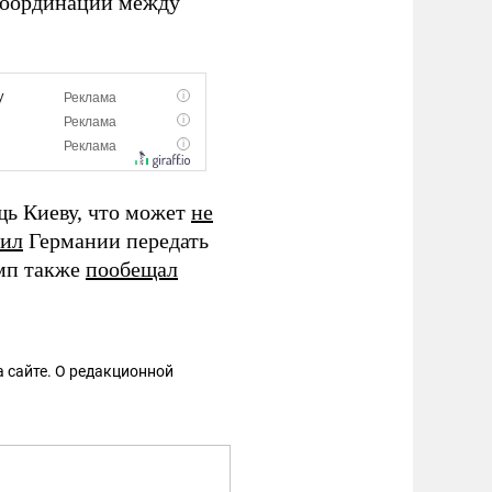
 координации между
ь Киеву, что может
не
ил
Германии передать
амп также
пообещал
 сайте. О редакционной