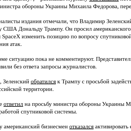
инистра обороны Украины Михаила Федорова, пер
налисты издания отмечали, что Владимир Зеленски
у США Дональду Трампу. Он просил американского
я SpaceX изменить позицию по вопросу спутниковой
ния атак.
оме ситуацию пока не комментируют. Представите
вили без ответа запросы журналистов.
, Зеленский
обратился
к Трампу с просьбой задейств
ссийской территории.
ее
ответил
на просьбу министра обороны Украины М
работой спутниковой системы.
ду американский бизнесмен
отказался
активировать 