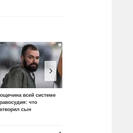
i
ощечина всей системе
Как Россия затягивает
равосудия: что
морскую петлю на
атворил сын
судоходстве Украины
краинского олигарха