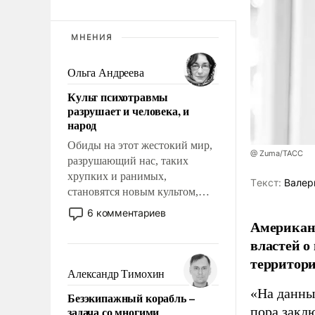
МНЕНИЯ
Ольга Андреева
Культ психотравмы
разрушает и человека, и
народ
Обиды на этот жестокий мир,
@ Zuma/ТАСС
разрушающий нас, таких
хрупких и ранимых,
Tекст:
Валер
становятся новым культом,
постепенно вытесняя и
6 комментариев
отменяя традиционное
Американ
требование к человеку – быть
властей о
мужественным и твердым под
территори
ударами судьбы, брать на себя
Александр Тимохин
ответственность, помогать
«На данны
Безэкипажный корабль –
слабым, идти вперед и
задача со многими
пора закл