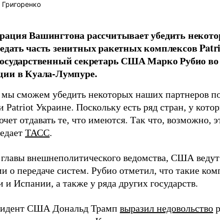
 Григоренко
рация Вашингтона рассчитывает убедить некото
дать часть зенитных ракетных комплексов Patri
осударственный секретарь США Марко Рубио во 
ции в Куала-Лумпуре.
 мы сможем убедить некоторых наших партнеров п
и Patriot Украине. Поскольку есть ряд стран, у кот
очет отдавать те, что имеются. Так что, возможно, э
редает
ТАСС
.
 главы внешнеполитического ведомства, США ведут
и о передаче систем. Рубио отметил, что такие ком
 и Испании, а также у ряда других государств.
зидент США Дональд Трамп
выразил недовольство
р