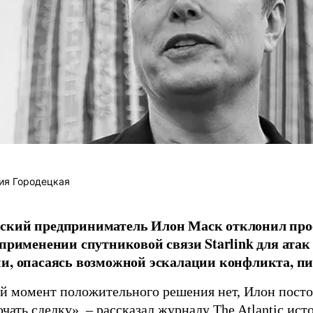
ия Городецкая
ский предприниматель Илон Маск отклонил про
 применении спутниковой связи Starlink для атак
и, опасаясь возможной эскалации конфликта, пиш
й момент положительного решения нет, Илон постоя
ючать сделку», – рассказал журналу
The Atlantic
исто