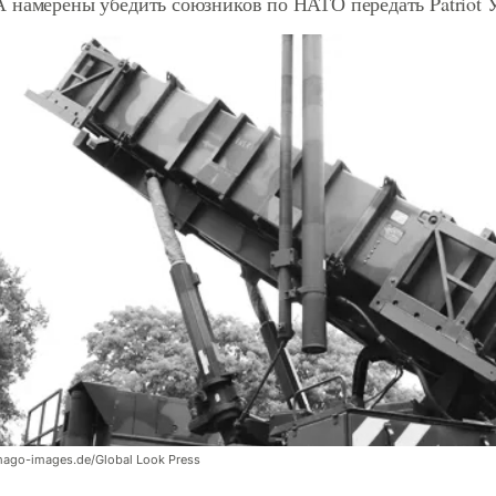
 намерены убедить союзников по НАТО передать Patriot 
go-images.de/Global Look Press