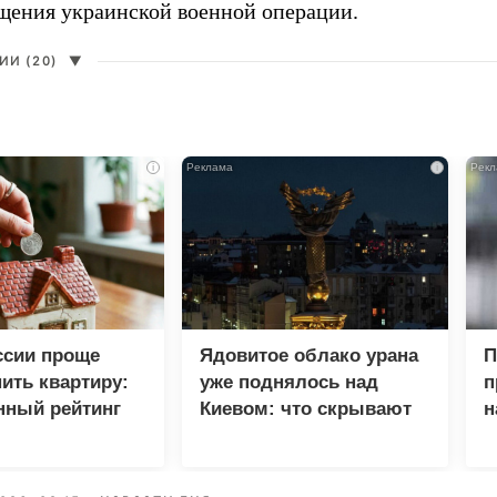
щения украинской военной операции.
И (20)
▼
i
i
ссии проще
Ядовитое облако урана
П
пить квартиру:
уже поднялось над
п
нный рейтинг
Киевом: что скрывают
н
власти
у