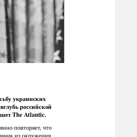
сьбу украинских
 вглубь российской
ет The Atlantic.
нно повторяет, что
чник из окружения