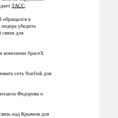
едает
ТАСС
.
й обращался к
 лидера убедить
 связи для
ли компании SpaceX
овать сеть Starlink для
ихаила Федорова о
связь над Крымом для