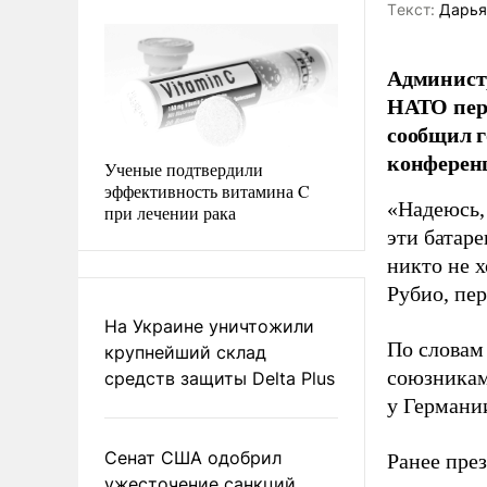
Tекст:
Дарья
Админист
НАТО пере
сообщил г
конферен
Ученые подтвердили
эффективность витамина C
«Надеюсь,
при лечении рака
эти батаре
никто не х
Рубио, пе
На Украине уничтожили
По словам
крупнейший склад
союзникам
средств защиты Delta Plus
у Германии
Сенат США одобрил
Ранее пре
ужесточение санкций