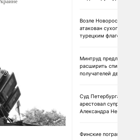
Украине
Возле Новороссийска
атакован сухогруз под
турецким флагом
Минтруд предложил
расширить список
получателей двух пенс
Суд Петербурга заочно
арестовал супругу
Александра Невзорова
Финские пограничники