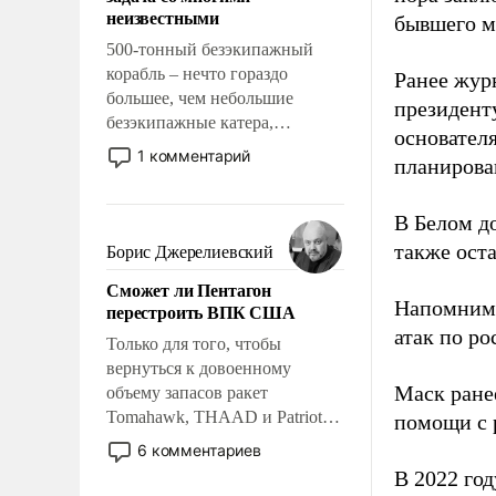
адаптироваться.
неизвестными
бывшего м
500-тонный безэкипажный
корабль – нечто гораздо
Ранее жур
большее, чем небольшие
президент
безэкипажные катера,
основател
применение которых уже
1 комментарий
планирова
стало обыденностью. Задача по
созданию такого корабля очень
сложна и амбициозна. Однако
В Белом д
и ее реализация радикально
также оста
Борис Джерелиевский
поднимет наши боевые
Сможет ли Пентагон
возможности.
Напомним
перестроить ВПК США
атак по ро
Только для того, чтобы
вернуться к довоенному
Маск ран
объему запасов ракет
Tomahawk, THAAD и Patriot
помощи с 
США потребуется более трех
6 комментариев
лет. Даже небольшая война с
В 2022 го
Ираном опустошила