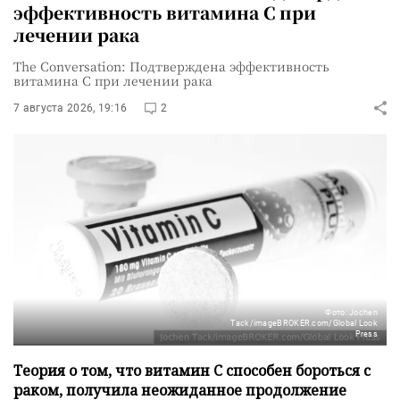
эффективность витамина C при
лечении рака
The Conversation: Подтверждена эффективность
витамина C при лечении рака
7 августа 2026, 19:16
2
Фото: Jochen
Tack/imageBROKER.com/Global Look
Press
Теория о том, что витамин C способен бороться с
раком, получила неожиданное продолжение