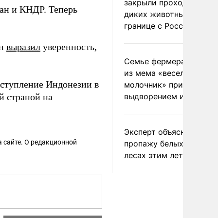
закрыли проходы для
ран и КНДР. Теперь
диких животных на
границе с Россией
ин
выразил
уверенность,
Семье фермера Уолкер
из мема «веселый
ступление Индонезии в
молочник» пригрозили
й страной на
выдворением из Росси
Эксперт объяснил
 сайте. О редакционной
пропажу белых грибов 
лесах этим летом