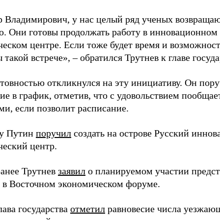
 Владимирович, у нас целый ряд ученых возвращаю
. Они готовы продолжать работу в инновационном 
ческом центре. Если тоже будет время и возможност
 такой встрече», – обратился Трутнев к главе госуда
отовностью откликнулся на эту инициативу. Он пор
ие в график, отметив, что с удовольствием пообщае
ми, если позволит расписание.
ду Путин
поручил
создать на острове Русский инно
ческий центр.
анее Трутнев
заявил
о планируемом участии предс
в в Восточном экономическом форуме.
лава государства
отметил
равновесие числа уезжаю