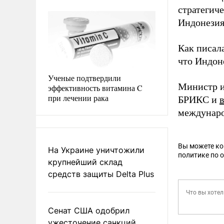
стратегиче
Индонезия
Как писал
что Индон
Ученые подтвердили
Министр и
эффективность витамина C
при лечении рака
БРИКС и
междунаро
Вы можете к
На Украине уничтожили
политике по 
крупнейший склад
средств защиты Delta Plus
Сенат США одобрил
ужесточение санкций