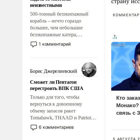
адаптироваться.
страну исс
неизвестными
500-тонный безэкипажный
КОММЕНТАРИ
корабль – нечто гораздо
большее, чем небольшие
безэкипажные катера,
применение которых уже
1 комментарий
стало обыденностью. Задача по
созданию такого корабля очень
сложна и амбициозна. Однако
и ее реализация радикально
Борис Джерелиевский
поднимет наши боевые
Сможет ли Пентагон
возможности.
перестроить ВПК США
Только для того, чтобы
Кто зака
вернуться к довоенному
Монако?
объему запасов ракет
связь с 
Tomahawk, THAAD и Patriot
США потребуется более трех
6 комментариев
лет. Даже небольшая война с
Ираном опустошила
5 АВГУСТА 2