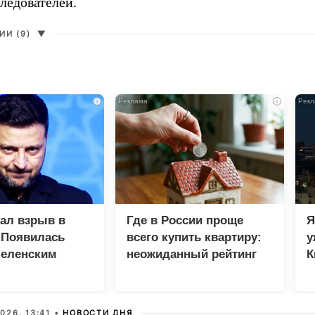
ледователей.
И (9)
▼
i
i
зал взрыв в
Где в России проще
Я
 Появилась
всего купить квартиру:
у
Зеленским
неожиданный рейтинг
К
в
026, 13:41 •
НОВОСТИ ДНЯ