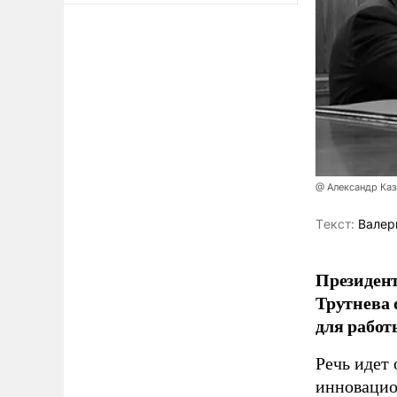
@ Александр Каз
Tекст:
Валер
Президен
Трутнева 
для работ
Речь идет 
инновацио