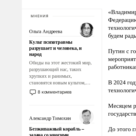
«Владимир
МНЕНИЯ
Федерацию
технологи
Ольга Андреева
будем рады
Культ психотравмы
разрушает и человека, и
Путин с г
народ
мероприят
Обиды на этот жестокий мир,
работника
разрушающий нас, таких
хрупких и ранимых,
В 2024 го
становятся новым культом,
постепенно вытесняя и
технологи
8 комментариев
отменяя традиционное
требование к человеку – быть
Месяцем р
мужественным и твердым под
государст
ударами судьбы, брать на себя
Александр Тимохин
ответственность, помогать
Безэкипажный корабль –
До этого г
слабым, идти вперед и
задача со многими