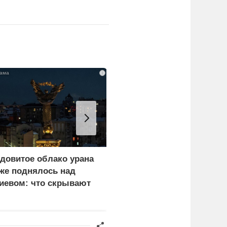
i
довитое облако урана
Еще один удар по
же поднялось над
нефтепереработке.
иевом: что скрывают
Крупнейший завод
ласти
страны прекратил
работу