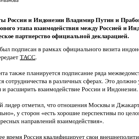
 Иванова
ты России и Индонезии Владимир Путин и Прабо
нового этапа взаимодействия между Россией и Ин
еское партнерство официальной декларацией.
был подписан в рамках официального визита индоне
ередает
ТАСС
.
зита также планируется подписание ряда межведомс
я сотрудничества в различных сферах. Это должно
 и расширить взаимодействие России и Индонезии.
й лидер отметил, что отношения Москвы и Джакар
льно», у сторон «есть хорошие перспективы по цел
ересных направлений взаимодействия».
ее время Россия квалифицирует свои внешнеполити