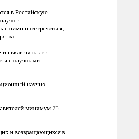
тся в Российскую
научно-
ь с ними повстречаться,
рства.
учил включить это
тся с научными
вационный научно-
тавителей минимум 75
щих и возвращающихся в