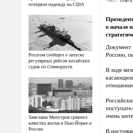
Tекст:
Ольга
потеряли надежду на США
Президен
о начале 
стратегич
Документ 
Росатом сообщил о запуске
Россию, п
регулярных рейсов китайских
судов по Севморпути
В ходе ви
касающихс
отношения
Российски
поступате
очень инт
Замглавы Минстроя сравнил
качество жилья в Нью-Йорке и
России
В настоящ