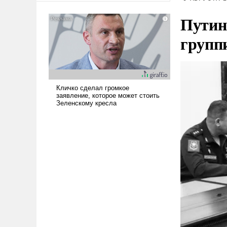
американские арсеналы.
Путин
Сложившаяся ситуация
означает многолетний период
групп
уязвимости США, например,
перед Китаем.