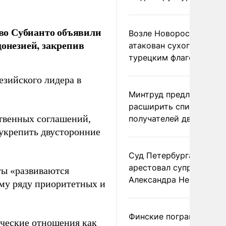
во Субианто объявили
Возле Новороссийска
донезией, закрепив
атакован сухогруз под
турецким флагом
зийского лидера в
Минтруд предложил
расширить список
твенных соглашений,
получателей двух пенс
 укрепить двусторонние
Суд Петербурга заочно
арестовал супругу
ты «развиваются
Александра Невзорова
ому ряду приоритетных и
Финские пограничники
ческие отношения как