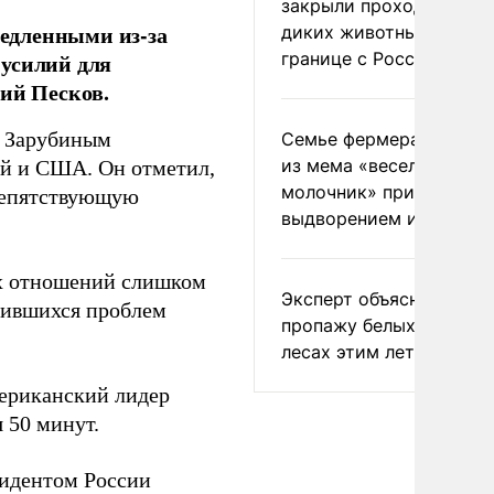
закрыли проходы для
едленными из-за
диких животных на
границе с Россией
 усилий для
рий Песков.
м Зарубиным
Семье фермера Уолкер
из мема «веселый
й и США. Он отметил,
молочник» пригрозили
репятствующую
выдворением из Росси
их отношений слишком
Эксперт объяснил
опившихся проблем
пропажу белых грибов 
лесах этим летом
ериканский лидер
 50 минут.
зидентом России