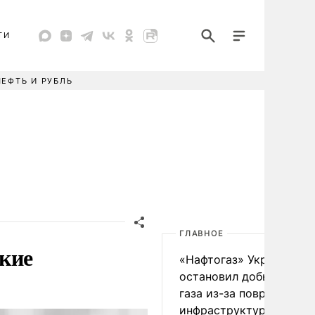
ТИ
НЕФТЬ И РУБЛЬ
ГЛАВНОЕ
кие
«Нафтогаз» Украины
остановил добычу нефт
газа из-за повреждения
инфраструктуры