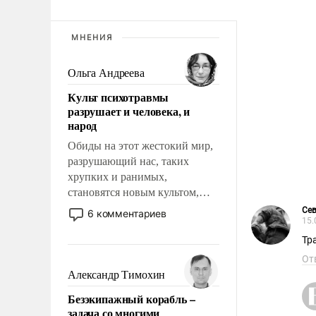
МНЕНИЯ
Ольга Андреева
Культ психотравмы
разрушает и человека, и
народ
Обиды на этот жестокий мир,
разрушающий нас, таких
хрупких и ранимых,
становятся новым культом,
постепенно вытесняя и
Се
6 комментариев
15.
отменяя традиционное
требование к человеку – быть
Тр
мужественным и твердым под
От
ударами судьбы, брать на себя
Александр Тимохин
ответственность, помогать
Безэкипажный корабль –
слабым, идти вперед и
задача со многими