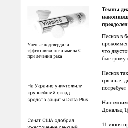
Темпы ди
накопивши
преодолен
Песков в 
прокоммен
Ученые подтвердили
эффективность витамина C
что двуст
при лечении рака
быстрому 
Песков та
грязные, 
На Украине уничтожили
потребует
крупнейший склад
средств защиты Delta Plus
Напомним,
Дональд 
Сенат США одобрил
11 июня 
ужесточение санкций