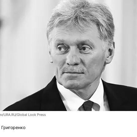
ev/URA.RU/Global Look Press
 Григоренко