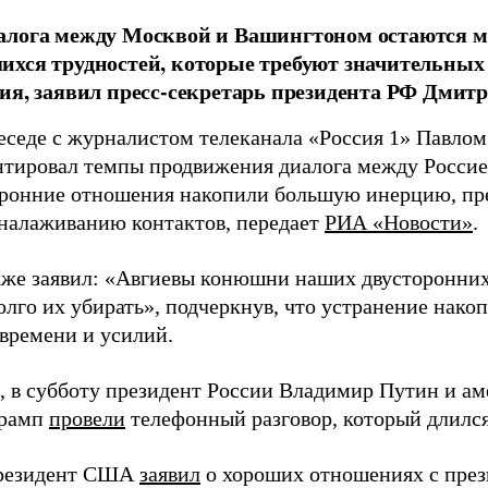
алога между Москвой и Вашингтоном остаются м
хся трудностей, которые требуют значительных
ия, заявил пресс-секретарь президента РФ Дмит
беседе с журналистом телеканала «Россия 1» Павло
тировал темпы продвижения диалога между Россие
оронние отношения накопили большую инерцию, п
налаживанию контактов, передает
РИА «Новости»
.
кже заявил: «Авгиевы конюшни наших двусторонн
долго их убирать», подчеркнув, что устранение нак
 времени и усилий.
 в субботу президент России Владимир Путин и ам
Трамп
провели
телефонный разговор, который длился
президент США
заявил
о хороших отношениях с пре