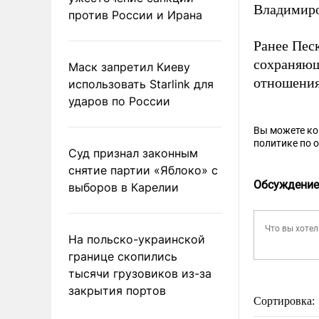
Владимиро
против России и Ирана
Ранее Пес
сохраняющ
Маск запретил Киеву
отношения
использовать Starlink для
ударов по России
Вы можете к
политике по 
Суд признал законным
снятие партии «Яблоко» с
Обсуждение
выборов в Карелии
На польско-украинской
границе скопились
тысячи грузовиков из-за
закрытия портов
Сортировка: