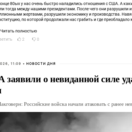
конце 80ых у нас очень быстро наладились отношения с США. А ка
ли тогда между нашими президентами. После чего они разрушили и 
ллионными жертвами, разрушили экономику и производства. Нав
нституцию, по которой продолжали нас грабить и где преобладало
евратили в третьесортную бензоколонку. Засрали нам мозги свои
цистский переворот в братской нам стране, а потом её же на нас на
Читать полностью
ветить
2
0
026, 11:09 •
НОВОСТИ ДНЯ
 заявили о невиданной силе уд
и
акговерн: Российские войска начали атаковать с ранее 