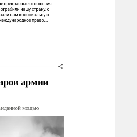
кие прекрасные отношения
ограбили нашу страну, с
язали нам колониальную
 международное право.
ми ценностями. Совершили
травили.
аров армии
невиданной мощью