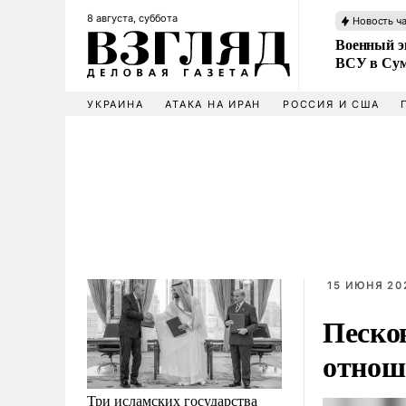
8 августа, суббота
Новость ч
Военный эк
ВСУ в Сум
УКРАИНА
АТАКА НА ИРАН
РОССИЯ И США
15 ИЮНЯ 202
Песко
отнош
Три исламских государства