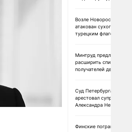
Возле Новороссийска
атакован сухогруз под
турецким флагом
Минтруд предложил
расширить список
получателей двух пенс
Суд Петербурга заочно
арестовал супругу
Александра Невзорова
Финские пограничники