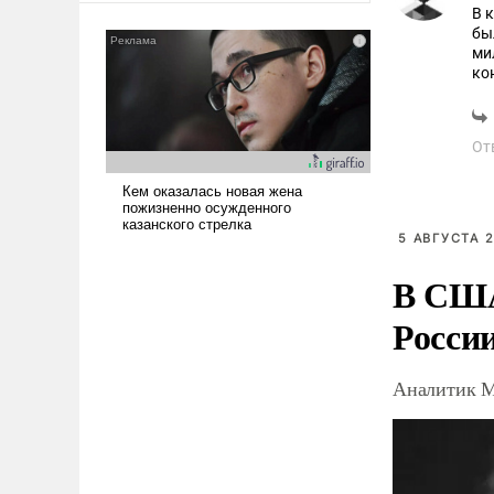
В 
американские арсеналы.
бы
Сложившаяся ситуация
ми
означает многолетний период
ко
уязвимости США, например,
Пр
на
перед Китаем.
От
5 АВГУСТА 2
В США
Росси
Аналитик М