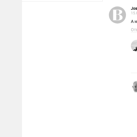
Jos
15.
А 
От