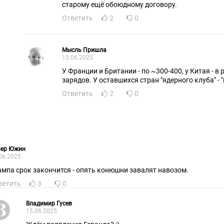
старому ещё обоюдному договору.
Ответить
2
0
Мысль Пришла
15.06.2025
У Франции и Британии - по ~300-400, у Китая - в
зарядов. У оставшихся стран "ядерного клуба" - 
Ответить
2
0
вер Южин
06.2025
ампа срок закончится - опять конюшни завалят навозом.
ветить
3
0
Владимир Гусев
15.06.2025