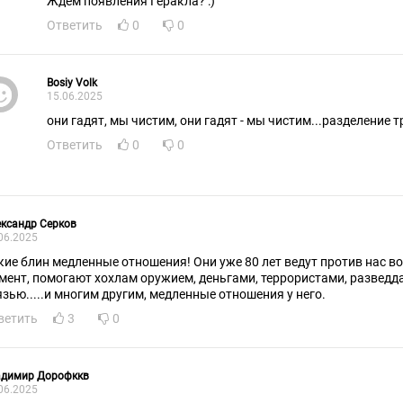
Ждём появления Геракла? :)
Ответить
0
0
Bosiy Volk
15.06.2025
они гадят, мы чистим, они гадят - мы чистим...разделение тр
Ответить
0
0
ксандр Серков
06.2025
кие блин медленные отношения! Они уже 80 лет ведут против нас во
омогают xoxлам оружием, деньгами, террористами, разведданными, спутниковой
язью.....и многим другим, медленные отношения у него.
ветить
3
0
адимир Дорофккв
06.2025