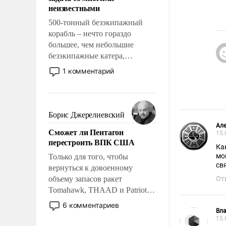
адаптироваться.
неизвестными
500-тонный безэкипажный
корабль – нечто гораздо
большее, чем небольшие
безэкипажные катера,
применение которых уже
1 комментарий
стало обыденностью. Задача по
созданию такого корабля очень
сложна и амбициозна. Однако
и ее реализация радикально
Борис Джерелиевский
поднимет наши боевые
Але
Сможет ли Пентагон
возможности.
15.
перестроить ВПК США
Ка
момент, п
Только для того, чтобы
св
вернуться к довоенному
объему запасов ракет
От
Tomahawk, THAAD и Patriot
США потребуется более трех
6 комментариев
Вл
лет. Даже небольшая война с
15.
Ираном опустошила