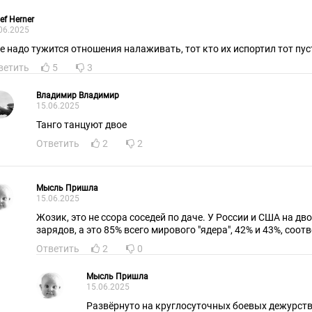
ef Herner
06.2025
не надо тужится отношения налаживать, тот кто их испортил тот пу
ветить
5
3
Владимир Владимир
15.06.2025
Танго танцуют двое
Ответить
2
2
Мысль Пришла
15.06.2025
Жозик, это не ссора соседей по даче. У России и США на дв
зарядов, а это 85% всего мирового "ядера", 42% и 43%, соот
Ответить
2
0
Мысль Пришла
15.06.2025
Развёрнуто на круглосуточных боевых дежурства