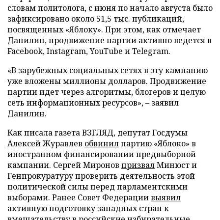
словам политолога, с июня по начало августа было
зафиксировано около 51,5 тыс. публикаций,
посвященных «Яблоку». При этом, как отмечает
Данилин, продвижение партии активно ведется в
Facebook, Instagram, YouTube и Telegram.
«В зарубежных социальных сетях в эту кампанию
уже вложены миллионы долларов. Продвижение
партии идет через алгоритмы, блогеров и целую
сеть информационных ресурсов», – заявил
Данилин.
Как писала газета ВЗГЛЯД, депутат Госдумы
Алексей Журавлев
обвинил
партию «Яблоко» в
иностранном финансировании предвыборной
кампании. Сергей Миронов
призвал
Минюст и
Генпрокуратуру проверить деятельность этой
политической силы перед парламентскими
выборами. Ранее Совет Федерации
выявил
активную подготовку западных стран к
вмешательству в российские избирательные