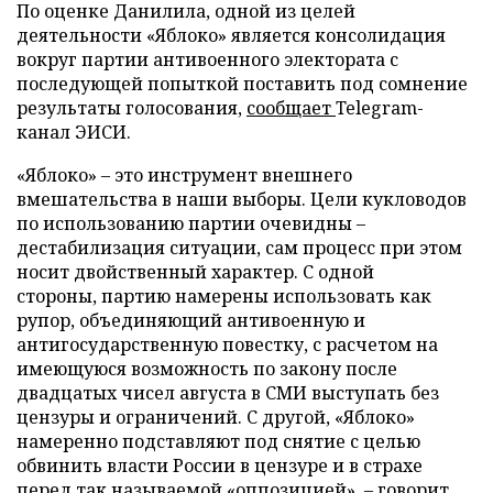
По оценке Данилила, одной из целей
деятельности «Яблоко» является консолидация
вокруг партии антивоенного электората с
последующей попыткой поставить под сомнение
результаты голосования,
сообщает
Telegram-
канал ЭИСИ.
«Яблоко» – это инструмент внешнего
вмешательства в наши выборы. Цели кукловодов
по использованию партии очевидны –
дестабилизация ситуации, сам процесс при этом
носит двойственный характер. С одной
стороны, партию намерены использовать как
рупор, объединяющий антивоенную и
антигосударственную повестку, с расчетом на
имеющуюся возможность по закону после
двадцатых чисел августа в СМИ выступать без
цензуры и ограничений. С другой, «Яблоко»
намеренно подставляют под снятие с целью
обвинить власти России в цензуре и в страхе
перед так называемой «оппозицией», – говорит