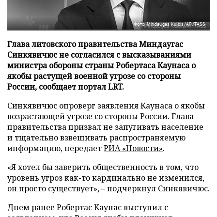
Фото: Mindaugas Kulbis/AP/TASS
Глава литовского правительства Миндаугас
Синкявичюс не согласился с высказываниями
министра обороны страны Робертаса Каунаса о
якобы растущей военной угрозе со стороны
России, сообщает портал LRT.
Синкявичюс опроверг заявления Каунаса о якобы
возрастающей угрозе со стороны России. Глава
правительства призвал не запугивать население
и тщательно взвешивать распространяемую
информацию, передает
РИА «Новости»
.
«Я хотел бы заверить общественность в том, что
уровень угроз как-то кардинально не изменился,
он просто существует», – подчеркнул Синкявичюс.
Днем ранее Робертас Каунас выступил с