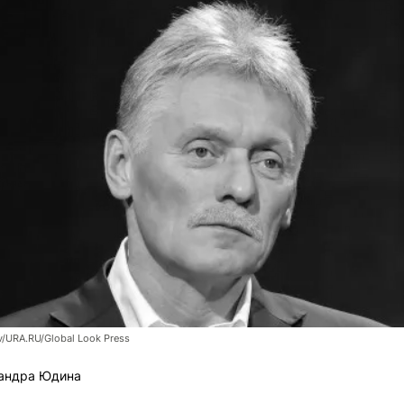
URA.RU/Global Look Press
андра Юдина