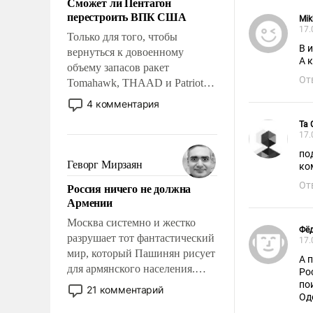
Сможет ли Пентагон
слабым, идти вперед и
перестроить ВПК США
адаптироваться.
Mik
17.
Только для того, чтобы
В 
вернуться к довоенному
А 
объему запасов ракет
От
Tomahawk, THAAD и Patriot
США потребуется более трех
4 комментария
лет. Даже небольшая война с
Та
Ираном опустошила
17.
американские арсеналы.
по
Сложившаяся ситуация
Геворг Мирзаян
ко
означает многолетний период
От
Россия ничего не должна
уязвимости США, например,
Армении
перед Китаем.
Москва системно и жестко
Фёд
разрушает тот фантастический
17.
мир, который Пашинян рисует
А 
для армянского населения.
Росси
Мир, где политические
по
21 комментарий
Оде
прожекты будут безусловно
уд