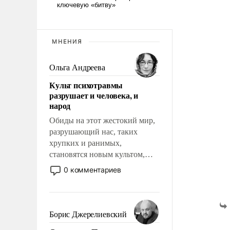
МНЕНИЯ
Ольга Андреева
Культ психотравмы
разрушает и человека, и
народ
Обиды на этот жестокий мир,
разрушающий нас, таких
хрупких и ранимых,
становятся новым культом,
постепенно вытесняя и
0 комментариев
отменяя традиционное
требование к человеку – быть
мужественным и твердым под
ударами судьбы, брать на себя
Борис Джерелиевский
ответственность, помогать