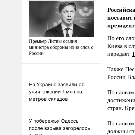
Российска
поставит 
президент
По его сл
Премьер Литвы осадил
Киева в с
министра обороны из-за слов о
России
передает
Также Пес
России Вл
На Украине заявили об
уничтожении 1 млн кв.
По словам 
метров складов
достижени
стран. Кр
У побережья Одессы
По словам
после взрыва загорелось
должны ст