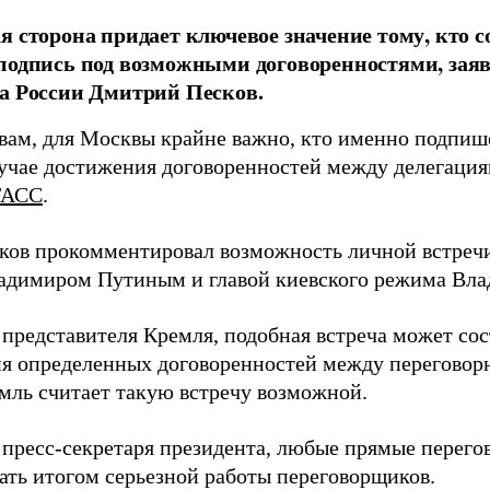
я сторона придает ключевое значение тому, кто 
подпись под возможными договоренностями, заяв
а России Дмитрий Песков.
овам, для Москвы крайне важно, кто именно подпи
лучае достижения договоренностей между делегаци
ТАСС
.
ков прокомментировал возможность личной встреч
адимиром Путиным и главой киевского режима Вл
представителя Кремля, подобная встреча может сост
я определенных договоренностей между переговор
емль считает такую встречу возможной.
 пресс-секретаря президента, любые прямые перег
ать итогом серьезной работы переговорщиков.