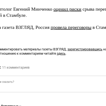
итолог Евгений Минченко
оценил риски
срыва пере
й в Стамбуле.
а газета ВЗГЛЯД, Россия
провела переговоры
в Стам
омментировать материалы газеты ВЗГЛЯД,
зарегистрировавшись
на
отношению к комментариям читайте
здесь
.
:
11
комментариев