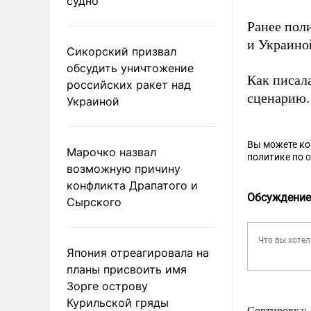
судно
Ранее пол
и Украино
Сикорский призвал
обсудить уничтожение
Как писал
российских ракет над
сценарию.
Украиной
Вы можете к
Марочко назвал
политике по 
возможную причину
конфликта Драпатого и
Обсуждение
Сырского
Япония отреагировала на
планы присвоить имя
Зорге острову
Курильской гряды
Сортировка: