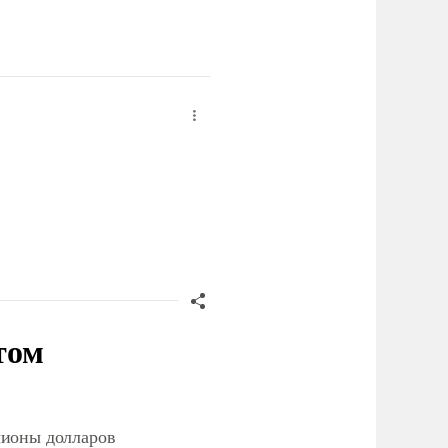
том
лионы долларов