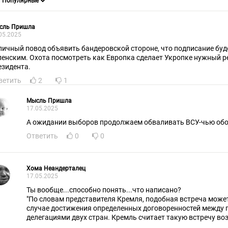
сль Пришла
05.2025
личный повод объявить бандеровской стороне, что подписание буд
ленским. Охота посмотреть как Европка сделает Укропке нужный 
езидента.
ветить
2
1
Мысль Пришла
17.05.2025
А ожидании выборов продолжаем обваливать ВСУ-чью обо
Ответить
0
0
Хома Неандерталец
17.05.2025
Ты вообще...способно понять...что написано?
"По словам представителя Кремля, подобная встреча может
случае достижения определенных договоренностей между
делегациями двух стран. Кремль считает такую встречу во