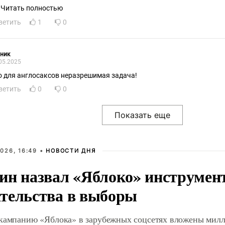
Читать полностью
ветить
1
0
ник
05.2025
о для англосаксов неразрешимая задача!
ветить
0
0
026, 16:49 •
НОВОСТИ ДНЯ
ин назвал «Яблоко» инструмен
тельства в выборы
 кампанию «Яблока» в зарубежных соцсетях вложены мил