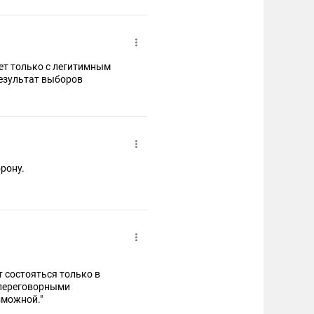
ет только с легитимным
результат выборов
рону.
 состояться только в
 переговорными
зможной."