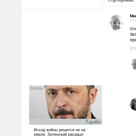
Мы
17.
От
Зе
пр
От