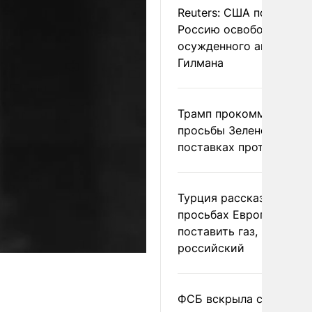
Reuters: США попросил
Россию освободить
осужденного американ
Гилмана
Трамп прокомментиров
просьбы Зеленского о
поставках противораке
Турция рассказала о
просьбах Европы
поставить газ, но не
российский
ФСБ вскрыла сеть