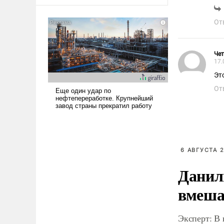
оплачиваться за счет
российских
От
налогоплательщиков и где
Еревану за свои поступки не
нужно отвечать.
Чет
17.
Эт
От
6 АВГУСТА 2
Данил
вмеша
Эксперт: В