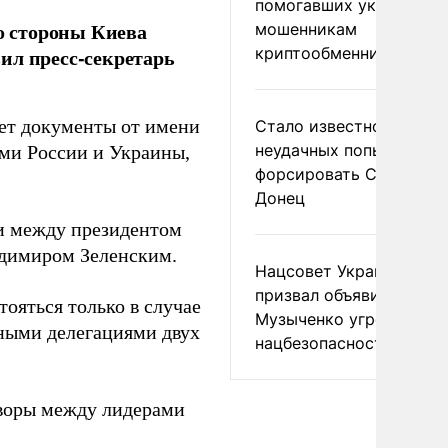
помогавших украински
со стороны Киева
мошенникам
криптообменников
ил пресс-секретарь
шет документы от имени
Стало известно о
неудачных попытках ВС
ями России и Украины,
форсировать Северски
Донец
и между президентом
адимиром Зеленским.
Нацсовет Украины по Т
призвал объявить
ояться только в случае
Музыченко угрозой
ными делегациями двух
нацбезопасности
оворы между лидерами