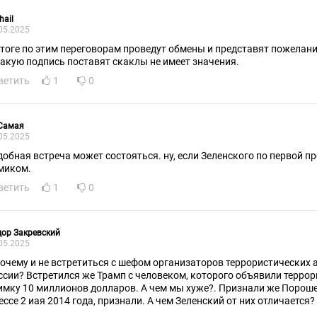
hail
05.2025
итоге по этим переговорам проведут обмены и представят пожелан
какую подпись поставят скаклы не имеет значения.
ветить
1
0
 Самая
05.2025
добная встреча может состояться. ну, если Зеленского по первой п
миком.
ветить
1
0
ор Закревский
05.2025
почему и не встретиться с шефом организаторов террористических 
и? Встретился же Трамп с человеком, которого объявили террористом и назначили за его
имку 10 миллионов долларов. А чем мы хуже?. Признали же Пороше
ссе 2 иая 2014 года, признали. А чем Зеленский от них отличается? Уже ничему нельзя
ивляться. ИМХО.