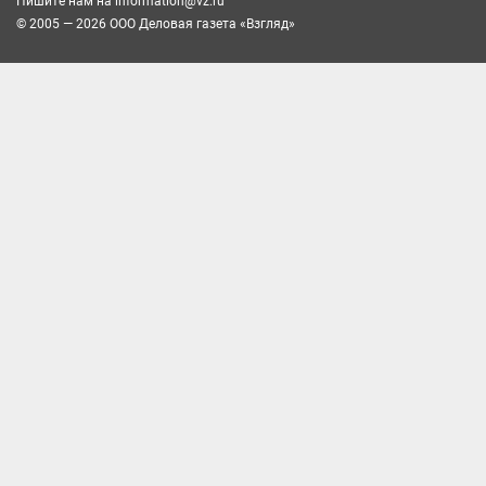
Пишите нам на
information@vz.ru
© 2005 — 2026 ООО Деловая газета «Взгляд»