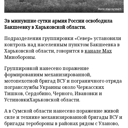
Фото: max.ru/morf
Зв минувшие сутки армия России освободила
Бакшеевку в Харьковской области.
Подразделения группировки «Север» установили
контроль над населенным пунктом Бакшеевка в
Харьковской области, говорится в
канале Max
Минобороны.
Группировкой нанесено поражение
формированиям механизированной,
мотопехотной бригад ВСУ и пограничного отряда
погранслужбы Украины около Черкасских
Тишков, Сердобино, Черного, Ивановки и
УстиновкиХарьковской области.
А в Сумской области нанесено поражение живой
силе и технике механизированной бригады ВСУ и
бригады теробороны в районах рядом с Уланово,