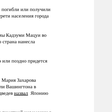
ки погибли или получили
трети населения города
мы Кадзуми Мацуи во
о страна нанесла
 или поздно придется
Д Мария Захарова
ли Вашингтона в
дведев
назвал
Японию