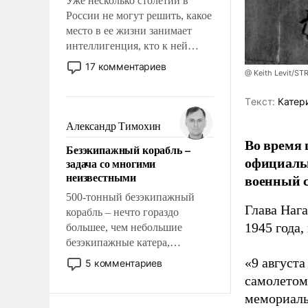
Уже несколько столетий в
России не могут решить, какое
место в ее жизни занимает
интеллигенция, кто к ней
принадлежит, а кого из нее
17 комментариев
@ Keith Levit/ST
исключили с правом
восстановления и без оного. И
Tекст:
Катер
чем она отличается от просто
образованных людей. Иногда
Александр Тимохин
казалось, что эти вопросы
Во время 
Безэкипажный корабль –
решены раз и навсегда, но –
официальн
задача со многими
нет, не решены.
неизвестными
военный с
500-тонный безэкипажный
Глава Наг
корабль – нечто гораздо
1945 года,
большее, чем небольшие
безэкипажные катера,
применение которых уже
«9 август
5 комментариев
стало обыденностью. Задача по
самолетом,
созданию такого корабля очень
мемориаль
сложна и амбициозна. Однако