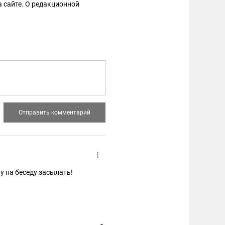
 сайте. О редакционной
у на беседу засылать!