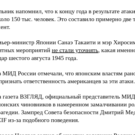
ьник напомнил, что к концу года в результате ата
оло 150 тыс. человек. Это составило примерно две 
ент.
мьер-министр Японии Санаэ Такаити и мэр Хироси
ятных мероприятий
не стали уточнять
, какая именн
ар шестого августа 1945 года.
в МИД России отмечали, что японским властям рано
ризнать ответственность американцев за эти атаки.
а газета ВЗГЛЯД, официальный представитель МИ
онских чиновников в намеренном замалчивании ро
рагедии. Зампред Совета безопасности Дмитрий Ме
IF из-за подобного поведения.