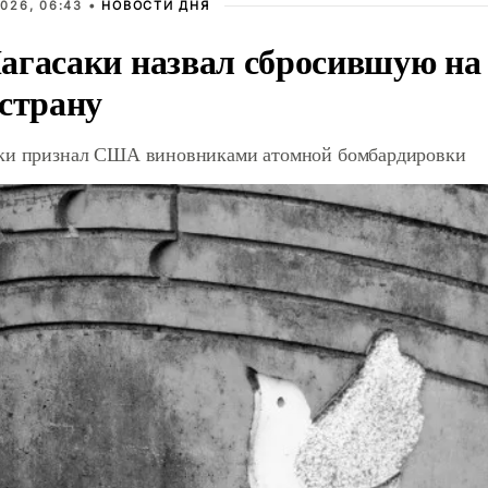
026, 06:43 •
НОВОСТИ ДНЯ
агасаки назвал сбросившую на
 страну
ки признал США виновниками атомной бомбардировки