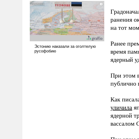
и ее реализация радикально
Градоначал
поднимет наши боевые
возможности.
ранения ок
на тот мом
Ранее пре
время пам
ядерный уд
При этом 
публично п
Как писал
уличила
яп
ядерной т
вассалом C