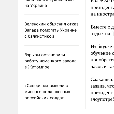
Более 800
на Украине
президента
на иностр
Зеленский объяснил отказ
Вместе с 
Запада помогать Украине
отдых на ф
с баллистикой
Из бюджета
обучение 
Взрывы остановили
приобрете
работу немецкого завода
часов и та
в Житомире
Саакашвил
«Северяне» вывели с
заявив, чт
минного поля пленных
президент 
российских солдат
злоупотре