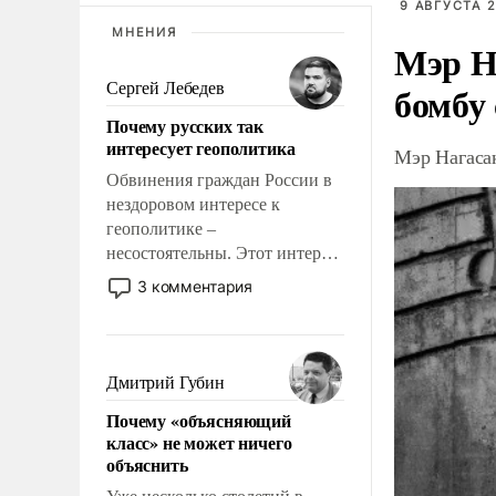
9 АВГУСТА 2
МНЕНИЯ
Мэр Н
бомбу
Сергей Лебедев
Почему русских так
интересует геополитика
Мэр Нагаса
Обвинения граждан России в
нездоровом интересе к
геополитике –
несостоятельны. Этот интерес
рационален и прагматичен. Он
3 комментария
обусловлен тысячелетним
опытом выживания в крайне
непростых условиях и
фундаментальным знанием,
Дмитрий Губин
что мировая политика имеет
Почему «объясняющий
свойство заявляться на порог
класс» не может ничего
нашего дома.
объяснить