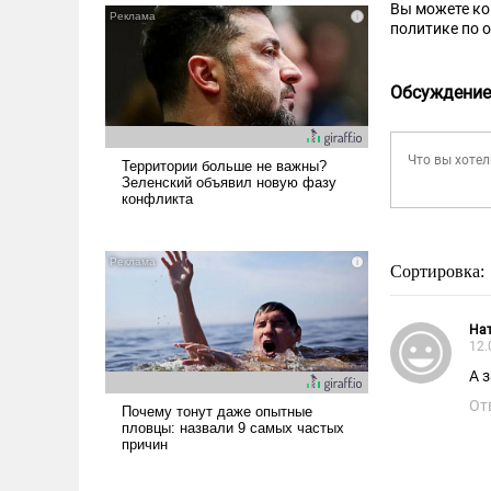
Вы можете к
политике по 
Обсуждение
Сортировка:
На
12.
А 
От