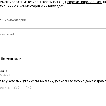
омментировать материалы газеты ВЗГЛЯД,
зарегистрировавшись
на
отношению к комментариям читайте
здесь
.
:
1
комментарий
талья
03.2025
зато у него пинДжак есть! Аж 9 пинДжаков! Его можно даже к Трамп
ветить
0
0