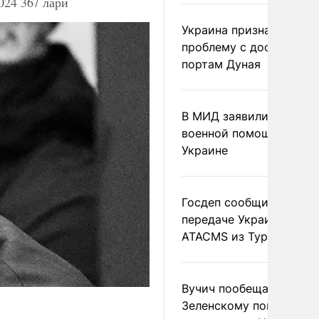
024 367 лари
Украина признала
проблему с доступом к
портам Дуная
В МИД заявили о прямо
военной помощи Румы
Украине
Госдеп сообщил о
передаче Украине раке
ATACMS из Турции
Вучич пообещал
Зеленскому помочь со