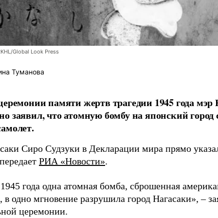
RKHL/Global Look Press
ина Туманова
церемонии памяти жертв трагедии 1945 года мэр
о заявил, что атомную бомбу на японский город
амолет.
асаки Сиро Судзуки в Декларации мира прямо указа
 передает
РИА «Новости»
.
а 1945 года одна атомная бомба, сброшенная амери
 в одно мгновение разрушила город Нагасаки», – з
ной церемонии.