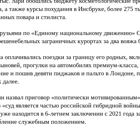
 тыс. лари обошлись бюджету косметологические п
, а также курсы похудания в Инсбруке, более 275 т
анных повара и стилиста.
друзьями по «Единому национальному движению» С
ешенебельных заграничных курортах за два вояжа б
 оплачивались поездки за границу его родных, вкл
сыновей, прогулки на автомобилях премиум-класса, 
ние и пошив девяти пиджаков и пальто в Лондоне, 
к далее.
и назвал приговор «политически мотивированным»,
о «суд является частью российской гибридной войны
уже находится в 6-летнем заключении с 2021 года 
бление служебным положением.