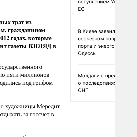
вступлением Украины в
ЕС
ных трат из
ом, гражданином
В Киеве заявили о
012 годах, которые
серьезном повреждени
ент газеты ВЗГЛЯД в
порта и энергообъекто
Одессы
осударственного
ло пяти миллионов
Молдавию предупреди
водились под грифом
о последствиях выхода
СНГ
дью художницы Мередит
тдыхать за госсчет в