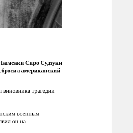
 Нагасаки Сиро Судзуки
 сбросил американский
л виновника трагедии
канским военным
аявил он на