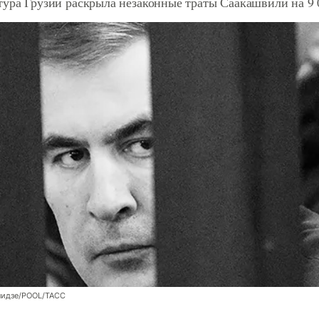
ура Грузии раскрыла незаконные траты Саакашвили на 9 
нидзе/POOL/ТАСС