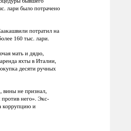
роцедуры бывшего
ыс. лари было потрачено
аакашвили потратил на
олее 160 тыс. лари.
ючая мать и дядю,
аренда яхты в Италии,
покупка десяти ручных
 вины не признал,
 против него». Экс-
за коррупцию и