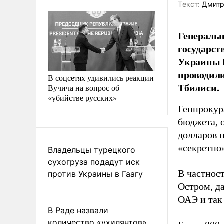
Tекст:
Дмитр
Генеральн
государст
Украины М
проводили
В соцсетях удивились реакции
Тбилиси.
Вучича на вопрос об
«убийстве русских»
Генпрокур
бюджета, 
долларов 
«секретно»
Владельцы турецкого
сухогруза подадут иск
В частнос
против Украины в Гаагу
Остром, да
ОАЭ и так 
В Раде назвали
количество «ухилянтов»