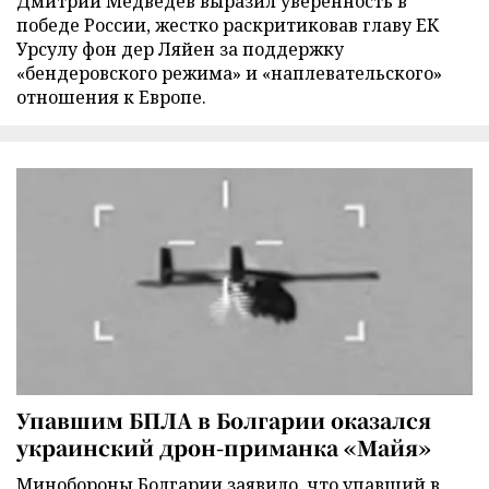
Дмитрий Медведев выразил уверенность в
победе России, жестко раскритиковав главу ЕК
Урсулу фон дер Ляйен за поддержку
«бендеровского режима» и «наплевательского»
отношения к Европе.
Упавшим БПЛА в Болгарии оказался
украинский дрон-приманка «Майя»
Минобороны Болгарии заявило, что упавший в