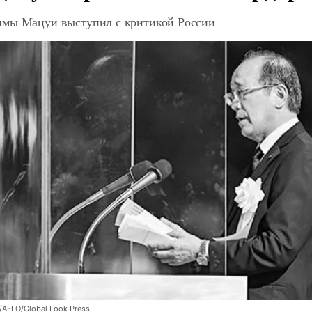
мы Мацуи выступил с критикой России
/AFLO/Global Look Press