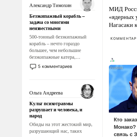
образованных людей. Иногда
Александр Тимохин
МИД Рос
казалось, что эти вопросы
Безэкипажный корабль –
«ядерных 
решены раз и навсегда, но –
задача со многими
нет, не решены.
Нагасаки 
неизвестными
500-тонный безэкипажный
КОММЕНТАРИ
корабль – нечто гораздо
большее, чем небольшие
безэкипажные катера,
применение которых уже
5 комментариев
стало обыденностью. Задача по
созданию такого корабля очень
сложна и амбициозна. Однако
и ее реализация радикально
Ольга Андреева
поднимет наши боевые
Культ психотравмы
возможности.
разрушает и человека, и
народ
Кто зака
Обиды на этот жестокий мир,
Монако?
разрушающий нас, таких
связь с 