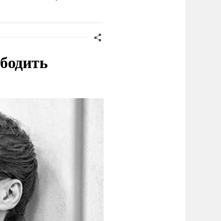
ласти
ободить