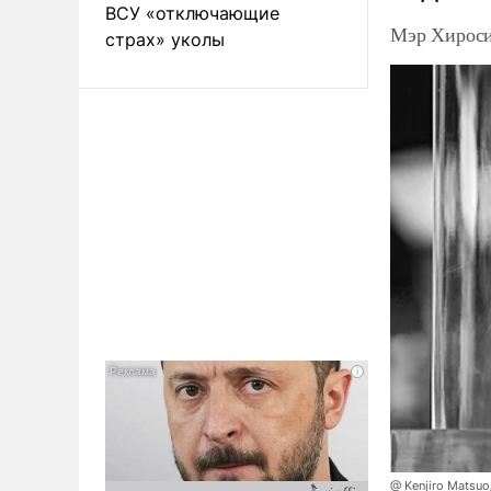
ВСУ «отключающие
Мэр Хироси
страх» уколы
@ Kenjiro Matsuo