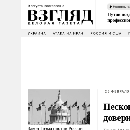
9 августа, воскресенье
Новость ч
Путин позд
профессио
УКРАИНА
АТАКА НА ИРАН
РОССИЯ И США
25 ФЕВРАЛЯ
Песко
довер
Закон Грэма против России