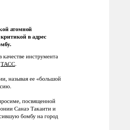
кой атомной
критикой в адрес
мбу.
в качестве инструмента
т
ТАСС
.
ии, называя ее «большой
ссию.
Хиросиме, посвященной
онии Санаэ Такаити и
сившую бомбу на город