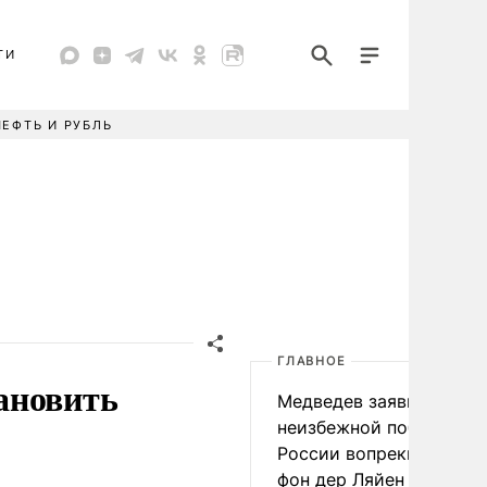
ТИ
НЕФТЬ И РУБЛЬ
ГЛАВНОЕ
ановить
Медведев заявил о
неизбежной победе
России вопреки словам
фон дер Ляйен