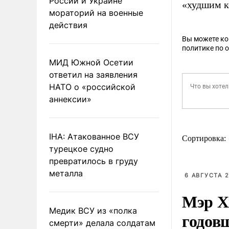
России и Украине
«худшим к
мораторий на военные
действия
Вы можете к
политике по 
МИД Южной Осетии
ответил на заявления
НАТО о «российской
аннексии»
IHA: Атакованное ВСУ
Сортировка:
турецкое судно
превратилось в груду
металла
6 АВГУСТА 2
Мэр Х
Медик ВСУ из «полка
годов
смерти» делала солдатам