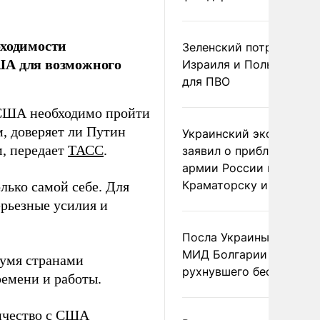
бходимости
Зеленский потребовал 
ША для возможного
Израиля и Польши рак
для ПВО
и США необходимо пройти
м, доверяет ли Путин
Украинский эксперт
, передает
ТАСС
.
заявил о приближении
армии России к
Краматорску и Славянс
лько самой себе. Для
ерьезные усилия и
Посла Украины вызвали
МИД Болгарии из-за
вумя странами
рухнувшего беспилотни
ремени и работы.
ничество с США