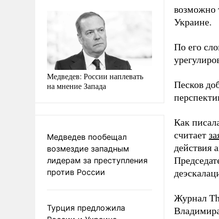
возможно 
Украине.
По его сл
урегулиро
Медведев: России наплевать
Песков до
на мнение Запада
перспекти
Как писал
считает
за
Медведев пообещал
действия а
возмездие западным
Председат
лидерам за преступления
против России
деэскалац
Журнал Th
Турция предложила
Владимира