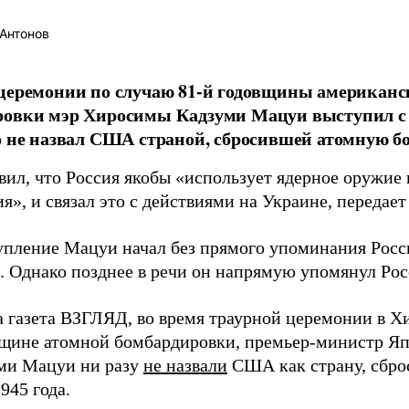
Антонов
церемонии по случаю 81-й годовщины американс
ровки мэр Хиросимы Кадзуми Мацуи выступил с 
о не назвал США страной, сбросившей атомную бо
вил, что Россия якобы «использует ядерное оружие 
я», и связал это с действиями на Украине, передае
упление Мацуи начал без прямого упоминания Росс
. Однако позднее в речи он напрямую упомянул Ро
а газета ВЗГЛЯД, во время траурной церемонии в 
вщине атомной бомбардировки, премьер-министр Яп
ми Мацуи ни разу
не назвали
США как страну, сбро
1945 года.