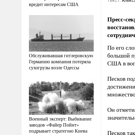
Tекст:
Алекс
вредит интересам США
Пресс-сек
восстанов
сотруднич
По его сл
Обслуживавшая гитлеровскую
большой пу
Германию компания потеряла
США в воп
сухогрузы возле Одессы
Песков под
достижени
множество 
Он отмети
значитель
Военный эксперт: Выбивание
заводов «Файер Пойнт»
подрывает стратегию Киева
Песков та