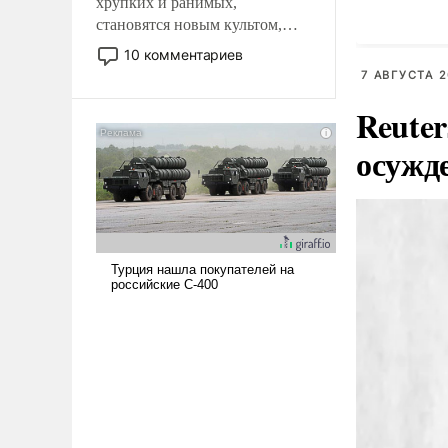
хрупких и ранимых,
становятся новым культом,
постепенно вытесняя и
10 комментариев
отменяя традиционное
7 АВГУСТА 2
требование к человеку – быть
Reute
мужественным и твердым под
ударами судьбы, брать на себя
осужд
ответственность, помогать
слабым, идти вперед и
адаптироваться.