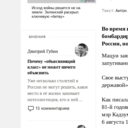
Tекст:
Антон 
Во время 
бомбарди
МНЕНИЯ
России, н
Дмитрий Губин
Мацуи зая
Почему «объясняющий
запугивани
класс» не может ничего
объяснить
Свое выст
Уже несколько столетий в
державой»
России не могут решить, какое
место в её жизни занимает
Как писал
интеллигенция, кто к ней
принадлежит, а кого из неё
81-й годо
15 комментариев
исключили с правом
мэр Кадзу
восстановления и без оного. И
6 августа 
чем она отличается от просто