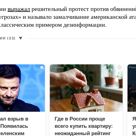
сии
выражал
решительный протест против обвинений
угрозах» и называло замалчивание американской ат
классическим примером дезинформации.
И (33)
▼
i
i
зал взрыв в
Где в России проще
Я
 Появилась
всего купить квартиру:
у
Зеленским
неожиданный рейтинг
К