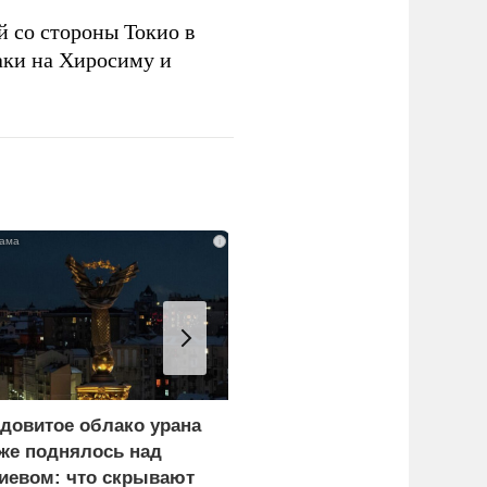
 со стороны Токио в
аки на Хиросиму и
i
довитое облако урана
«Генерал-провал»: кака
же поднялось над
правда выяснилась про
иевом: что скрывают
Драпатого