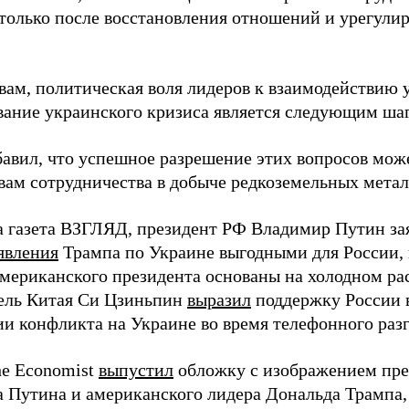
только после восстановления отношений и урегулир
овам, политическая воля лидеров к взаимодействию 
вание украинского кризиса является следующим шаг
бавил, что успешное разрешение этих вопросов мож
вам сотрудничества в добыче редкоземельных метал
а газета ВЗГЛЯД, президент РФ Владимир Путин зая
явления
Трампа по Украине выгодными для России, 
мериканского президента основаны на холодном рас
ель Китая Си Цзиньпин
выразил
поддержку России в
ии конфликта на Украине во время телефонного раз
e Economist
выпустил
обложку с изображением пре
 Путина и американского лидера Дональда Трампа, 