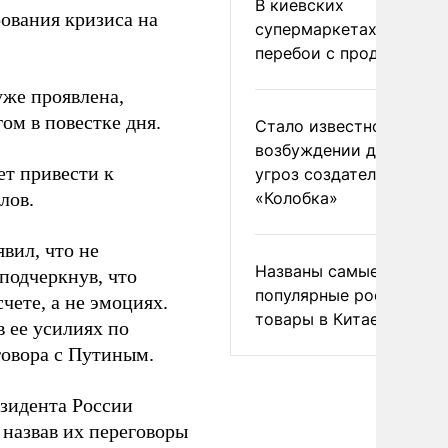
В киевских
ования кризиса на
супермаркетах началис
перебои с продуктами
уже проявлена,
ом в повестке дня.
Стало известно о
возбуждении дела из-з
ет привести к
угроз создателям
лов.
«Колобка»
вил, что не
Названы самые
подчеркнув, что
популярные российски
чете, а не эмоциях.
товары в Китае
 ее усилиях по
говора с Путиным.
зидента России
назвав их переговоры