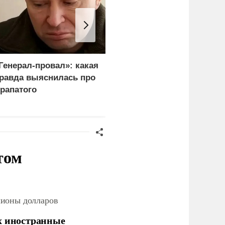
Генерал-провал»: какая
Эксперты объяснили,
равда выяснилась про
почему сложно
рапатого
защитить НПЗ от дроно
том
лионы долларов
х иностранные