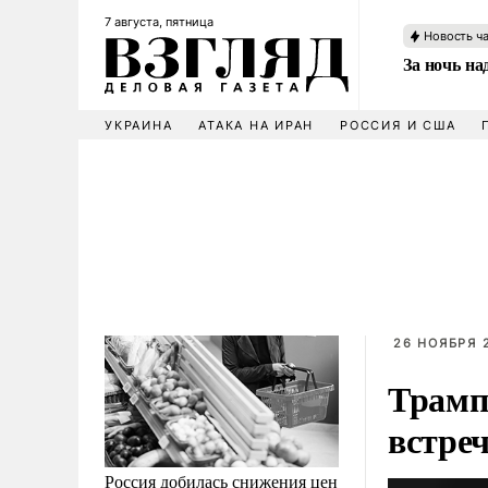
7 августа, пятница
Новость ч
За ночь н
УКРАИНА
АТАКА НА ИРАН
РОССИЯ И США
26 НОЯБРЯ 
Трамп
встре
Россия добилась снижения цен