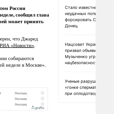
том России
Стало известно о
неудачных попытках ВС
деле, сообщил глава
форсировать Северски
 ней может принять
Донец
верен, что Джаред
Нацсовет Украины по Т
РИА «Новости»
.
призвал объявить
Музыченко угрозой
они собираются
нацбезопасности
ей неделе в Москве».
Ученые разрушили миф
«гонке сперматозоидов
при оплодотворении