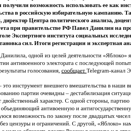
 получили возможность использовать ее как ин
ства в российскую избирательную кампанию. Та
, директор Центра политического анализа, доце
тета при правительстве РФ Павел Данилин на п
толе Экспертного института социальных исслед
становка сил. Итоги регистрации и экспертная ан
 Данилила, одной из целей деятельности «Яблоко» 
ртии антивоенного электората с последующей попыт
результаты голосования,
сообщает
Telegram-канал 
– это инструмент внешнего вмешательства в наши в
зованию партии очевидны – дестабилизация ситуаци
т двойственный характер. С одной стороны, партию
, объединяющий антивоенную и антигосударственну
юся возможность по закону после двадцатых чисел
 без цензуры и ограничений. С другой, «Яблоко» н