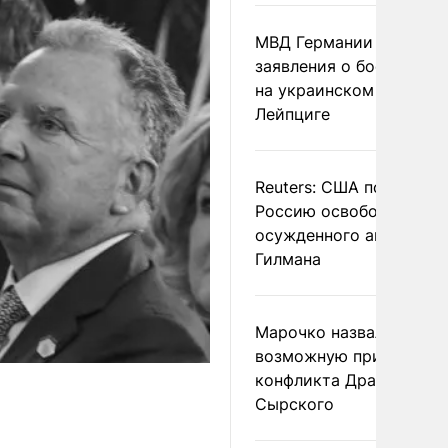
МВД Германии отвергл
заявления о боеприпас
на украинском самолет
Лейпциге
Reuters: США попросил
Россию освободить
осужденного американ
Гилмана
Марочко назвал
возможную причину
конфликта Драпатого и
Сырского