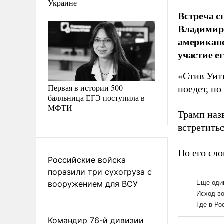
Украине
Встреча 
Владимиро
американс
участие е
«Стив Уит
Первая в истории 500-
поедет, но
балльница ЕГЭ поступила в
МФТИ
Трамп наз
встретить
По его сло
Российские войска
поразили три сухогруза с
вооружением для ВСУ
Командир 76-й дивизии