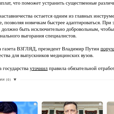
ыплат, что поможет устранить существенные различ
наставничества остается одним из главных инструм
, позволяя новичкам быстрее адаптироваться. При 
 должно быть исключительно добровольным, чтобы 
нального выгорания специалистов.
а газета ВЗГЛЯД, президент Владимир Путин
поруч
ества для выпускников медицинских вузов.
а государства
уточнил
правила обязательной отрабо
И (0)
▼
i
i