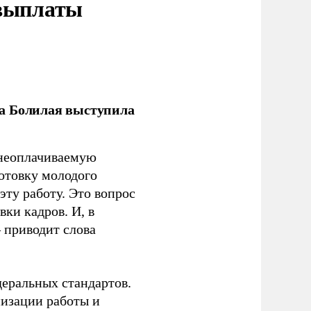
 выплаты
ла Болилая выступила
 неоплачиваемую
готовку молодого
ту работу. Это вопрос
ки кадров. И, в
– приводит слова
еральных стандартов.
низации работы и