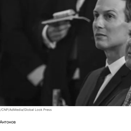
ol/CNP/AdMedia/Global Look Press
Антонов