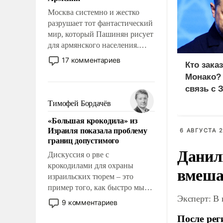
перед Китаем.
Москва системно и жестко
разрушает тот фантастический
мир, который Пашинян рисует
для армянского населения.
Мир, где политические
17 комментариев
Кто зака
прожекты будут безусловно
Монако?
оплачиваться за счет
связь с 
российских
налогоплательщиков и где
Тимофей Бордачёв
Еревану за свои поступки не
«Большая крокодила» из
нужно отвечать.
Израиля показала проблему
6 АВГУСТА 2
границ допустимого
Данил
Дискуссия о рве с
крокодилами для охраны
вмеша
израильских тюрем – это
пример того, как быстро мы
Эксперт: В
двигаемся по пути
9 комментариев
революционных изменений.
После рег
То, что несколько лет назад