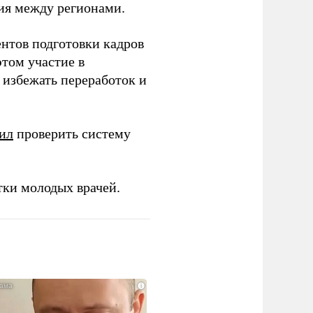
ия между регионами.
ентов подготовки кадров
этом участие в
избежать переработок и
ил
проверить систему
тки молодых врачей.
i