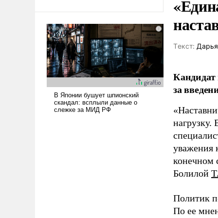
«Един
наста
Tекст:
Дарья
Кандидат 
за введен
«Наставни
нагрузку. 
специалис
уважения к
конечном с
Болилой
Т
Политик п
По ее мне