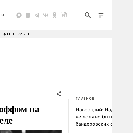
ТИ
НЕФТЬ И РУБЛЬ
ГЛАВНОЕ
коффом на
Навроцкий: Над Польш
еле
не должно быть
бандеровских флагов