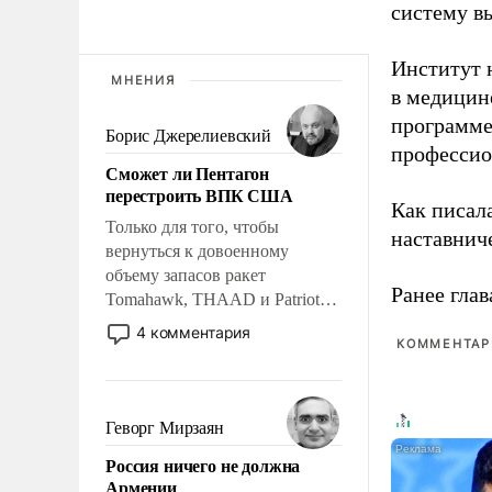
систему в
Институт 
МНЕНИЯ
в медицине
программе
Борис Джерелиевский
профессио
Сможет ли Пентагон
перестроить ВПК США
Как писал
Только для того, чтобы
наставнич
вернуться к довоенному
объему запасов ракет
Ранее глав
Tomahawk, THAAD и Patriot
США потребуется более трех
4 комментария
КОММЕНТАРИ
лет. Даже небольшая война с
Ираном опустошила
американские арсеналы.
Сложившаяся ситуация
Геворг Мирзаян
означает многолетний период
Россия ничего не должна
уязвимости США, например,
Армении