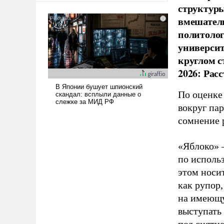
структуры
было образом для
вмешатель
псевдонаучной фантастики,
стало всерьез обсуждаемой
политолог
идеей.
универси
круглом с
2026: Рас
По оценке
вокруг па
сомнение 
«Яблоко» 
по исполь
этом носи
как рупор
на имеющу
выступать