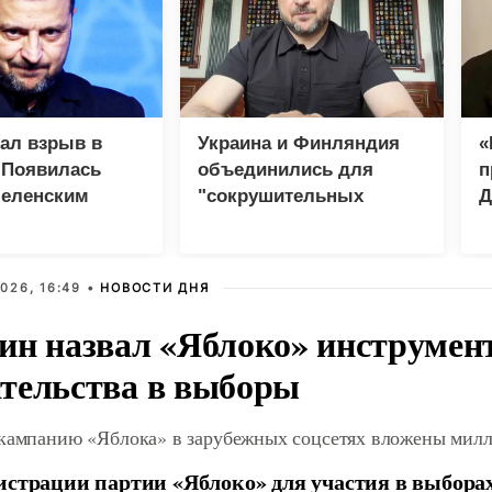
зал взрыв в
Украина и Финляндия
«
 Появилась
объединились для
п
Зеленским
"сокрушительных
Д
санкций" против России
026, 16:49 •
НОВОСТИ ДНЯ
ин назвал «Яблоко» инструмен
тельства в выборы
 кампанию «Яблока» в зарубежных соцсетях вложены мил
истрации партии «Яблоко» для участия в выбора