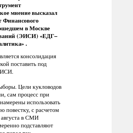
струмент
кое мнение высказал
нт Финансового
рошедшем в Москве
ований (ЭИСИ) «ЕДГ–
алитика» .
является консолидация
кой поставить под
ЭИСИ.
ыборы. Цели кукловодов
и, сам процесс при
 намерены использовать
ю повестку, с расчетом
 августа в СМИ
амеренно подставляют