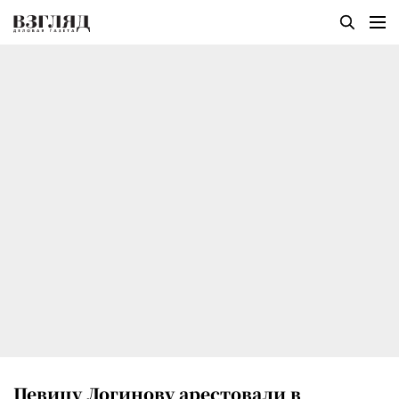
Певицу Логинову арестовали в