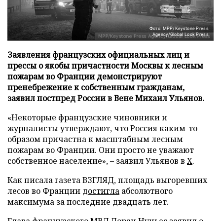
Фото: MPP/Keystone Press
Agency/Global Look Press
Заявления французских официальных лиц и
прессы о якобы причастности Москвы к лесным
пожарам во Франции демонстрируют
пренебрежение к собственным гражданам,
заявил постпред России в Вене Михаил Ульянов.
«Некоторые французские чиновники и
журналисты утверждают, что Россия каким-то
образом причастна к масштабным лесным
пожарам во Франции. Они просто не уважают
собственное население», – заявил Ульянов в
X
.
Как писала газета ВЗГЛЯД, площадь выгоревших
лесов во Франции
достигла
абсолютного
максимума за последние двадцать лет.
Глава французского МВД Лоран Нуньес
заявил
о