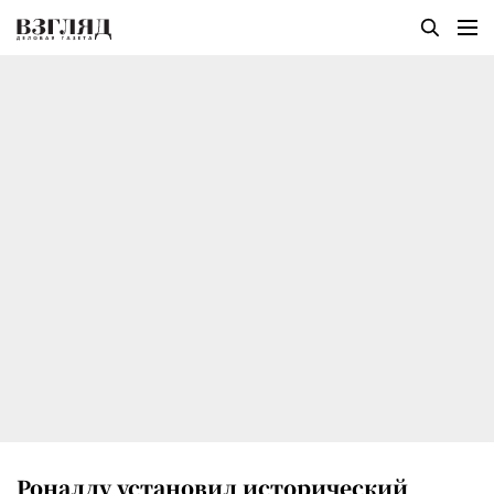
Роналду установил исторический