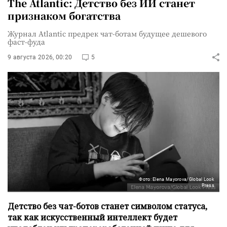
The Atlantic: Детство без ИИ станет
признаком богатства
Журнал Atlantic предрек чат-ботам будущее дешевого
фаст-фуда
9 августа 2026, 00:20
5
Фото: Elena Mayorova/Global Look
Press
Детство без чат-ботов станет символом статуса,
так как искусственный интеллект будет