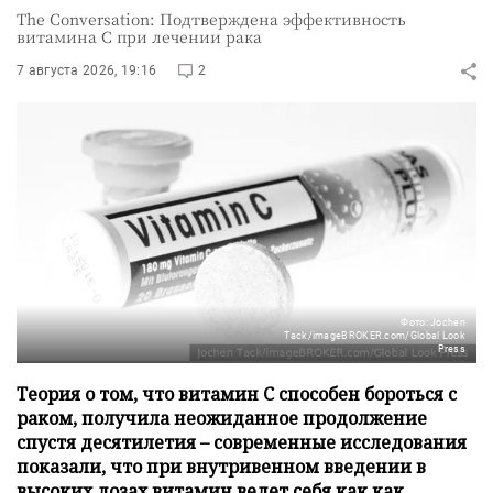
The Conversation: Подтверждена эффективность
витамина C при лечении рака
7 августа 2026, 19:16
2
Фото: Jochen
Tack/imageBROKER.com/Global Look
Press
Теория о том, что витамин C способен бороться с
раком, получила неожиданное продолжение
спустя десятилетия – современные исследования
показали, что при внутривенном введении в
высоких дозах витамин ведет себя как как