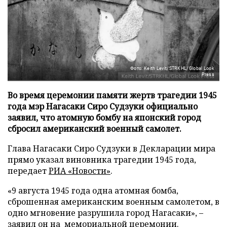
Фото: Keith Levit/STRKHL/Global Look
Press
Во время церемонии памяти жертв трагедии 1945
года мэр Нагасаки Сиро Судзуки официально
заявил, что атомную бомбу на японский город
сбросил американский военный самолет.
Глава Нагасаки Сиро Судзуки в Декларации мира
прямо указал виновника трагедии 1945 года,
передает
РИА «Новости»
.
«9 августа 1945 года одна атомная бомба,
сброшенная американским военным самолетом, в
одно мгновение разрушила город Нагасаки», –
заявил он на мемориальной церемонии.