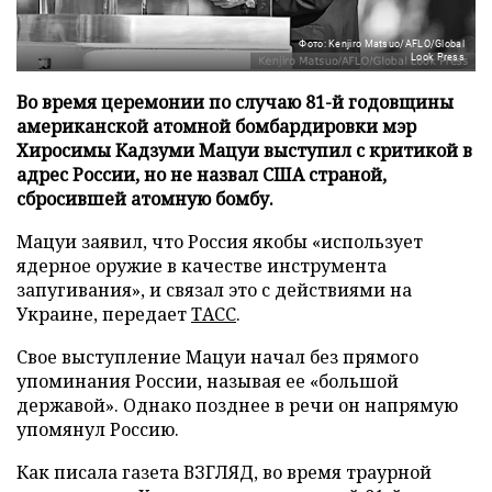
Фото: Kenjiro Matsuo/AFLO/Global
Look Press
Во время церемонии по случаю 81-й годовщины
американской атомной бомбардировки мэр
Хиросимы Кадзуми Мацуи выступил с критикой в
адрес России, но не назвал США страной,
сбросившей атомную бомбу.
Мацуи заявил, что Россия якобы «использует
ядерное оружие в качестве инструмента
запугивания», и связал это с действиями на
Украине, передает
ТАСС
.
Свое выступление Мацуи начал без прямого
упоминания России, называя ее «большой
державой». Однако позднее в речи он напрямую
упомянул Россию.
Как писала газета ВЗГЛЯД, во время траурной