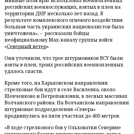
минные поля враг использовал военнопленных
российских военнослужащих, взятых в плен на
территории ДНР несколько лет назад. В
результате комплексного огневого воздействия
большая часть украинских националистов была
уничтожена», – рассказали бойцы
неофициальному Max-каналу группы войск
«
Северный ветер
».
Они уточнили, что трое штурмовиков ВСУ были
взяты в плен, троих российских военнопленных
удалось спасти.
Кроме того, на Харьковском направлении
стрелковые бои идут в селе Василевка, около
Шевченково и Петропавловки, в лесных массивах
Волчанского района. На Волчанском направлении
штурмовые подразделения «Севера»
продвинулись на пяти участках до 400 метров.
«В ходе стрелкового боя у Ольховатки Северяне
уничтожили боевую группу противнику, взяв в