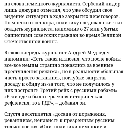
на слова немецкого журналиста. Сербский лидер
лишь дежурно отметил, что уже обсудил свое
видение ситуации в ходе закрытых переговоров.
По мнению военкора, политику следовало жестко
осадить журналиста, напомнив о 27 млн убитых
фашистами советских граждан во время Великой
Отечественной войны.
В свою очередь журналист Андрей Медведев
напомнил
: «Есть такая иллюзия, что после войны
все-все немцы страшно покаялись за военные
преступления режима», но в реальности «большая
часть просто затаились, поглубже запрятав
досаду и обиду из-за того, что не получилось у
них построить Третий рейх с русскими рабами».
«Если где и была серьезная историческая
рефлексия, то в ГДР», – добавил он.
Спустя десятилетия «досада от поражения,
реваншизм, ненависть к презренным русским
только росли». «Они, политики немецкие и