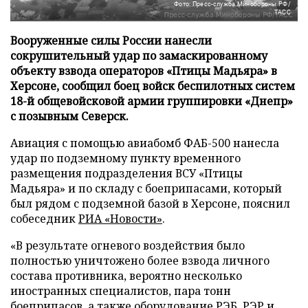
Фото: Пресс-служба Минобороны РФ/
ТАСС
Вооруженные силы России нанесли
сокрушительный удар по замаскированному
объекту взвода операторов «Птицы Мадьяра» в
Херсоне, сообщил боец войск беспилотных систем
18-й общевойсковой армии группировки «Днепр»
с позывным Северск.
Авиация с помощью авиабомб ФАБ-500 нанесла
удар по подземному пункту временного
размещения подразделения ВСУ «Птицы
Мадьяра» и по складу с боеприпасами, который
был рядом с подземной базой в Херсоне, пояснил
собеседник
РИА «Новости»
.
«В результате огневого воздействия было
полностью уничтожено более взвода личного
состава противника, вероятно несколько
иностранных специалистов, пара тонн
боеприпасов, а также оборудование РЭБ, РЭР и