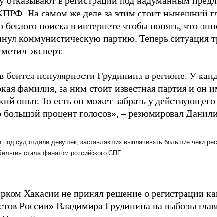
у отказывают в регистрации под надуманным предл
КПРФ. На самом же деле за этим стоит нынешний гл
о беглого поиска в интернете чтобы понять, что о
инул коммунистическую партию. Теперь ситуация т
тметил эксперт.
в боится популярности Грудинина в регионе. У кан
кая фамилия, за ним стоит известная партия и он 
кий опыт. То есть он может забрать у действующего
о большой процент голосов», – резюмировал Данили
ирком Хакасии не принял решение о регистрации ка
тов России» Владимира Грудинина на выборы глав