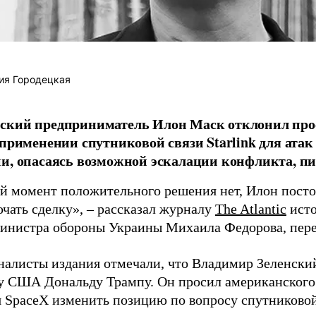
ия Городецкая
ский предприниматель Илон Маск отклонил про
 применении спутниковой связи Starlink для атак
и, опасаясь возможной эскалации конфликта, пиш
й момент положительного решения нет, Илон постоя
ючать сделку», – рассказал журналу
The Atlantic
исто
инистра обороны Украины Михаила Федорова, пер
налисты издания отмечали, что Владимир Зеленски
у США Дональду Трампу. Он просил американского
я SpaceX изменить позицию по вопросу спутниковой