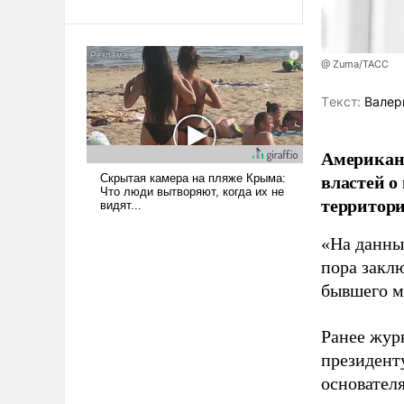
Ираном опустошила
американские арсеналы.
Сложившаяся ситуация
@ Zuma/ТАСС
означает многолетний период
уязвимости США, например,
Tекст:
Валер
перед Китаем.
Американ
властей о
территори
«На данны
пора закл
бывшего м
Ранее жур
президент
основател