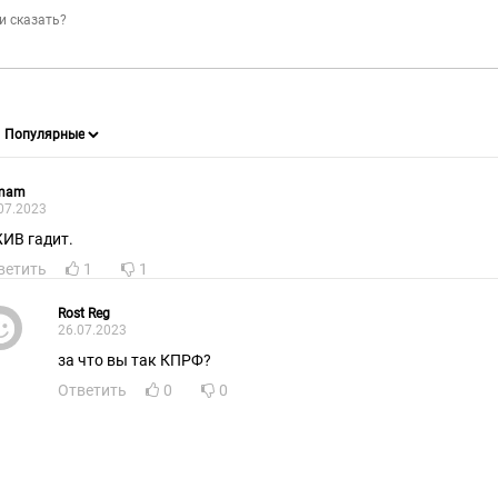
mam
07.2023
ИВ гадит.
ветить
1
1
Rost Reg
26.07.2023
за что вы так КПРФ?
Ответить
0
0