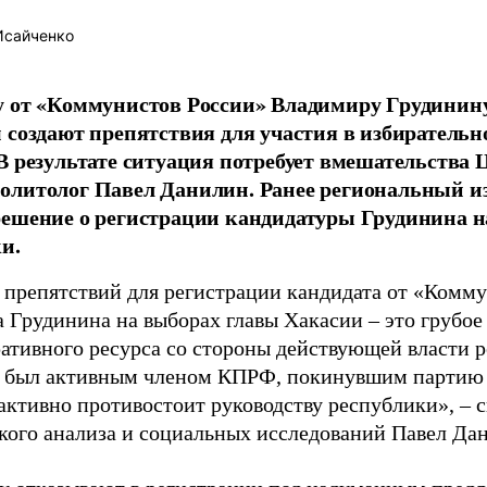
Исайченко
у от «Коммунистов России» Владимиру Грудинин
 создают препятствия для участия в избиратель
В результате ситуация потребует вмешательства Ц
литолог Павел Данилин. Ранее региональный из
решение о регистрации кандидатуры Грудинина 
и.
 препятствий для регистрации кандидата от «Комм
 Грудинина на выборах главы Хакасии – это грубое
ативного ресурса со стороны действующей власти ре
а был активным членом КПРФ, покинувшим партию в
активно противостоит руководству республики», – 
кого анализа и социальных исследований Павел Да