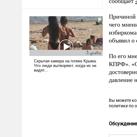
сообщает
Причиной 
чего мнени
избиркома
объявил о
По его мн
КПРФ». «С
достоверн
давление 
Вы можете к
политике по 
Обсуждение