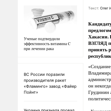
Tекст:
Олег 
Кандидат
предлогом
Хакасии. 
Ученые подтвердили
ВЗГЛЯД по
эффективность витамина C
при лечении рака
принять 
республик
«Создание
Владимира
ВС России поразили
администр
производителя ракет
он некогд
«Фламинго» завод «Файер
Грудинин 
Пойнт»
политичес
Украина признала провал