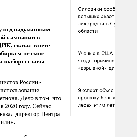
Силовики сообщили о
вспышке экзотической
лихорадки в Сумской
у под надуманным
области
ной кампании в
ИК, сказал газете
бирком не смог
Ученые в США назвали 
на выборы главы
ягоды причиной
«взрывной» диареи
унистов России»
 использование
Эксперт объяснил
пропажу белых грибов 
гиона. Дело в том, что
лесах этим летом
 2020 году. Сейчас
сказал директор Центра
нилин.