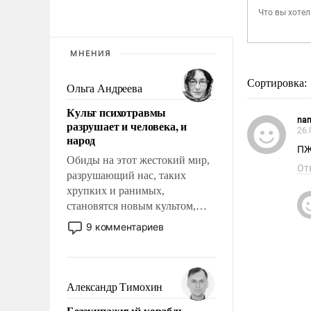
МНЕНИЯ
Сортировка:
Ольга Андреева
Культ психотравмы
na
разрушает и человека, и
26.
народ
ПЖ
Обиды на этот жестокий мир,
От
разрушающий нас, таких
хрупких и ранимых,
становятся новым культом,
постепенно вытесняя и
9 комментариев
отменяя традиционное
требование к человеку – быть
мужественным и твердым под
ударами судьбы, брать на себя
Александр Тимохин
ответственность, помогать
Безэкипажный корабль –