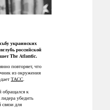
сьбу украинских
 вглубь российской
ет The Atlantic.
нно повторяет, что
чник из окружения
едает
ТАСС
.
й обращался к
 лидера убедить
 связи для