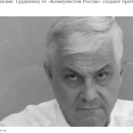
нилин: Грудинину от «Коммунистов России» создают преп
m.ru