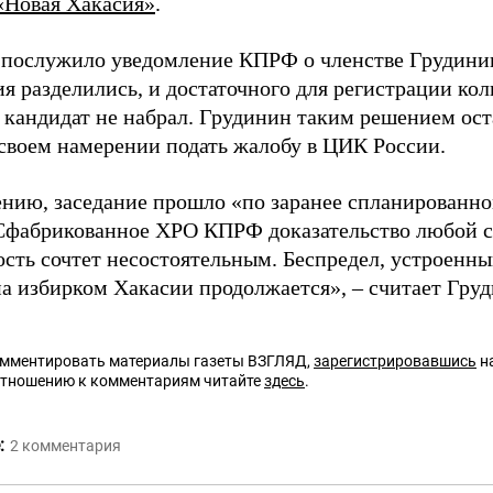
«Новая Хакасия»
.
послужило уведомление КПРФ о членстве Грудинина
я разделились, и достаточного для регистрации кол
 кандидат не набрал. Грудинин таким решением ост
 своем намерении подать жалобу в ЦИК России.
ению, заседание прошло «по заранее спланированн
фабрикованное ХРО КПРФ доказательство любой су
ость сочтет несостоятельным. Беспредел, устроенн
на избирком Хакасии продолжается», – считает Гру
омментировать материалы газеты ВЗГЛЯД,
зарегистрировавшись
на
отношению к комментариям читайте
здесь
.
:
2
комментария