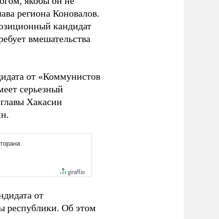
огом, якобы он не
ава региона Коновалов.
ппозиционный кандидат
ребует вмешательства
дидата от «Коммунистов
имеет серьезный
 главы Хакасии
н.
ндидата от
ы республики. Об этом