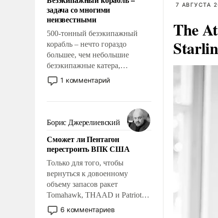
слабым, идти вперед и
7 АВГУСТА 2
задача со многими
адаптироваться.
неизвестными
The At
500-тонный безэкипажный
Starli
корабль – нечто гораздо
большее, чем небольшие
безэкипажные катера,
применение которых уже
1 комментарий
стало обыденностью. Задача по
созданию такого корабля очень
сложна и амбициозна. Однако
и ее реализация радикально
Борис Джерелиевский
поднимет наши боевые
Сможет ли Пентагон
возможности.
перестроить ВПК США
Только для того, чтобы
вернуться к довоенному
объему запасов ракет
Tomahawk, THAAD и Patriot
США потребуется более трех
6 комментариев
лет. Даже небольшая война с