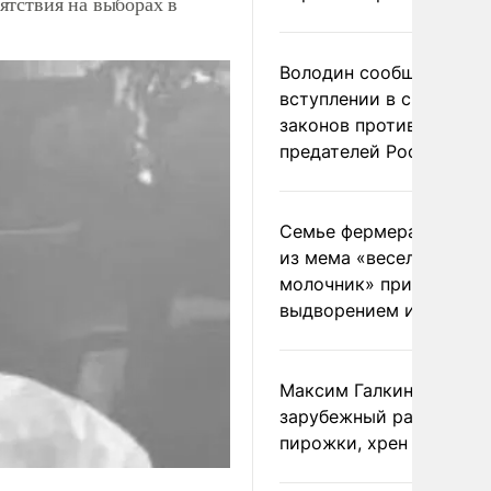
ятствия на выборах в
Володин сообщил о
вступлении в силу
законов против
предателей России
Семье фермера Уолкер
из мема «веселый
молочник» пригрозили
выдворением из Росси
Максим Галкин добавил
зарубежный райдер
пирожки, хрен и морс