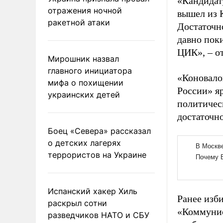
«Кандидат
отражения ночной
вышел из 
ракетной атаки
Достаточн
давно пок
ЦИК», – о
Мирошник назвал
главного инициатора
«Коновало
мифа о похищении
России» яр
украинских детей
политичес
достаточн
Боец «Севера» рассказал
о детских лагерях
террористов на Украине
Испанский хакер Хиль
Ранее изб
раскрыл сотни
«Коммунис
разведчиков НАТО и СБУ