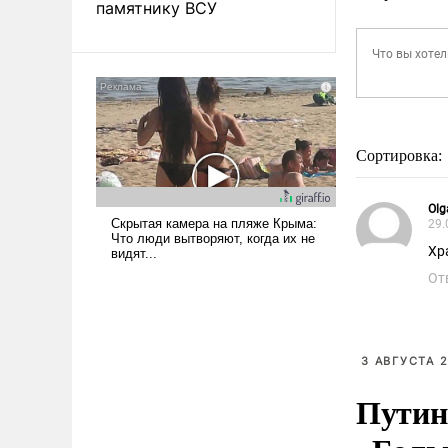
памятнику ВСУ
Сортировка:
Olg
29.
Хр
От
3 АВГУСТА 2
Путин