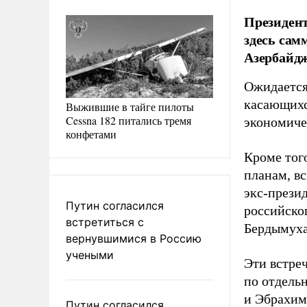
Президент
здесь сам
Азербайдж
Ожидается
касающихс
Выжившие в тайге пилоты
Cessna 182 питались тремя
экономиче
конфетами
Кроме тог
планам, в
экс-прези
Путин согласился
российско
встретиться с
Бердымух
вернувшимися в Россию
учеными
Эти встре
по отдель
и Эбрахим
Путин согласился