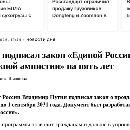
оны:
Росстандарт ограничил
В
кие БПЛА
продажу грузовиков
е
 сухогрузы с
Dongfeng и Zoomlion в
б
 ВСУ
России
026, 19:44 •
НОВОСТИ ДНЯ
 подписал закон «Единой Росси
жной амнистии» на пять лет
вета Шишкова
 России Владимир Путин подписал закон о прод
до 1 сентября 2031 года. Документ был разработ
оссия».
 программы позволит гражданам и дальше в упрощ