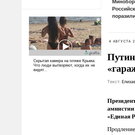
революционных изменений.
Минобор
То, что несколько лет назад
Российс
было образом для
поразили
псевдонаучной фантастики,
оружием
стало всерьез обсуждаемой
идеей.
4 АВГУСТА 2
Путин
«гара
Tекст:
Елиза
Президент
амнистии 
«Единая Р
Продление