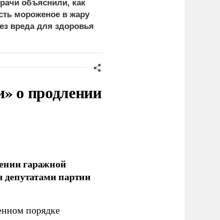
рачи объяснили, как
Бусаргин сообщил о
сть мороженое в жару
пострадавших при атаке
ез вреда для здоровья
БПЛА на Саратов и
Энгельс
и» о продлении
лении гаражной
ан депутатами партии
енном порядке