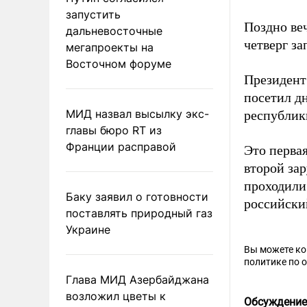
запустить
Поздно веч
дальневосточные
четверг з
мегапроекты на
Восточном форуме
Президент
посетил д
МИД назвал высылку экс-
республик
главы бюро RT из
Франции расправой
Это перва
второй зар
проходили
Баку заявил о готовности
российски
поставлять природный газ
Украине
Вы можете к
политике по 
Глава МИД Азербайджана
возложил цветы к
Обсуждение