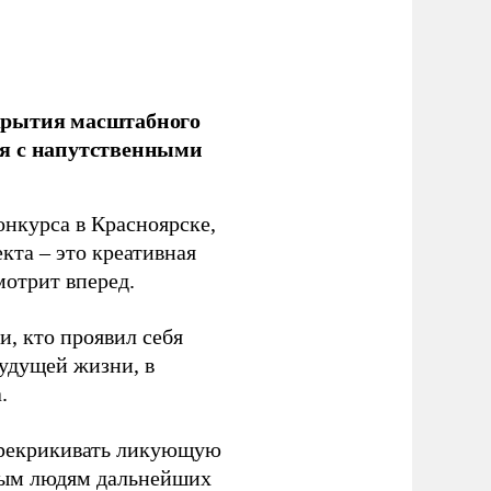
крытия масштабного
ся с напутственными
нкурса в Красноярске,
кта – это креативная
мотрит вперед.
и, кто проявил себя
будущей жизни, в
.
ерекрикивать ликующую
одым людям дальнейших