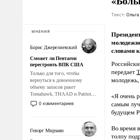
«Боль
Tекст:
Ольга
МНЕНИЯ
Президен
молодежно
Борис Джерелиевский
словами 
Сможет ли Пентагон
Российски
перестроить ВПК США
передает
Только для того, чтобы
молодежь,
вернуться к довоенному
объему запасов ракет
Tomahawk, THAAD и Patriot
«Я очень р
США потребуется более трех
0 комментариев
самым луч
лет. Даже небольшая война с
будущем Ро
Ираном опустошила
американские арсеналы.
Во время 
Сложившаяся ситуация
Геворг Мирзаян
означает многолетний период
толпу под