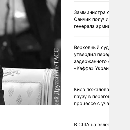
Замминистра обороны
Санчик получил звание
генерала армии
Верховный суд Швеции
утвердил передачу
задержанного сухогруз
«Каффа» Украине
Киев пожаловался на
паузу в переговорном
процессе с участием 
В США на взлете разби