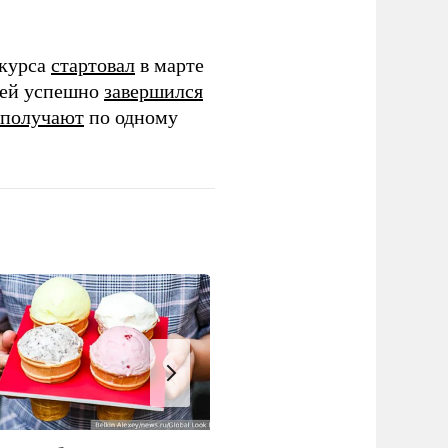
нкурса
стартовал
в марте
жей успешно
завершился
получают
по одному