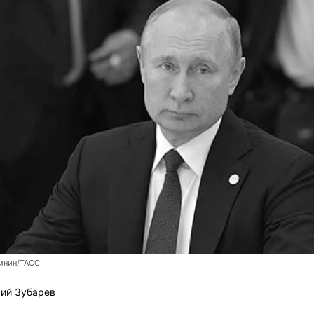
инин/ТАСС
ий Зубарев