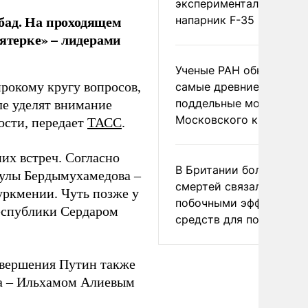
экспериментальный др
бад. На проходящем
напарник F-35
пятерке» – лидерами
Ученые РАН обнаружил
рокому кругу вопросов,
самые древние
поддельные монеты
ле уделят внимание
Московского княжеств
ости, передает
ТАСС
.
их встреч. Согласно
В Британии более ста
нгулы Бердымухамедова –
смертей связали с
уркмении. Чуть позже у
побочными эффектами
республики Сердаром
средств для похудения
завершения Путин также
на – Ильхамом Алиевым