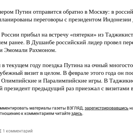
ером Путин отправится обратно в Москву: в россий
апланированы переговоры с президентом Индонезии
 России прибыл на встречу «пятерки» из Таджикист
нем ранее. В Душанбе российский лидер провел пер
и Эмомали Рахмоном.
я в текущем году поездка Путина на очный многост
убежный визит в целом. В феврале этого года он по
 Олимпийские и Паралимпийские игры. В Таджики
й президент предыдущий раз приезжал с визитами в 
омментировать материалы газеты ВЗГЛЯД,
зарегистрировавшись
на
отношению к комментариям читайте
здесь
.
:
1
комментарий