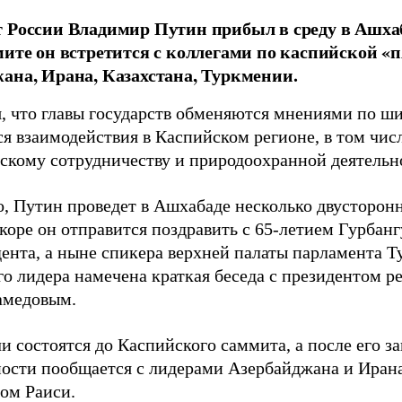
 России Владимир Путин прибыл в среду в Ашха
мите он встретится с коллегами по каспийской «
ана, Ирана, Казахстана, Туркмении.
, что главы государств обменяются мнениями по ши
я взаимодействия в Каспийском регионе, в том чис
скому сотрудничеству и природоохранной деятельн
о, Путин проведет в Ашхабаде несколько двусторонн
скоре он отправится поздравить с 65-летием Гурба
дента, а ныне спикера верхней палаты парламента Т
го лидера намечена краткая беседа с президентом 
амедовым.
чи состоятся до Каспийского саммита, а после его 
ности пообщается с лидерами Азербайджана и Ира
ом Раиси.