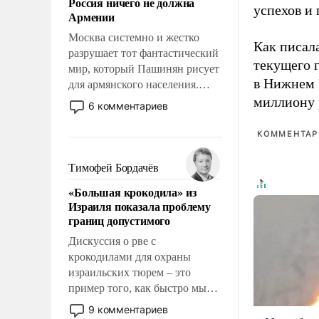
Россия ничего не должна
уязвимости США, например,
успехов и 
Армении
перед Китаем.
Москва системно и жестко
Как писал
разрушает тот фантастический
текущего 
мир, который Пашинян рисует
в Нижнем 
для армянского населения.
Мир, где этому населению все
миллиону 
6 комментариев
должны просто по
определению, где его
КОММЕНТАРИ
политические прожекты будут
беспрекословно оплачиваться
Тимофей Бордачёв
за счет российских
«Большая крокодила» из
налогоплательщиков и где за
Израиля показала проблему
свои поступки не нужно
границ допустимого
отвечать.
Дискуссия о рве с
крокодилами для охраны
израильских тюрем – это
пример того, как быстро мы
двигаемся по пути
9 комментариев