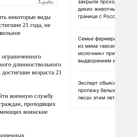
закрыли проходы для
диких животных на
границе с Россией
ить некоторые виды
стигшие 21 года, не
твольное
Семье фермера Уолкер
из мема «веселый
молочник» пригрозили
я ограниченного
выдворением из Росси
ьного длинноствольного
достигшие возраста 21
Эксперт объяснил
пропажу белых грибов 
ойти военную службу
лесах этим летом
 граждан, проходящих
 имеющих воинские
.
 коренных