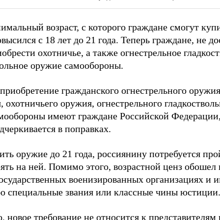
имальный возраст, с которого граждане смогут куп
высился с 18 лет до 21 года. Теперь граждане, не до
обрести охотничье, а также огнестрельное гладкос
ольное оружие самообороны.
 приобретение гражданского огнестрельного оружи
, охотничьего оружия, огнестрельного гладкоствол
мообороны имеют граждане Российской Федерации, 
одчеркивается в поправках.
ить оружие до 21 года, россиянину потребуется пр
оять на ней. Помимо этого, возрастной ценз обошел
государственных военизированных организациях и
бо специальные звания или классные чины юстиции
о, новое требование не относится к представителям