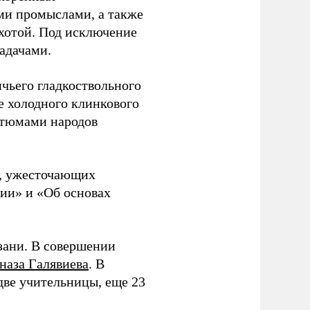
ми промыслами, а также
хотой. Под исключение
адачами.
ичьего гладкоствольного
е холодного клинкового
стюмами народов
, ужесточающих
жии» и «Об основах
зани. В совершении
наза Галявиева
. В
 две учительницы, еще 23