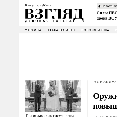
8 августа, суббота
Новость ч
Силы ПВО 
дрона ВС
УКРАИНА
АТАКА НА ИРАН
РОССИЯ И США
29 ИЮНЯ 20
Оружи
повыш
Три исламских государства