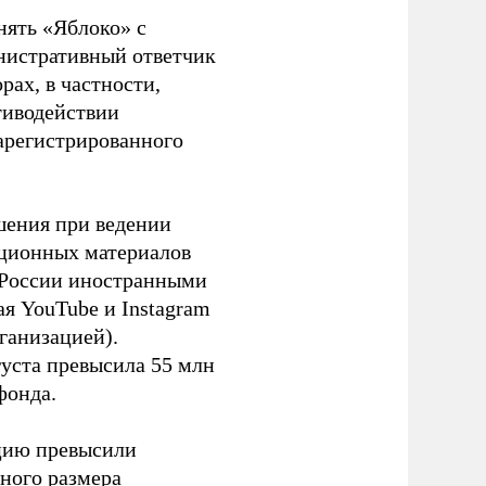
нять «Яблоко» с
инистративный ответчик
ах, в частности,
тиводействии
зарегистрированного
шения при ведении
ационных материалов
в России иностранными
я YouTube и Instagram
ганизацией).
густа превысила 55 млн
фонда.
ацию превысили
ного размера