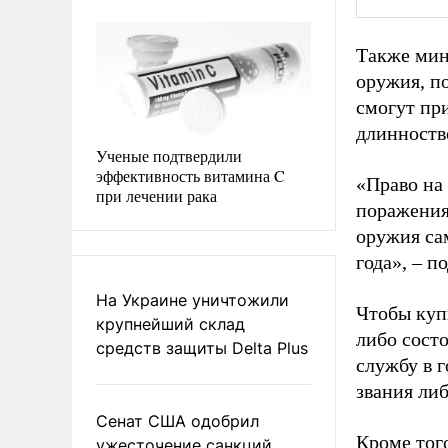
Также мин
оружия, по
смогут при
длинноств
Ученые подтвердили
эффективность витамина C
«Право на
при лечении рака
поражения
оружия са
года», – п
На Украине уничтожили
Чтобы куп
крупнейший склад
либо сост
средств защиты Delta Plus
службу в 
звания ли
Сенат США одобрил
Кроме тог
ужесточение санкций