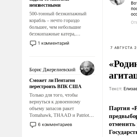
адаптироваться.
Во
неизвестными
по
500-тонный безэкипажный
ос
корабль – нечто гораздо
От
большее, чем небольшие
безэкипажные катера,
применение которых уже
1 комментарий
стало обыденностью. Задача по
7 АВГУСТА 2
созданию такого корабля очень
«Роди
сложна и амбициозна. Однако
и ее реализация радикально
Борис Джерелиевский
агита
поднимет наши боевые
Сможет ли Пентагон
возможности.
перестроить ВПК США
Tекст:
Елиза
Только для того, чтобы
вернуться к довоенному
Партия «Р
объему запасов ракет
предвыбор
Tomahawk, THAAD и Patriot
США потребуется более трех
отменить 
6 комментариев
лет. Даже небольшая война с
Государст
Ираном опустошила