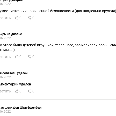
итрий Дмитрий
06.2022
ужие - источник повышенной безопасности (для владельца оружия
ветить
0
0
ирь на диване
06.2022
до этого было детской игрушкой, теперь все, раз написали повышен
бояться... :)
ветить
0
0
ьзователь удален
06.2022
мментарий удален
ветить
0
0
аус Шенк фон Штауффенберг
06.2022