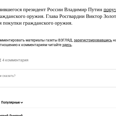
чившегося президент России Владимир Путин
пору
ражданского оружия. Глава Росгвардии Виктор Золо
ля покупки гражданского оружия.
омментировать материалы газеты ВЗГЛЯД,
зарегистрировавшись
на
отношению к комментариям читайте
здесь
.
:
4
комментария