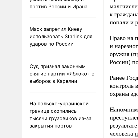
малочисле
против России и Ирана
к граждан
попали и 
Маск запретил Киеву
использовать Starlink для
Право на п
ударов по России
и нарезног
оружия (п
России) по
Суд признал законным
снятие партии «Яблоко» с
Ранее Гос
выборов в Карелии
контроль 
охраны зд
На польско-украинской
Напомним,
границе скопились
преступле
тысячи грузовиков из-за
результат
закрытия портов
человека
п