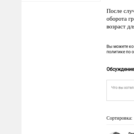
После слу
оборота г
возраст д
Вы можете к
политике по 
Обсуждение
Сортировка: