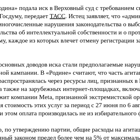
одина» подала иск в Верховный суд с требованием с
 Госдуму, передает
ТАСС
. Истец заявляет, что «адм
многочисленные нарушения законодательства о выбор
ельства об интеллектуальной собственности и о про
му, каждое из которых влечет отмену регистрации 
основных доводов иска стали предполагаемые нару
ной кампании. В «Родине» считают, что часть агит
распространялась через ресурсы лиц, признанных 
 а также на зарубежных интернет-площадках, включа
жит компании Meta, признанной экстремистской ор
 стоимость этих услуг за период с 27 июня по 6 ав
и этом оплата производилась не из избирательного 
о, по утверждению партии, общие расходы на агит
нный законом предел более чем на 5% от максималь