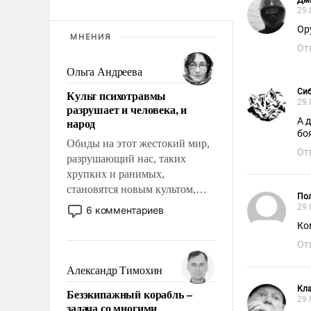
Дм
29.
Ор
МНЕНИЯ
От
Ольга Андреева
Сиб
Культ психотравмы
29.
разрушает и человека, и
народ
А 
Обиды на этот жестокий мир,
От
разрушающий нас, таких
хрупких и ранимых,
становятся новым культом,
Пол
постепенно вытесняя и
29.
6 комментариев
отменяя традиционное
Ко
требование к человеку – быть
От
мужественным и твердым под
ударами судьбы, брать на себя
Александр Тимохин
ответственность, помогать
Кл
Безэкипажный корабль –
слабым, идти вперед и
29.
задача со многими