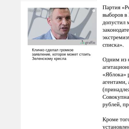
американские арсеналы.
Партия «Р
Сложившаяся ситуация
выборов в
означает многолетний период
допустил 
уязвимости США, например,
законодат
перед Китаем.
экстремиз
списка».
Одним из 
агитацион
«Яблока» 
агентами,
(принадле
Совокупная
рублей, пр
Кроме тог
установле