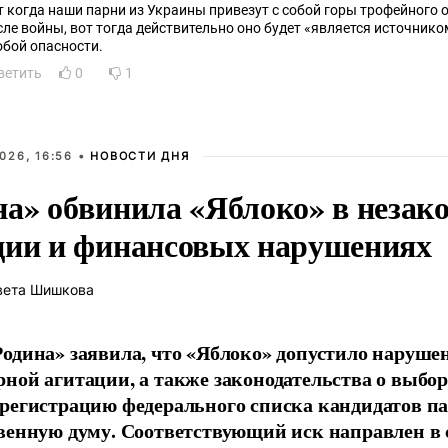
т когда наши парни из Украины привезут с собой горы трофейного 
сле войны, вот тогда действительно оно будет «является источник
обой опасности.
ветить
0
1
026, 16:56 •
НОВОСТИ ДНЯ
на» обвинила «Яблоко» в незак
ции и финансовых нарушениях
вета Шишкова
одина» заявила, что «Яблоко» допустило наруше
ной агитации, а также законодательства о выбор
регистрацию федерального списка кандидатов па
венную думу. Соответствующий иск направлен в с