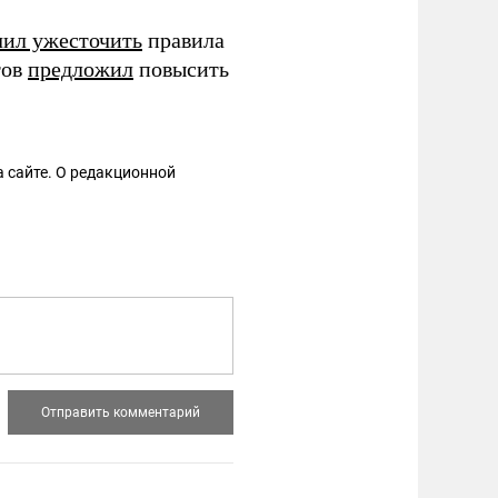
чил ужесточить
правила
тов
предложил
повысить
 сайте. О редакционной