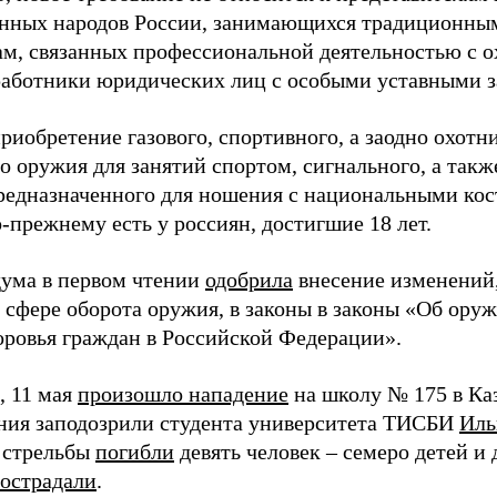
нных народов России, занимающихся традиционны
ам, связанных профессиональной деятельностью с о
работники юридических лиц с особыми уставными з
риобретение газового, спортивного, а заодно охотн
о оружия для занятий спортом, сигнального, а такж
редназначенного для ношения с национальными ко
-прежнему есть у россиян, достигшие 18 лет.
дума в первом чтении
одобрила
внесение изменений
в сфере оборота оружия, в законы в законы «Об ору
оровья граждан в Российской Федерации».
 11 мая
произошло нападение
на школу № 175 в Ка
ния заподозрили студента университета ТИСБИ
Иль
е стрельбы
погибли
девять человек – семеро детей и
острадали
.