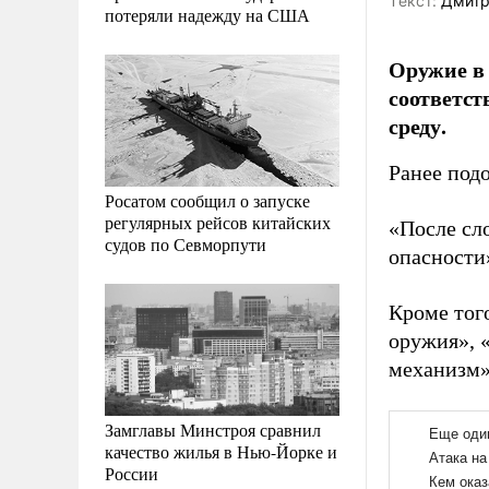
Tекст:
Дмитр
потеряли надежду на США
Оружие в
соответст
среду.
Ранее под
Росатом сообщил о запуске
регулярных рейсов китайских
«После сл
судов по Севморпути
опасности»
Кроме тог
оружия», 
механизм»
Замглавы Минстроя сравнил
качество жилья в Нью-Йорке и
России