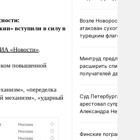
сности:
Возле Новороссийска
ии» вступили в силу в
атакован сухогруз под
турецким флагом
ИА «Новости»
.
Минтруд предложил
ником повышенной
расширить список
получателей двух пенс
еханизм», «переделка
Суд Петербурга заочно
ой механизм», «ударный
арестовал супругу
Александра Невзорова
Финские пограничники