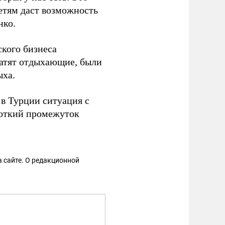
етям даст возможность
нко.
ского бизнеса
ратят отдыхающие, были
ыха.
 в Турции ситуация с
роткий промежуток
 сайте. О редакционной