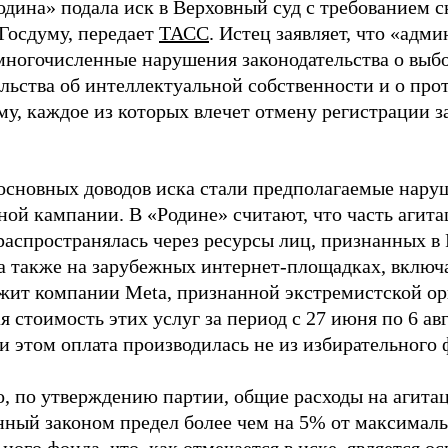
одина» подала иск в Верховный суд с требованием с
 Госдуму, передает
ТАСС
. Истец заявляет, что «адм
многочисленные нарушения законодательства о выбор
ельства об интеллектуальной собственности и о про
му, каждое из которых влечет отмену регистрации 
основных доводов иска стали предполагаемые нару
ной кампании. В «Родине» считают, что часть агит
распространялась через ресурсы лиц, признанных 
 а также на зарубежных интернет-площадках, включа
жит компании Meta, признанной экстремистской ор
 стоимость этих услуг за период с 27 июня по 6 ав
и этом оплата производилась не из избирательного 
о, по утверждению партии, общие расходы на агит
нный законом предел более чем на 5% от максималь