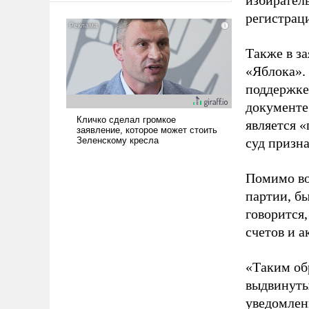
избиратель
американские арсеналы.
регистрац
Сложившаяся ситуация
означает многолетний период
Также в з
уязвимости США, например,
«Яблока».
перед Китаем.
поддержке
документе
является 
суд призн
Помимо во
партии, б
говорится,
счетов и 
«Таким об
выдвинуты
уведомлени