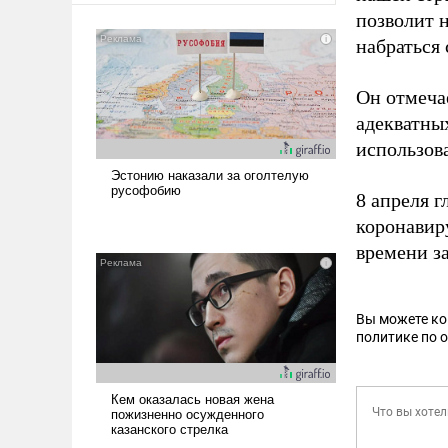
позволит 
набраться
Он отмечае
адекватны
использов
8 апреля 
коронавир
времени за
Вы можете к
политике по 