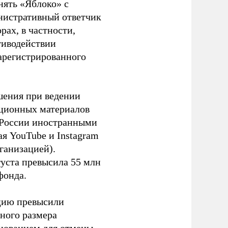
нять «Яблоко» с
инистративный ответчик
ах, в частности,
тиводействии
зарегистрированного
шения при ведении
ационных материалов
в России иностранными
я YouTube и Instagram
ганизацией).
густа превысила 55 млн
фонда.
ацию превысили
ного размера