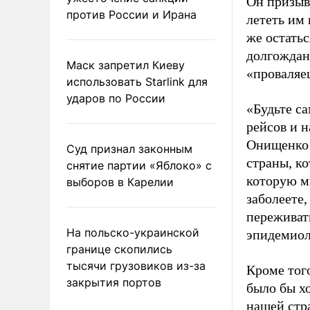
Он призыва
против России и Ирана
лететь им
же остатьс
долгожданн
Маск запретил Киеву
«проваляе
использовать Starlink для
ударов по России
«Будьте с
рейсов и н
Онищенко 
Суд признал законным
страны, к
снятие партии «Яблоко» с
которую мы
выборов в Карелии
заболеете,
переживат
На польско-украинской
эпидемиол
границе скопились
тысячи грузовиков из-за
Кроме того
закрытия портов
было бы х
нашей стра