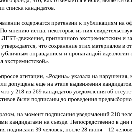
ного фонда, что, как отмечается в иске, является 
ии списка кандидатов.
аявлении содержатся претензии к публикациям на о
 По мнению истца, некоторые из них свидетельству
 ЛГБТ-движения, признанного экстремистским и з
 утверждается, что сохранение этих материалов в о
«публичным оправданием и пропагандой идеологии 
ал экстремистской».
просов агитации, «Родина» указала на нарушения, 
ыли допущены еще на этапе выдвижения кандидатов. 
 что у 218 из 269 кандидатов уведомления об отсу
активов были подписаны до проведения предвыборног
разом, на момент подписания уведомлений 218 чело
ми кандидатами на съезде. Непосредственно в дни 
я подписали 39 человек, после 28 июня – 12 челов