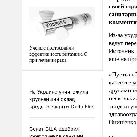
своей стр
санитарны
комментир
Из-за уху
ведут пер
Ученые подтвердили
Источник,
эффективность витамина C
еще не пр
при лечении рака
«Пусть се
качестве 
другими с
На Украине уничтожили
нескольких
крупнейший склад
эпидситуа
средств защиты Delta Plus
здравоохра
Онищенко
Сенат США одобрил
ужесточение санкций