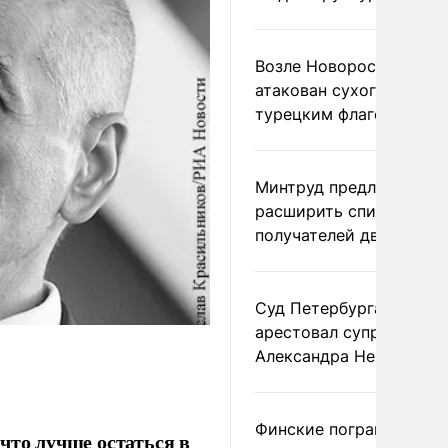
Возле Новороссийска
атакован сухогруз под
турецким флагом
Минтруд предложил
расширить список
получателей двух пенс
Суд Петербурга заочно
арестовал супругу
Александра Невзорова
Финские пограничники
что лучше остаться в