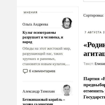
МНЕНИЯ
Сортировка:
Ольга Андреева
Культ психотравмы
7 АВГУСТА 2
разрушает и человека, и
«Роди
народ
Обиды на этот жестокий мир,
агита
разрушающий нас, таких
хрупких и ранимых,
Tекст:
Елиза
становятся новым культом,
постепенно вытесняя и
6 комментариев
отменяя традиционное
Партия «Р
требование к человеку – быть
предвыбор
мужественным и твердым под
отменить 
ударами судьбы, брать на себя
Александр Тимохин
ответственность, помогать
Государст
Безэкипажный корабль –
слабым, идти вперед и
задача со многими