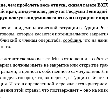
ане, чем проболеть весь отпуск, сказал газете 
й врач, эпидемиолог, депутат Госдумы Геннади
уя плохую эпидемиологическую ситуацию с кор
дшения эпидемиологической ситуации в Турции Росс
еговоры, которые касаются потенциального закрытия
 близкий к членам оперштаба,
сообщил
, что на дан
инято.
бе летают сколько влезет. Мы в отношении к собств
мерила должны иметь не закрытие или открытие гра
транами, а ценность собственного самочувствия. Я
 недель говорю, что, во-первых, в Турции сейчас 
ция. И это в определенной мере является критерием
нения этой страны, что подтверждает – оно на низк
.