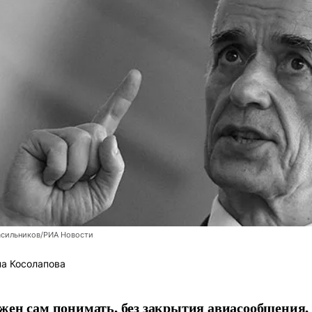
асильников/РИА Новости
а Косолапова
жен сам понимать, без закрытия авиасообщения, 