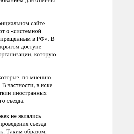
основанием для отмены
фициальном сайте
ют о «системной
апрещенным в РФ». В
ткрытом доступе
организации, которую
которые, по мнению
В частности, в иске
тствии иностранных
о съезда.
век не являлись
проведения съезда
ек. Таким образом,