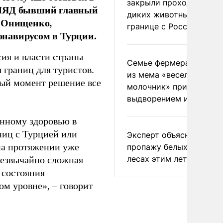
закрыли проходы для
ВЗГЛЯД бывший главный
диких животных на
й Онищенко,
границе с Россией
онавирусом в Турции.
ия и власти страны
Семье фермера Уолкер
 границ для туристов.
из мема «веселый
ный момент решение все
молочник» пригрозили
выдворением из Росси
енному здоровью в
ниц с Турцией или
Эксперт объяснил
 на протяжении уже
пропажу белых грибов 
лесах этим летом
чрезвычайно сложная
 состояния
ом уровне», – говорит