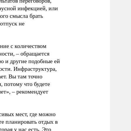
льтатов переговоров,
ирусной инфекцией, или
кого смысла брать
 отпуск не
ение с количеством
ности, – обращается
ию и другие подобные ей
ости. Инфраструктура,
ет. Вы там точно
, потому что будете
ет», – рекомендует
сивых мест, где можно
те планировать отдых в
орая у нас есть. Это