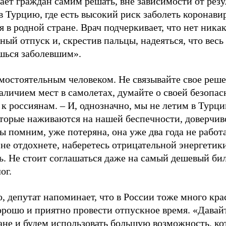
ет граждан самим решать, вне зависимости от резу
 в Турцию, где есть высокий риск заболеть коронав
я в родной стране. Врач подчеркивает, что нет ника
ый отпуск и, скрестив пальцы, надеяться, что весь
шься заболевшим».
амостоятельным человеком. Не связывайте свое реш
аличием мест в самолетах, думайте о своей безопас
к россиянам. – И, однозначно, мы не летим в Турц
оторые наживаются на нашей беспечности, доверчив
 помним, уже потеряна, она уже два года не работа
 не отдохнете, наберетесь отрицательной энергетики
ь. Не стоит соглашаться даже на самый дешевый бил
ог.
, депутат напоминает, что в России тоже много кра
орошо и приятно провести отпускное время. «Давай
не и будем использовать большую возможность, кот