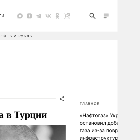
ТИ
НЕФТЬ И РУБЛЬ
ГЛАВНОЕ
а в Турции
«Нафтогаз» Украины
остановил добычу нефт
газа из-за повреждения
инфраструктуры