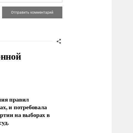
онной
ния правил
ах, и потребовала
ртии на выборах в
уд.