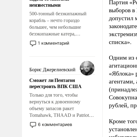
адаптироваться.
Партия «Р
неизвестными
выборов в
500-тонный безэкипажный
допустил 
корабль – нечто гораздо
законодат
большее, чем небольшие
экстремиз
безэкипажные катера,
применение которых уже
списка».
1 комментарий
стало обыденностью. Задача по
созданию такого корабля очень
Одним из 
сложна и амбициозна. Однако
агитацион
и ее реализация радикально
Борис Джерелиевский
«Яблока» 
поднимет наши боевые
Сможет ли Пентагон
агентами,
возможности.
перестроить ВПК США
(принадле
Только для того, чтобы
Совокупная
вернуться к довоенному
рублей, пр
объему запасов ракет
Tomahawk, THAAD и Patriot
Кроме тог
США потребуется более трех
6 комментариев
установле
лет. Даже небольшая война с
Ираном опустошила