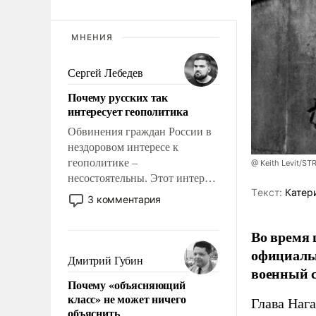
МНЕНИЯ
Сергей Лебедев
Почему русских так
интересует геополитика
Обвинения граждан России в
нездоровом интересе к
геополитике –
@ Keith Levit/ST
несостоятельны. Этот интерес
Tекст:
Катер
рационален и прагматичен. Он
3 комментария
обусловлен тысячелетним
опытом выживания в крайне
Во время 
непростых условиях и
официальн
фундаментальным знанием,
Дмитрий Губин
военный с
что мировая политика имеет
Почему «объясняющий
свойство заявляться на порог
класс» не может ничего
Глава Наг
нашего дома.
объяснить