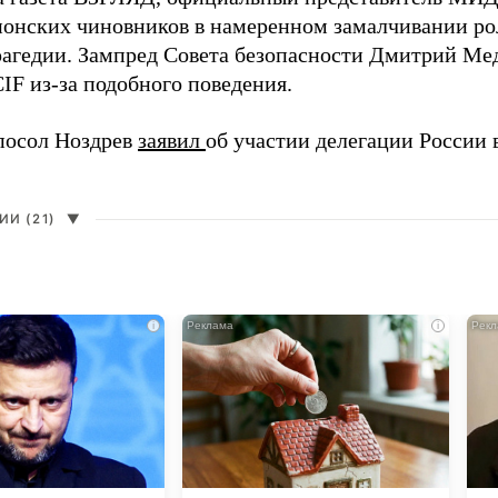
онских чиновников в намеренном замалчивании ро
рагедии. Зампред Совета безопасности Дмитрий Ме
IF из-за подобного поведения.
посол Ноздрев
заявил
об участии делегации России 
И (21)
▼
i
i