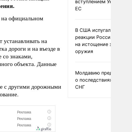
вступлением Украины в
ения.
ЕС
о на официальном
В США испугались
реакции России и Кита
т устанавливать на
на истощение запасов
ка дороги и на въезде в
оружия
е со знаками,
нного объекта. Данные
Молдавию предупреди
о последствиях выхода
ке с другими дорожными
СНГ
ование.