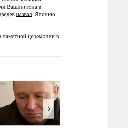
ли Вашингтона в
дведев
назвал
Японию
в памятной церемонии в
i