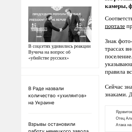
камеры, 
Соответст
портале
пр
Знак фото-
В соцсетях удивились реакции
трассах вн
Вучича на вопрос об
поселение.
«убийстве русских»
указывающ
правила вс
Сейчас зн
В Раде назвали
знаками. 
количество «ухилянтов»
на Украине
Взрывы остановили
работу немецкого завода