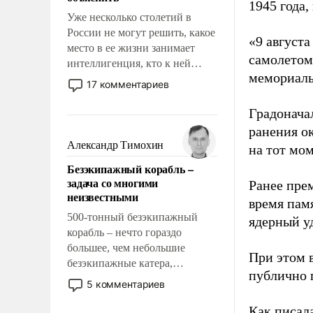
1945 года,
Уже несколько столетий в
России не могут решить, какое
«9 август
место в ее жизни занимает
самолетом,
интеллигенция, кто к ней
мемориаль
принадлежит, а кого из нее
17 комментариев
исключили с правом
восстановления и без оного. И
Градоначал
чем она отличается от просто
ранения ок
образованных людей. Иногда
Александр Тимохин
на тот мом
казалось, что эти вопросы
Безэкипажный корабль –
решены раз и навсегда, но –
задача со многими
Ранее пре
нет, не решены.
неизвестными
время пам
500-тонный безэкипажный
ядерный уд
корабль – нечто гораздо
большее, чем небольшие
При этом 
безэкипажные катера,
публично п
применение которых уже
5 комментариев
стало обыденностью. Задача по
созданию такого корабля очень
Как писал