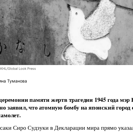
RKHL/Global Look Press
ина Туманова
церемонии памяти жертв трагедии 1945 года мэр
о заявил, что атомную бомбу на японский город
амолет.
асаки Сиро Судзуки в Декларации мира прямо указа