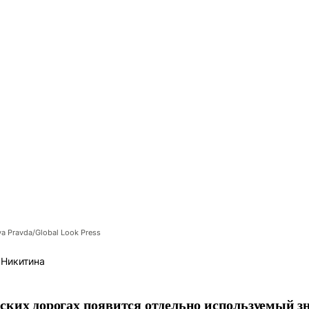
 Pravda/Global Look Press
 Никитина
ских дорогах появится отдельно используемый з