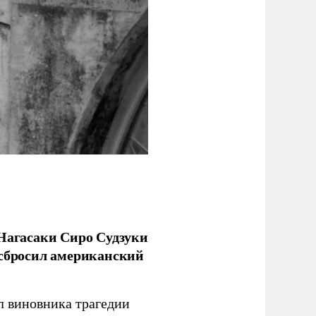
 Нагасаки Сиро Судзуки
 сбросил американский
л виновника трагедии