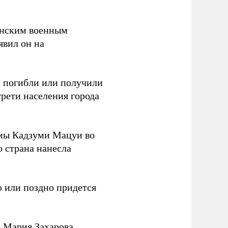
канским военным
аявил он на
ки погибли или получили
трети населения города
мы Кадзуми Мацуи во
о страна нанесла
 или поздно придется
Д Мария Захарова