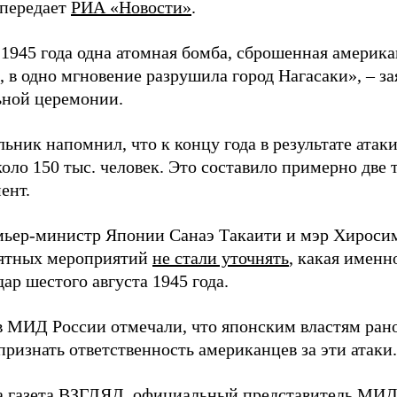
 передает
РИА «Новости»
.
а 1945 года одна атомная бомба, сброшенная амери
 в одно мгновение разрушила город Нагасаки», – з
ной церемонии.
ьник напомнил, что к концу года в результате ата
оло 150 тыс. человек. Это составило примерно две 
ент.
мьер-министр Японии Санаэ Такаити и мэр Хироси
ятных мероприятий
не стали уточнять
, какая именн
ар шестого августа 1945 года.
в МИД России отмечали, что японским властям рано
ризнать ответственность американцев за эти атаки.
а газета ВЗГЛЯД, официальный представитель МИ