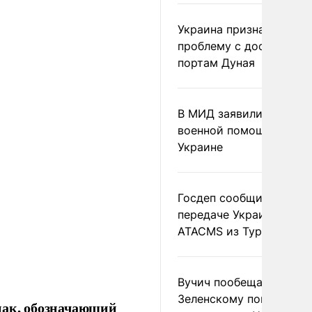
Украина признала
проблему с доступом к
портам Дуная
В МИД заявили о прямо
военной помощи Румы
Украине
Госдеп сообщил о
передаче Украине раке
ATACMS из Турции
Вучич пообещал
Зеленскому помочь со
нак, обозначающий