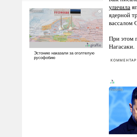
сложна и амбициозна. Однако
уличила
яп
и ее реализация радикально
ядерной т
поднимет наши боевые
вассалом C
возможности.
При этом 
Нагасаки.
КОММЕНТАРИ