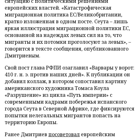
ситуацию с политическими решениями
европейских властей. «Катастрофическая
миграционная политика ЕС/Великобритании,
кратко изложенная в одном посте. Сеута – лишь
яркая иллюстрация миграционной политики ЕС,
основанной на надеждах левых сил на то, что
мигранты и их потомки проголосуют за левых», –
говорится в тексте сообщения, опубликованного
Дмитриевым.
Свой пост глава РФПИ озаглавил «Варвары у ворот:
410 г. н. э. против наших дней». К публикации он
добавил коллаж, в котором сопоставил картину
американского художника Томаса Коула
«Разрушение» из цикла «Путь империи» с
современными кадрами побережья испанского
города Сеута в Северной Африке, где фиксируются
попытки нелегальных мигрантов попасть на
территорию Европы.
Ранее Дмитриев
посоветовал
европейским