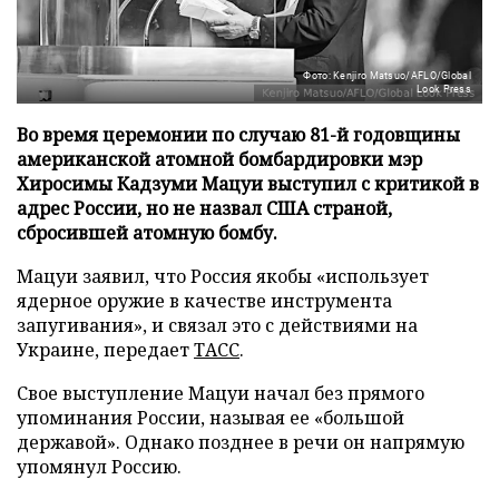
Фото: Kenjiro Matsuo/AFLO/Global
Look Press
Во время церемонии по случаю 81-й годовщины
американской атомной бомбардировки мэр
Хиросимы Кадзуми Мацуи выступил с критикой в
адрес России, но не назвал США страной,
сбросившей атомную бомбу.
Мацуи заявил, что Россия якобы «использует
ядерное оружие в качестве инструмента
запугивания», и связал это с действиями на
Украине, передает
ТАСС
.
Свое выступление Мацуи начал без прямого
упоминания России, называя ее «большой
державой». Однако позднее в речи он напрямую
упомянул Россию.