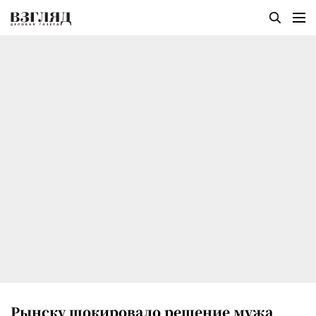
Рынску шокировало решение мужа