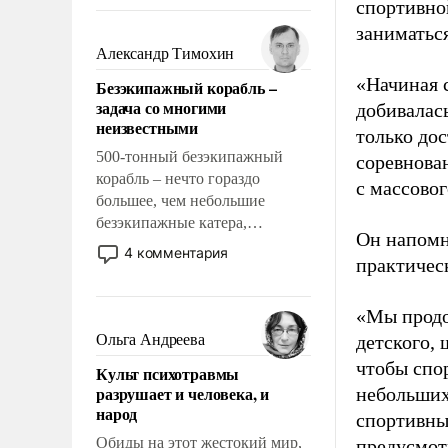
восстановления и без оного. И
спортивно
чем она отличается от просто
заниматьс
образованных людей. Иногда
Александр Тимохин
казалось, что эти вопросы
«Начиная 
Безэкипажный корабль –
решены раз и навсегда, но –
задача со многими
добивалас
нет, не решены.
неизвестными
только до
500-тонный безэкипажный
соревнова
корабль – нечто гораздо
с массовог
большее, чем небольшие
безэкипажные катера,
Он напомн
применение которых уже
4 комментария
практическ
стало обыденностью. Задача по
созданию такого корабля очень
сложна и амбициозна. Однако
«Мы продо
и ее реализация радикально
Ольга Андреева
детского, 
поднимет наши боевые
чтобы спо
Культ психотравмы
возможности.
разрушает и человека, и
небольших
народ
спортивны
Обиды на этот жестокий мир,
предусмот