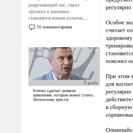
разрушающий нас, таких
регулярно 
хрупких и ранимых,
становятся новым культом,
Особое зн
постепенно вытесняя и
10 комментариев
считает о
отменяя традиционное
здоровому
требование к человеку – быть
мужественным и твердым под
тренировки
ударами судьбы, брать на себя
становитс
ответственность, помогать
пояснил о
слабым, идти вперед и
адаптироваться.
При этом м
для воспи
регулярно
действите
в сборную
соревнова
Олимпийск