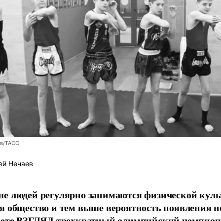
ев/ТАСС
ей Нечаев
е людей регулярно занимаются физической культ
я общество и тем выше вероятность появления 
азете ВЗГЛЯД трехкратный олимпийский чемпион