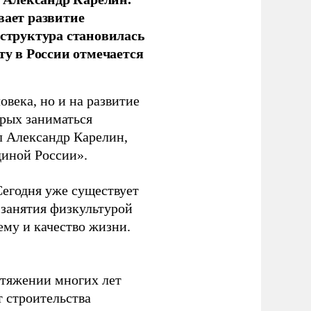
вает развитие
аструктура становилась
ту в России отмечается
овека, но и на развитие
орых заниматься
л Александр Карелин,
диной России».
Сегодня уже существует
 занятия физкультурой
ему и качество жизни.
отяжении многих лет
т строительства