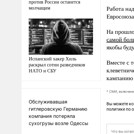
против России останется
молчащим
Работа над
Евросоюза,
На прошло
самой бол
якобы буд
Испанский хакер Хиль
Вместе с 
раскрыл сотни разведчиков
клеветнич
НАТО и СБУ
кампанию 
* СМИ, включенн
Обслуживавшая
Вы можете к
гитлеровскую Германию
политике по 
компания потеряла
сухогрузы возле Одессы