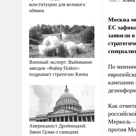
Tекст:
Алина
конституцию для великого
обмана
Москва мо
ЕС зафикс
заявили в
стратеги
специали
Военный эксперт: Выбивание
По мнению
заводов «Файер Пойнт»
подрывает стратегию Киева
европейск
кампании 
дезинформ
Как отмет
российско
Меркель –
Американист Дробницкий:
против Мо
Закон Грэма о санкциях