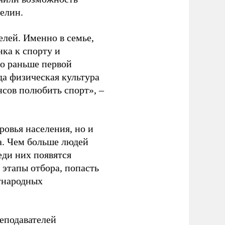
релин.
елей. Именно в семье,
ка к спорту и
до раньше первой
да физическая культура
нсов полюбить спорт», –
ровья населения, но и
а. Чем больше людей
еди них появятся
 этапы отбора, попасть
ународных
еподавателей