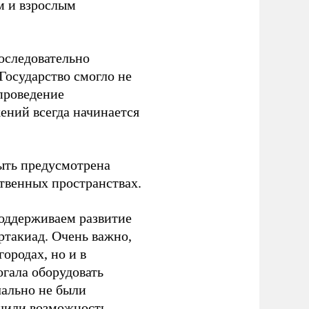
м и взрослым
оследовательно
Государство смогло не
проведение
ений всегда начинается
ыть предусмотрена
ственных пространствах.
оддерживаем развитие
ртакиад. Очень важно,
ородах, но и в
гала оборудовать
чально не были
учили возможность