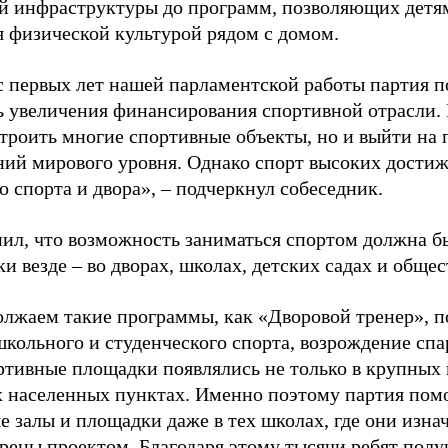
й инфраструктуры до программ, позволяющих детя
я физической культурой рядом с домом.
с первых лет нашей парламентской работы партия п
ь увеличения финансирования спортивной отрасли. 
строить многие спортивные объекты, но и выйти на 
ний мирового уровня. Однако спорт высоких достиж
о спорта и двора», – подчеркнул собеседник.
ил, что возможность заниматься спортом должна б
и везде – во дворах, школах, детских садах и обще
лжаем такие программы, как «Дворовой тренер», п
школьного и студенческого спорта, возрождение спа
ртивные площадки появлялись не только в крупных г
 населенных пунктах. Именно поэтому партия помо
е залы и площадки даже в тех школах, где они изна
рены проектом. Благодаря этому тысячи ребят пол