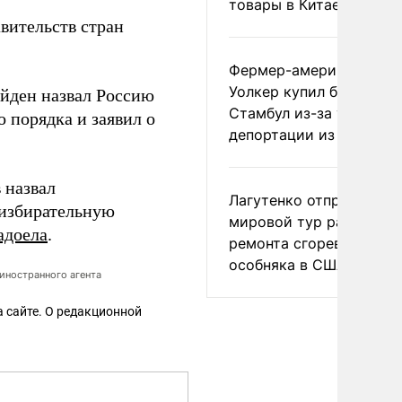
товары в Китае
авительств стран
Фермер-американец
Уолкер купил билет в
йден назвал Россию
Стамбул из-за угрозы
 порядка и заявил о
депортации из России
 назвал
Лагутенко отправился в
 избирательную
мировой тур ради
адоела
.
ремонта сгоревшего
особняка в США
иностранного агента
 сайте. О редакционной