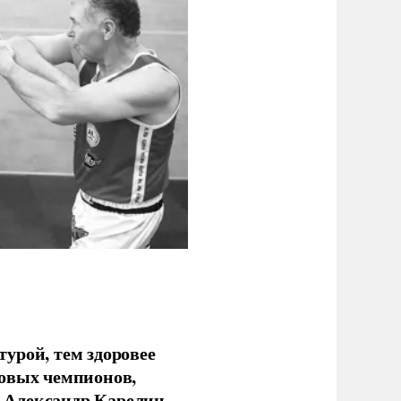
урой, тем здоровее
новых чемпионов,
 Александр Карелин.