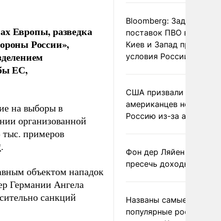
Bloomberg: Задержка
ах Европы, разведка
поставок ПВО вынудит
тороны России»,
Киев и Запад принять
зделением
условия России
бы ЕС,
США призвали
американцев не посеща
ие на выборы в
Россию из-за атак ВСУ
ении организованной
 тыс. примеров
*
.
Фон дер Ляйен призвал
пресечь доходы России
авным объектом нападок
ер Германии Ангела
осительно санкций
Названы самые
популярные российски