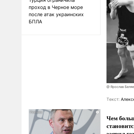
проход в Черное море
после атак украинских
БПЛА
@ Ярослав Беля
Tекст:
Алекс
Чем больш
становитс
заявил г