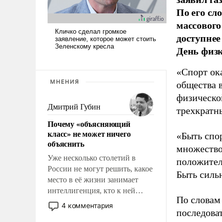
По его сл
массового
доступнее
День физ
«Спорт ока
МНЕНИЯ
общества 
физическо
Дмитрий Губин
трехкратн
Почему «объясняющий
класс» не может ничего
«Быть спо
объяснить
множество
Уже несколько столетий в
положител
России не могут решить, какое
Быть силь
место в её жизни занимает
интеллигенция, кто к ней
По словам
принадлежит, а кого из неё
4 комментария
последоват
исключили с правом