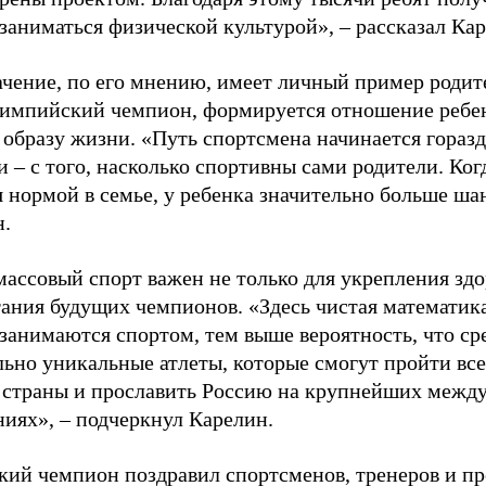
заниматься физической культурой», – рассказал Ка
ачение, по его мнению, имеет личный пример родит
лимпийский чемпион, формируется отношение ребен
 образу жизни. «Путь спортсмена начинается гораз
 – с того, насколько спортивны сами родители. Ког
я нормой в семье, у ребенка значительно больше ша
н.
ассовый спорт важен не только для укрепления здо
тания будущих чемпионов. «Здесь чистая математик
 занимаются спортом, тем выше вероятность, что ср
льно уникальные атлеты, которые смогут пройти все
 страны и прославить Россию на крупнейших межд
ниях», – подчеркнул Карелин.
ий чемпион поздравил спортсменов, тренеров и пр