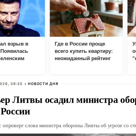
зал взрыв в
Где в России проще
У
 Появилась
всего купить квартиру:
о
Зеленским
неожиданный рейтинг
"
с
026, 08:35 •
НОВОСТИ ДНЯ
ер Литвы осадил министра обо
 России
 опроверг слова министра обороны Ливты об угрозе со с