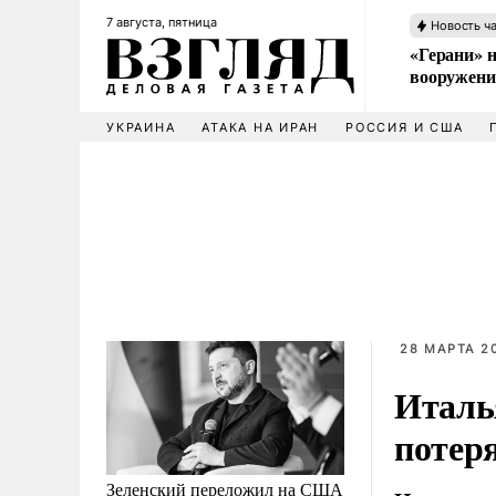
7 августа, пятница
Новость ч
«Герани» н
вооружени
УКРАИНА
АТАКА НА ИРАН
РОССИЯ И США
28 МАРТА 20
Италь
потеря
Зеленский переложил на США