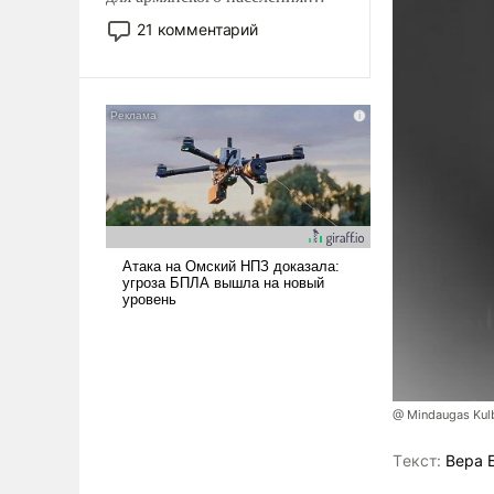
Мир, где политические
21 комментарий
прожекты будут безусловно
оплачиваться за счет
российских
налогоплательщиков и где
Еревану за свои поступки не
нужно отвечать.
@ Mindaugas Kul
Tекст:
Вера 