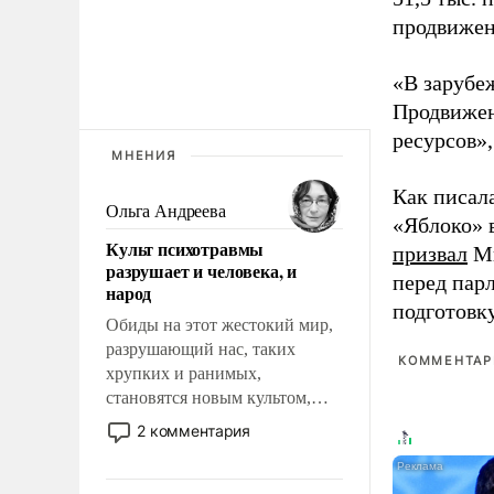
продвижени
«В зарубе
Продвижен
ресурсов»,
МНЕНИЯ
Как писал
Ольга Андреева
«Яблоко» 
Культ психотравмы
призвал
Ми
разрушает и человека, и
перед пар
народ
подготовк
Обиды на этот жестокий мир,
разрушающий нас, таких
КОММЕНТАРИ
хрупких и ранимых,
становятся новым культом,
постепенно вытесняя и
2 комментария
отменяя традиционное
требование к человеку – быть