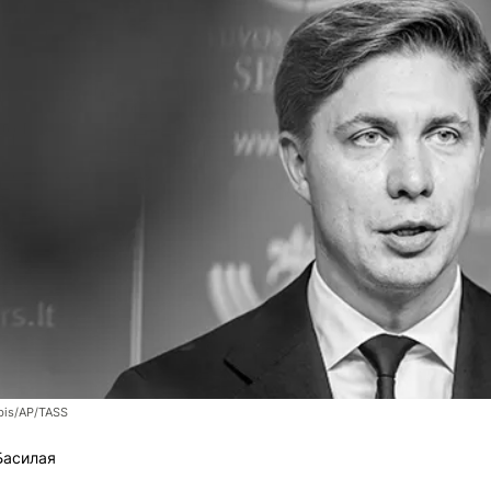
bis/AP/TASS
Басилая