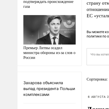
подтверждать происхождение
страну от
газа
отношении
ЕС «устал
Вы можете к
политике по 
Премьер Литвы осадил
министра обороны из-за слов о
России
Сортировка:
Захарова объяснила
выпад президента Польши
комплексами
6 АВГУСТА 2