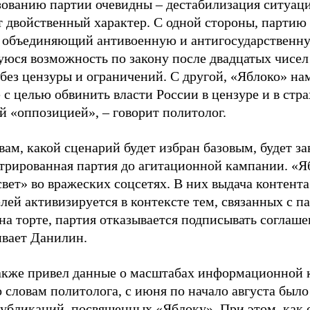
зованию партии очевидны – дестабилизация ситуаци
т двойственный характер. С одной стороны, партию
, объединяющий антивоенную и антигосударственну
юся возможность по закону после двадцатых чисел
 без цензуры и ограничений. С другой, «Яблоко» н
 с целью обвинить власти России в цензуре и в стра
й «оппозицией», – говорит политолог.
вам, какой сценарий будет избран базовым, будет за
стрированная партия до агитационной кампании. «Я
свет» во вражеских соцсетях. В них выдача контент
лей активизируется в контексте тем, связанных с па
на торте, партия отказывается подписывать соглаше
ивает Данилин.
акже привел данные о масштабах информационной 
о словам политолога, с июня по начало августа был
 публикаций, посвященных «Яблоку». При этом, как