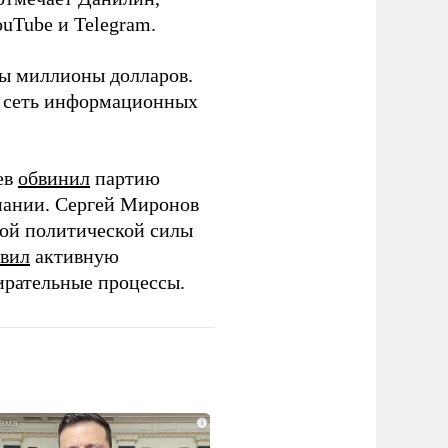
ouTube и Telegram.
ны миллионы долларов.
ю сеть информационных
ев
обвинил
партию
пании. Сергей Миронов
той политической силы
вил
активную
ирательные процессы.
i