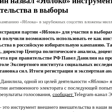
ин назвал «Яблоко» инструмен
тельства в выборы
 кампанию «Яблока» в зарубежных соцсетях вложены мил
истрации партии «Яблоко» для участия в выбора
 получили возможность использовать ее как ин
ства в российскую избирательную кампанию. Та
, директор Центра политического анализа, доце
тета при правительстве РФ Павел Данилин на п
толе Экспертного института социальных исслед
становка сил. Итоги регистрации и экспертная ан
 Данилила, одной из целей деятельности «Яблоко» 
ртии антивоенного электората с последующей попыт
результаты голосования,
сообщает
Telegram-канал 
– это инструмент внешнего вмешательства в наши в