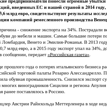
ие предприниматели понесли огромные убытки и
ций, введенных ЕС и нашей страной в 2014 году, -
3,6 млрд евро, свидетельствуют результаты исс
ции компаний ремесленного производства Венец
причина - снижение экспорта на 34%. Пострадали вс
обуви до мебели и машин. Самые большие потери п
 Ломбардия, Венето и Эмилия-Романья. В 2013 году
0,7 млрд евро, а в 2015 году экспорт упал на 34%, д
 в сообщении, передает
«Российская газета»
.
е прошлого года о потерях итальянского бизнеса р
сийской торговой палаты Розарио Алессандрелло. П
чила обувная промышленность. Снизился экспорт су
 многих виноградников Сицилии и региона Апулия р
я ранее поставлялось в Россию.
нцлер Австрии Райнхольда Меттерленера в ходе нед