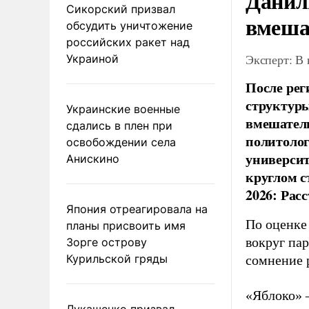
Данил
Сикорский призвал
вмеша
обсудить уничтожение
российских ракет над
Эксперт: В
Украиной
После рег
структуры
Украинские военные
вмешатель
сдались в плен при
политолог
освобождении села
универси
Анискино
круглом с
2026: Рас
Япония отреагировала на
По оценке
планы присвоить имя
вокруг па
Зорге острову
Курильской гряды
сомнение 
«Яблоко» 
Лукашенко призвал