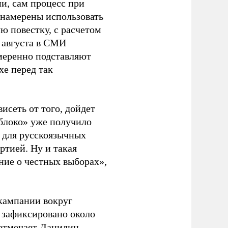
и, сам процесс при
 намерены использовать
ю повестку, с расчетом
 августа в СМИ
амеренно подставляют
хе перед так
висеть от того, дойдет
блоко» уже получило
а для русскоязычных
ртией. Ну и такая
ние о честных выборах»,
кампании вокруг
о зафиксировано около
 отмечает Данилин,