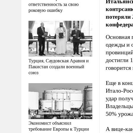
Итальянск
ответственность за свою
контрсанк
роковую ошибку
потеряли 
конфедера
Основная 
одежды и 
провинций
достигли 1
Турция, Саудовская Аравия и
Пакистан создали военный
говорится
союз
Еще в конц
Итало-Рос
удар полу
Владельцы
50% урожа
Экономист объяснил
требование Европы к Турции
А вице-ка