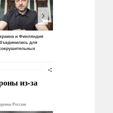
краина и Финляндия
«Генерал-провал»: кака
бъединились для
правда выяснилась про
сокрушительных
Драпатого
анкций" против России
роны из-за
тороны России