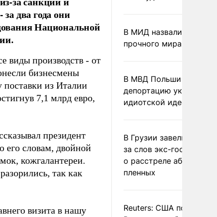
з-за санкций и
 за два года они
ледования Национальной
В МИД назвали условия
ии.
прочного мира на Укра
е виды производств - от
онесли бизнесмены
В МВД Польши назвали
 поставки из Италии
депортацию украинцев
остигнув 7,1 млрд евро,
идиотской идеей
ассказывал президент
В Грузии завели дело и
о его словам, двойной
за слов экс-госминист
мок, кожгалантереи.
о расстреле абхазских
азорились, так как
пленных
Reuters: США попросил
авнего визита в нашу