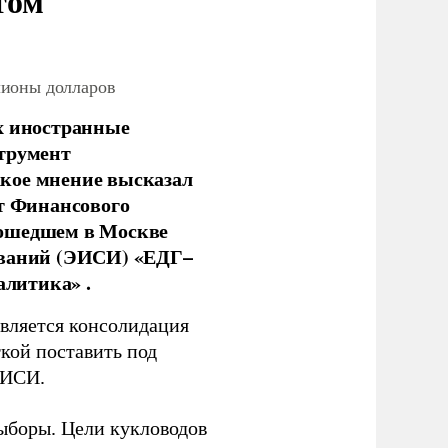
том
лионы долларов
х иностранные
струмент
кое мнение высказал
нт Финансового
рошедшем в Москве
ований (ЭИСИ) «ЕДГ–
алитика» .
является консолидация
кой поставить под
ЭИСИ.
ыборы. Цели кукловодов