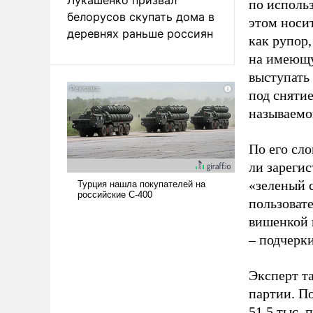
по исполь
белорусов скупать дома в
этом носи
деревнях раньше россиян
как рупор
на имеющу
выступать
под снятие
называемо
По его сло
ли зареги
«зеленый 
пользовате
вишенкой 
– подчерк
Эксперт т
партии. П
51,5 тыс.