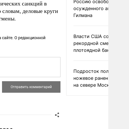
Россию освободить
мических санкций в
осужденного американ
 словам, деловые круги
Гилмана
тмены.
Власти США сообщили 
 сайте. О редакционной
рекордной смертности 
плотоядной бактерии
Подросток получил
ножевое ранение в дра
на севере Москвы