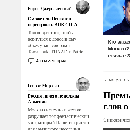
мужественным и твердым под
ударами судьбы, брать на себя
Борис Джерелиевский
ответственность, помогать
Сможет ли Пентагон
слабым, идти вперед и
перестроить ВПК США
адаптироваться.
Только для того, чтобы
вернуться к довоенному
Кто зака
объему запасов ракет
Монако?
Tomahawk, THAAD и Patriot
связь с 
США потребуется более трех
4 комментария
лет. Даже небольшая война с
Ираном опустошила
американские арсеналы.
7 АВГУСТА 2
Сложившаяся ситуация
Геворг Мирзаян
означает многолетний период
Премь
Россия ничего не должна
уязвимости США, например,
Армении
слов о
перед Китаем.
Москва системно и жестко
разрушает тот фантастический
Синкявичюс
мир, который Пашинян рисует
для армянского населения.