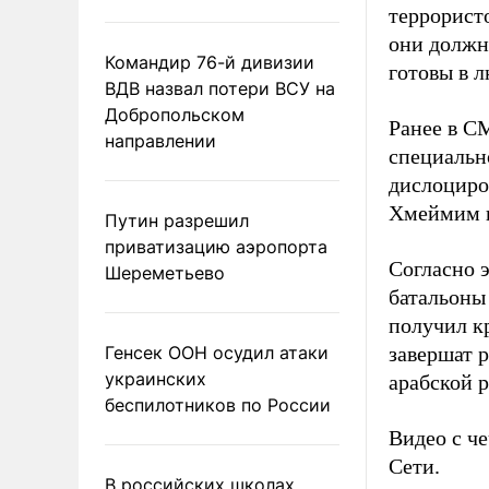
террористо
они должн
Командир 76-й дивизии
готовы в л
ВДВ назвал потери ВСУ на
Добропольском
Ранее в С
направлении
специальн
дислоциро
Хмеймим 
Путин разрешил
приватизацию аэропорта
Согласно 
Шереметьево
батальоны
получил к
Генсек ООН осудил атаки
завершат 
украинских
арабской 
беспилотников по России
Видео с ч
Сети.
В российских школах