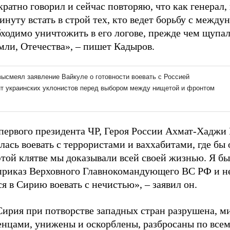
ратно говорил и сейчас повторяю, что как генерал,
инуту встать в строй тех, кто ведет борьбу с межд
бходимо уничтожить в его логове, прежде чем щупал
мли, Отечества», – пишет Кадыров.
первого президента ЧР, Героя России Ахмат-Хаджи 
лась воевать с террористами и ваххабитами, где бы
этой клятве мы доказывали всей своей жизнью. Я бы
приказ Верховного Главнокомандующего ВС РФ и н
я в Сирию воевать с нечистью», – заявил он.
Сирия при потворстве западных стран разрушена, м
енцами, унижены и оскорблены, разбросаны по всем