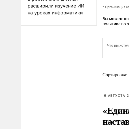
расширили изучение ИИ
* Организация (
на уроках информатики
Вы можете к
политике по 
Сортировка:
6 АВГУСТА 2
«Един
наста