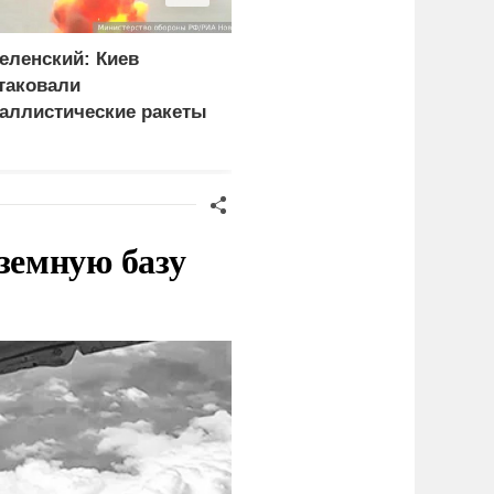
еленский: Киев
Боевики двух бригад
таковали
ВСУ устроили бой в
аллистические ракеты
Сумской области из-за
 115 беспилотников
дезертирства
земную базу