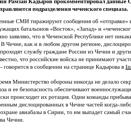
чни Рамзан Кадыров прокомментировал данные С
равляются подразделения чеченского спецназа.
енные СМИ тиражируют сообщения об «отправке» 
ужащих батальонов «Восток», «Запад» и «чеченског
нно заявляю, что в Чеченской Республике нет никак
. В Чечне, как и в любом другом регионе, дислоци
 проходят службу граждане России из Чечни и друг
вестно, что российские войска не принимают участ
 – говорится в сообщении на странице Кадырова в
In
ремя Министерство обороны никогда не делало секре
база и ее безопасность обеспечивают военнослужащ
ски происходит их ротация. Одни команды прибыва
оенным дислоцированных в Чечне частей когда-либо
 охране авиабазы в Сирии, то им выпадет самый сч
ва Чечни.