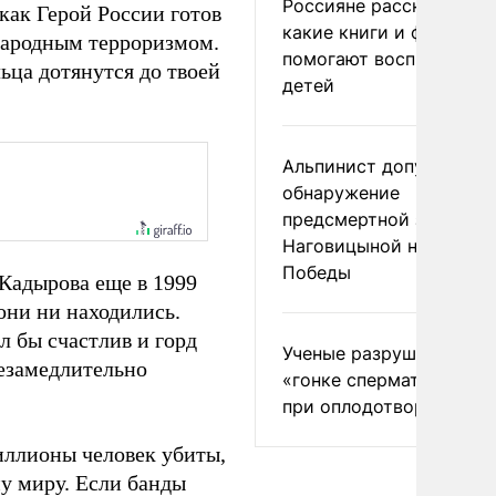
Россияне рассказали,
 как Герой России готов
какие книги и фильмы
ународным терроризмом.
помогают воспитывать
ьца дотянутся до твоей
детей
Альпинист допустил
обнаружение
предсмертной записки
Наговицыной на пике
Победы
Кадырова еще в 1999
 они ни находились.
л бы счастлив и горд
Ученые разрушили миф
езамедлительно
«гонке сперматозоидов
при оплодотворении
иллионы человек убиты,
у миру. Если банды