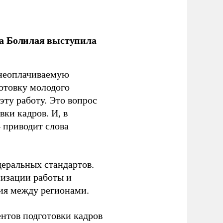
ла Болилая выступила
 неоплачиваемую
готовку молодого
ту работу. Это вопрос
ки кадров. И, в
– приводит слова
еральных стандартов.
низации работы и
ия между регионами.
ентов подготовки кадров