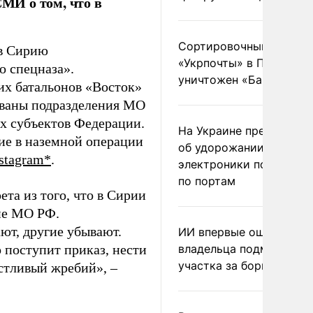
МИ о том, что в
Сортировочный пункт
в Сирию
«Укрпочты» в Павлогра
о спецназа».
уничтожен «Бандероль
их батальонов «Восток»
рованы подразделения МО
их субъектов Федерации.
На Украине предупреди
ие в наземной операции
об удорожании китайс
stagram*
.
электроники после уда
по портам
та из того, что в Сирии
ие МО РФ.
ют, другие убывают.
ИИ впервые оштрафова
 поступит приказ, нести
владельца подмосковн
участка за борщевик
астливый жребий», –