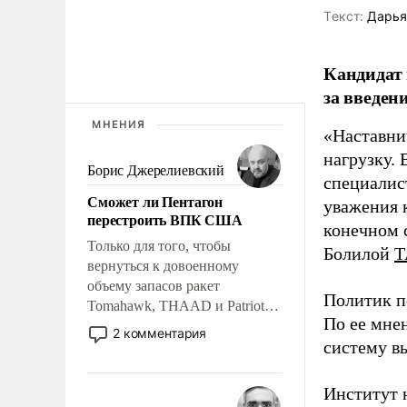
Tекст:
Дарья
Кандидат 
за введен
МНЕНИЯ
«Наставни
нагрузку. 
Борис Джерелиевский
специалис
Сможет ли Пентагон
уважения к
перестроить ВПК США
конечном с
Только для того, чтобы
Болилой
Т
вернуться к довоенному
объему запасов ракет
Политик п
Tomahawk, THAAD и Patriot
По ее мне
США потребуется более трех
2 комментария
систему в
лет. Даже небольшая война с
Ираном опустошила
американские арсеналы.
Институт 
Сложившаяся ситуация