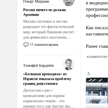
Геворг Мирзаян
в медицине
означает многолетний период
программе
Россия ничего не должна
уязвимости США, например,
Армении
профессио
перед Китаем.
Москва системно и жестко
разрушает тот фантастический
Как писал
мир, который Пашинян рисует
наставнич
для армянского населения.
Мир, где политические
17 комментариев
Ранее глав
прожекты будут безусловно
оплачиваться за счет
КОММЕНТАРИ
российских
налогоплательщиков и где
Тимофей Бордачёв
Еревану за свои поступки не
«Большая крокодила» из
нужно отвечать.
Израиля показала проблему
границ допустимого
Дискуссия о рве с
крокодилами для охраны
израильских тюрем – это
пример того, как быстро мы