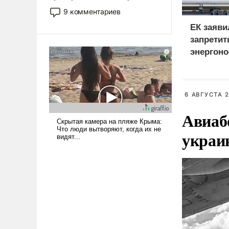
двигаемся по пути
9 комментариев
революционных изменений.
ЕК заяви
То, что несколько лет назад
запретит
было образом для
энергоно
псевдонаучной фантастики,
стало всерьез обсуждаемой
России в
идеей.
дефицит
6 АВГУСТА 2
Авиаб
украи