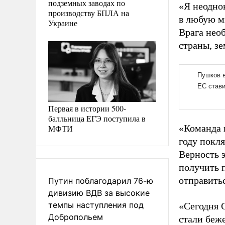
подземных заводах по
«Я неоднок
производству БПЛА на
в любую м
Украине
Врага нео
страны, зе
Первая в истории 500-
балльница ЕГЭ поступила в
«Команда 
МФТИ
году покля
Верность 
получить 
отправитьс
Путин поблагодарил 76-ю
дивизию ВДВ за высокие
темпы наступления под
«Сегодня 
Добропольем
стали беж