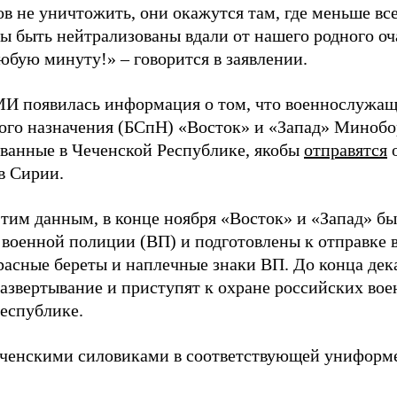
в не уничтожить, они окажутся там, где меньше вс
ы быть нейтрализованы вдали от нашего родного оч
юбую минуту!» – говорится в заявлении.
МИ появилась информация о том, что военнослужащ
ого назначения (БСпН) «Восток» и «Запад» Минобо
ванные в Чеченской Республике, якобы
отправятся
о
в Сирии.
этим данным, в конце ноября «Восток» и «Запад» б
 военной полиции (ВП) и подготовлены к отправке 
расные береты и наплечные знаки ВП. До конца дек
развертывание и приступят к охране российских вое
республике.
еченскими силовиками в соответствующей униформе