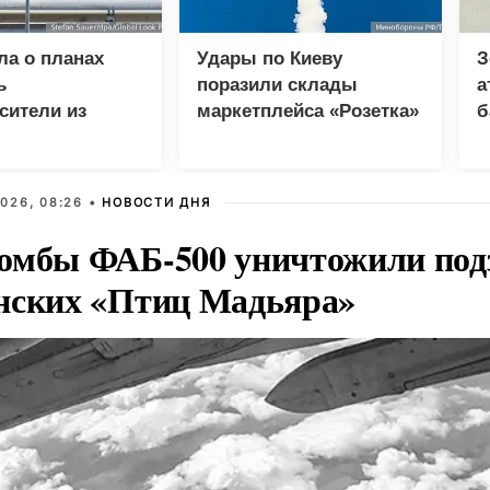
ла о планах
Удары по Киеву
З
ь
поразили склады
а
сители из
маркетплейса «Розетка»
б
опреки
и сети «Эпицентр»
и
у в ЕС
026, 08:26 •
НОВОСТИ ДНЯ
омбы ФАБ-500 уничтожили под
нских «Птиц Мадьяра»