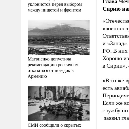
Глава Че
уклонистов перед выбором
Сирию нап
между нищетой и фронтом
«Отечеств
«военносл
Ответстве
и «Запад»
РФ. В них
Хорошо из
Матвиенко допустила
рекомендацию россиянам
в Сирии»,
отказаться от поездок в
Армению
«В то же в
есть авиа
Периодиче
Если же в
службу по
заявил гла
СМИ сообщили о скрытых