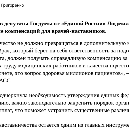
 Григоренко
в депутаты Госдумы от «Единой России» Людми
ие компенсаций для врачей-наставников.
чество не должно превращаться в дополнительную
Врач, который берет на себя ответственность за под
та, должен получать справедливую компенсацию за э
 труду медицинских работников и качества подготов
чете, это вопрос здоровья миллионов пациентов», 
АСС
.
одчеркнула необходимость утверждения единых фед
нию, важно законодательно закрепить порядок орга
ыплат, что поможет устранить существенные различ
наставничества остается одним из главных инструм