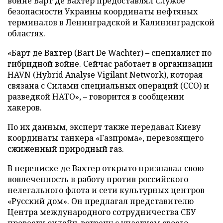
войне Барт де Вахтер предоставлял Службе
безопасности Украины координаты нефтяных
терминалов в Ленинградской и Калининградской
областях.
«Барт де Вахтер (Bart De Wachter) – специалист по
гибридной войне. Сейчас работает в организации
HAVN (Hybrid Analyse Vigilant Network), которая
связана с Силами специальных операций (ССО) и
разведкой НАТО», – говорится в сообщении
хакеров.
По их данным, эксперт также передавал Киеву
координаты танкера «Газпрома», перевозящего
сжиженный природный газ.
В переписке де Вахтер открыто признавал свою
вовлеченность в работу против российского
нелегального флота и сети культурных центров
«Русский дом». Он предлагал представителю
Центра международного сотрудничества СБУ
провести онлайн-встречу с участием своего