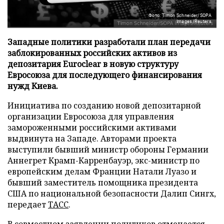
Фото: Timon Schneider/SOPA
Images/Reuters
Западные политики разработали план передачи
заблокированных российских активов из
депозитария Euroclear в новую структуру
Евросоюза для последующего финансирования
нужд Киева.
Инициатива по созданию новой депозитарной
организации Евросоюза для управления
замороженными российскими активами
выдвинута на Западе. Авторами проекта
выступили бывший министр обороны Германии
Аннегрет Крамп-Карренбауэр, экс-министр по
европейским делам Франции Натали Луазо и
бывший заместитель помощника президента
США по национальной безопасности Далип Сингх,
передает
ТАСС
.
В совместном заявлении политиков отмечается,