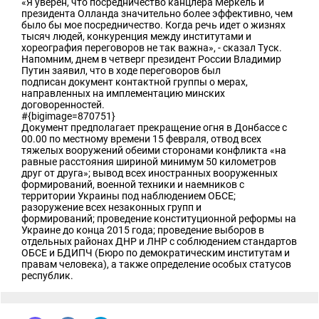
«Я уверен, что посредничество канцлера Меркель и
президента Олланда значительно более эффективно, чем
было бы мое посредничество. Когда речь идет о жизнях
тысяч людей, конкуренция между институтами и
хореография переговоров не так важна», - сказал Туск.
Напомним, днем в четверг президент России Владимир
Путин заявил, что в ходе переговоров
был
подписан
документ контактной группы о мерах,
направленных на имплементацию минских
договоренностей.
#{bigimage=870751}
Документ предполагает
прекращение огня
в Донбассе с
00.00 по местному времени 15 февраля, отвод всех
тяжелых вооружений обеими сторонами конфликта «на
равные расстояния шириной минимум 50 километров
друг от друга»;
вывод всех иностранных вооруженных
формирований
, военной техники и наемников с
территории Украины под наблюдением ОБСЕ;
разоружение всех незаконных групп и
формирований;
проведение конституционной реформы
на
Украине до конца 2015 года;
проведение выборов
в
отдельных районах ДНР и ЛНР с соблюдением стандартов
ОБСЕ и БДИПЧ (Бюро по демократическим институтам и
правам человека), а также определение особых статусов
республик.