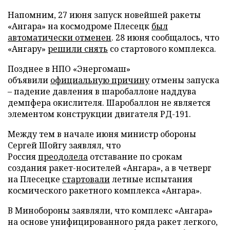
Напомним, 27 июня запуск новейшей ракеты
«Ангара» на космодроме Плесецк
был
автоматически отменен
. 28 июня сообщалось, что
«Ангару»
решили снять
со стартового комплекса.
Позднее в НПО «Энергомаш»
объявили
официальную причину
отмены запуска
– падение давления в шаробаллоне наддува
демпфера окислителя. Шаробаллон не является
элементом конструкции двигателя РД-191.
Между тем в начале июня министр обороны
Сергей Шойгу заявлял, что
Россия
преодолела
отставание по срокам
создания ракет-носителей «Ангара», а в четверг
на Плесецке
стартовали
летные испытания
космического ракетного комплекса «Ангара».
В Минобороны заявляли, что комплекс «Ангара»
на основе унифицированного ряда ракет легкого,