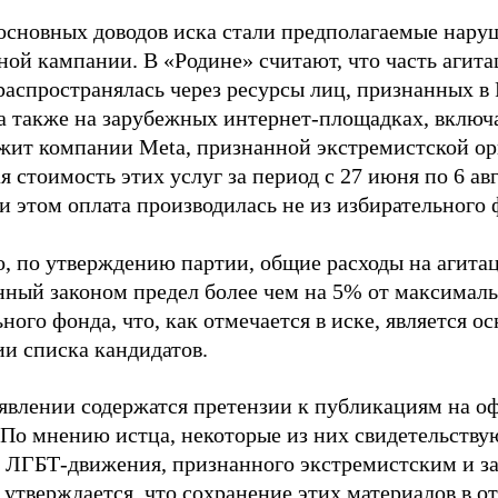
основных доводов иска стали предполагаемые нару
ной кампании. В «Родине» считают, что часть агит
распространялась через ресурсы лиц, признанных 
 а также на зарубежных интернет-площадках, включа
жит компании Meta, признанной экстремистской ор
 стоимость этих услуг за период с 27 июня по 6 ав
и этом оплата производилась не из избирательного 
о, по утверждению партии, общие расходы на агит
нный законом предел более чем на 5% от максималь
ного фонда, что, как отмечается в иске, является 
ии списка кандидатов.
аявлении содержатся претензии к публикациям на о
 По мнению истца, некоторые из них свидетельству
 ЛГБТ-движения, признанного экстремистским и з
 утверждается, что сохранение этих материалов в о