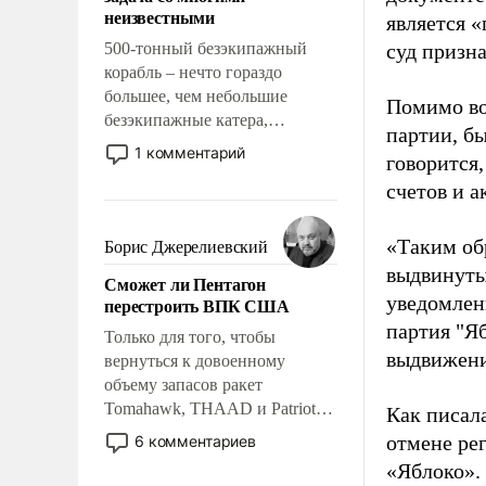
адаптироваться.
неизвестными
является 
500-тонный безэкипажный
суд призн
корабль – нечто гораздо
большее, чем небольшие
Помимо во
безэкипажные катера,
партии, б
применение которых уже
1 комментарий
говорится,
стало обыденностью. Задача по
счетов и 
созданию такого корабля очень
сложна и амбициозна. Однако
и ее реализация радикально
«Таким об
Борис Джерелиевский
поднимет наши боевые
выдвинуты
Сможет ли Пентагон
возможности.
уведомлени
перестроить ВПК США
партия "Я
Только для того, чтобы
выдвижения
вернуться к довоенному
объему запасов ракет
Tomahawk, THAAD и Patriot
Как писал
США потребуется более трех
отмене ре
6 комментариев
лет. Даже небольшая война с
«Яблоко».
Ираном опустошила