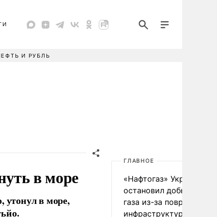
ТИ
НЕФТЬ И РУБЛЬ
ГЛАВНОЕ
нуть в море
«Нафтогаз» Украины
остановил добычу нефт
 утонул в море,
газа из-за повреждения
ьйо.
инфраструктуры