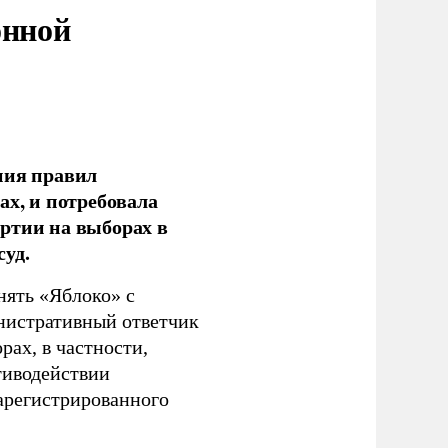
онной
ния правил
ах, и потребовала
ртии на выборах в
уд.
нять «Яблоко» с
инистративный ответчик
ах, в частности,
тиводействии
зарегистрированного