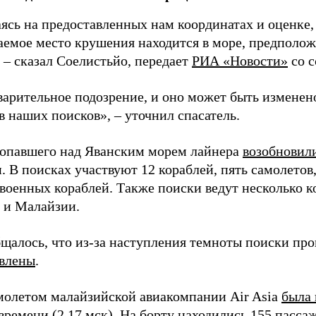
ясь на предоставленных нам координатах и оценке,
аемое место крушения находится в море, предполож
 – сказал Соелистьйо, передает
РИА «Новости»
со с
варительное подозрение, и оно может быть изменен
в наших поисков», – уточнил спасатель.
опавшего над Яванским морем лайнера
возобновили
 В поисках участвуют 12 кораблей, пять самолетов,
 военных кораблей. Также поиски ведут несколько к
 и Малайзии.
бщалось, что из-за наступления темноты поиски пр
влены
.
амолетом малайзийской авиакомпании Air Asia
была 
ремени (2.17 мск). На борту находились 155 пасса