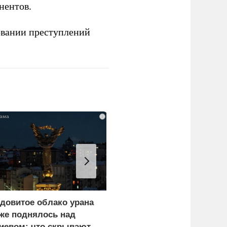
нентов.
овании преступлений
i
довитое облако урана
В России назвали
же поднялось над
законную цель наших
иевом: что скрывают
ВС на территории