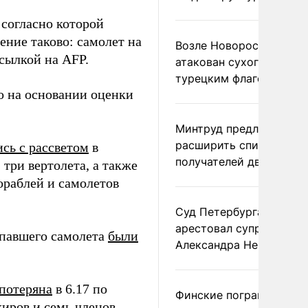
 согласно которой
ение таково: самолет на
Возле Новороссийска
сылкой на AFP.
атакован сухогруз под
турецким флагом
о на основании оценки
Минтруд предложил
расширить список
сь с рассветом
в
получателей двух пенс
 три вертолета, а также
ораблей и самолетов
Суд Петербурга заочно
арестовал супругу
опавшего самолета
были
Александра Невзорова
потеряна
в 6.17 по
Финские пограничники
жиров и семь членов