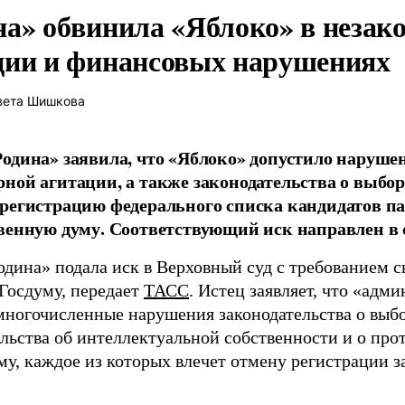
на» обвинила «Яблоко» в незак
ции и финансовых нарушениях
вета Шишкова
одина» заявила, что «Яблоко» допустило наруше
ной агитации, а также законодательства о выбор
регистрацию федерального списка кандидатов па
венную думу. Соответствующий иск направлен в с
одина» подала иск в Верховный суд с требованием с
 Госдуму, передает
ТАСС
. Истец заявляет, что «адм
многочисленные нарушения законодательства о выбор
ельства об интеллектуальной собственности и о про
му, каждое из которых влечет отмену регистрации 