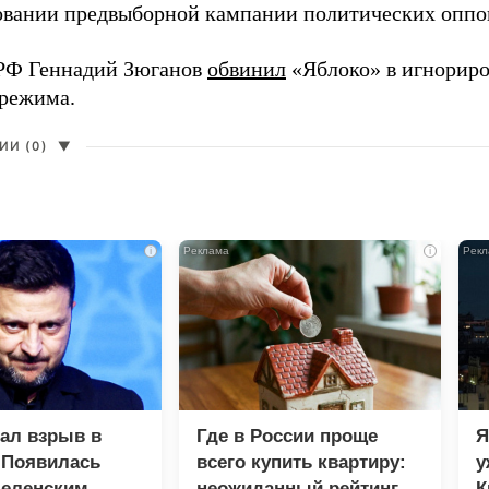
вании предвыборной кампании политических оппо
РФ Геннадий Зюганов
обвинил
«Яблоко» в игнорир
 режима.
И (0)
▼
i
i
зал взрыв в
Где в России проще
Я
 Появилась
всего купить квартиру:
у
Зеленским
неожиданный рейтинг
К