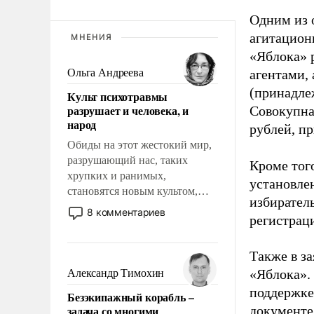
Одним из 
агитацион
МНЕНИЯ
«Яблока» 
Ольга Андреева
агентами,
(принадле
Культ психотравмы
разрушает и человека, и
Совокупная
народ
рублей, пр
Обиды на этот жестокий мир,
разрушающий нас, таких
Кроме тог
хрупких и ранимых,
установле
становятся новым культом,
избиратель
постепенно вытесняя и
8 комментариев
регистрац
отменяя традиционное
требование к человеку – быть
мужественным и твердым под
Также в з
ударами судьбы, брать на себя
«Яблока».
Александр Тимохин
ответственность, помогать
поддержке
Безэкипажный корабль –
слабым, идти вперед и
задача со многими
документе