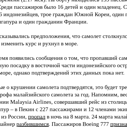
Среди пассажиров было 16 детей и один младенец. 
56 индонезийцев, трое граждан Южной Кореи, один
нгапура и один гражданин Франции.
казывались предположения, что самолет столкнулс
изменить курс и рухнул в море.
ремя появились сообщения о том, что пропавший са
ую посадку в восточной части индонезийского остр
море, однако подтверждений этих данных пока нет.
е о крушении самолета подтвердятся, это будет тр
трофа малайзийского самолета за год. Напомним, ве
нии Malaysia Airlines, совершавший рейс из столиц
пур – в Пекин с 227 пассажирами и 12 членами эки
 из России,
пропал
в ночь на 8 марта. 24 марта мал
лайнер
разбившимся
. Пассажиров Boeing 777
призн