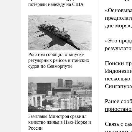
потеряли надежду на США
«Основыва
предполаг
дне моря»,
«Это пред
результато
Росатом сообщил о запуске
регулярных рейсов китайских
Поиски пр
судов по Севморпути
Индонезии.
несколько
Сингапура
Ранее соо
приостано
Замглавы Минстроя сравнил
качество жилья в Нью-Йорке и
Связь с с
России
местному в