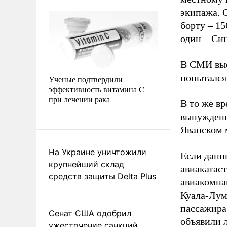
экипажа. 
борту – 1
один – Си
В СМИ выс
попытался 
Ученые подтвердили
эффективность витамина C
при лечении рака
В то же в
вынужденн
Яванском 
На Украине уничтожили
Если данны
крупнейший склад
авиакатас
средств защиты Delta Plus
авиакомпа
Куала-Лум
пассажира
Сенат США одобрил
объявили 
ужесточение санкций