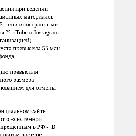
шения при ведении
ационных материалов
в России иностранными
я YouTube и Instagram
ганизацией).
густа превысила 55 млн
фонда.
ацию превысили
ного размера
основанием для отмены
фициальном сайте
ют о «системной
апрещенным в РФ». В
ткрытом доступе