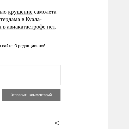
шло
крушение
самолета
тердама в Куала-
в авиакатастрофе нет
.
 сайте. О редакционной