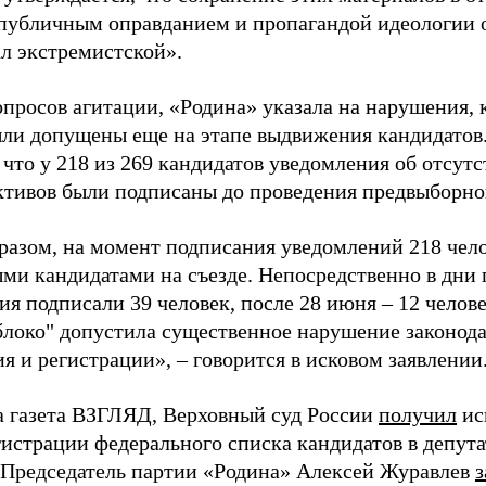
«публичным оправданием и пропагандой идеологии 
ал экстремистской».
просов агитации, «Родина» указала на нарушения, 
ыли допущены еще на этапе выдвижения кандидатов. 
 что у 218 из 269 кандидатов уведомления об отсу
активов были подписаны до проведения предвыборног
разом, на момент подписания уведомлений 218 чело
ми кандидатами на съезде. Непосредственно в дни 
я подписали 39 человек, после 28 июня – 12 челов
блоко" допустила существенное нарушение законода
 и регистрации», – говорится в исковом заявлении
а газета ВЗГЛЯД, Верховный суд России
получил
ис
гистрации федерального списка кандидатов в депут
 Председатель партии «Родина» Алексей Журавлев
з