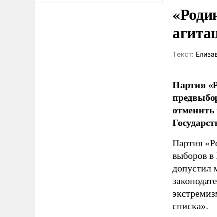
«Роди
агита
Tекст:
Елиза
Партия «Р
предвыбор
отменить 
Государст
Партия «Р
выборов в
допустил 
законодат
экстремиз
списка».