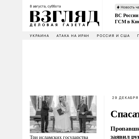
8 августа, суббота
Новость ч
ВС России
ГСМ в Ки
УКРАИНА
АТАКА НА ИРАН
РОССИЯ И США
29 ДЕКАБРЯ 
Спасат
Пропавший
заявил ру
Три исламских государства