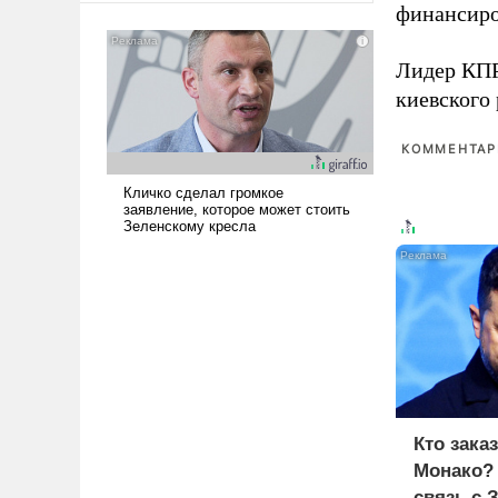
финансиро
американские арсеналы.
Сложившаяся ситуация
означает многолетний период
Лидер КП
уязвимости США, например,
киевского
перед Китаем.
КОММЕНТАРИ
Кто зака
Монако?
связь с 