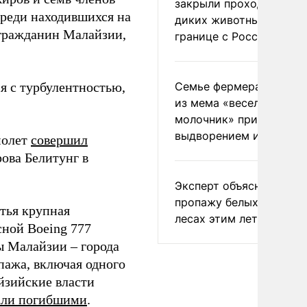
закрыли проходы для
Среди находившихся на
диких животных на
 гражданин Малайзии,
границе с Россией
я с турбулентностью,
Семье фермера Уолкер
из мема «веселый
молочник» пригрозили
выдворением из Росси
молет
совершил
ова Белитунг в
Эксперт объяснил
пропажу белых грибов 
етья крупная
лесах этим летом
сной Boeing 777
ы Малайзии – города
пажа, включая одного
айзийские власти
али погибшими
.