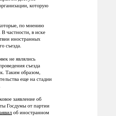
организации, которую
которые, по мнению
В частности, в иске
тствии иностранных
о съезда.
век не являлись
проведения съезда
ек. Таким образом,
тельства еще на стадии
.
ковое заявление об
аты Госдумы от партии
аявил
об иностранном