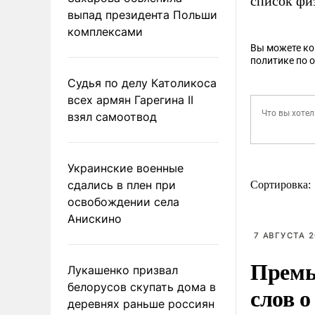
список фи
выпад президента Польши
комплексами
Вы можете к
политике по 
Судья по делу Католикоса
всех армян Гарегина II
взял самоотвод
Украинские военные
сдались в плен при
Сортировка:
освобождении села
Анискино
7 АВГУСТА 2
Премь
Лукашенко призвал
белорусов скупать дома в
слов о
деревнях раньше россиян