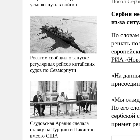
Посол Серби
ускорят путь в войска
Сербия не
из-за сит
По словам 
решать по
европейск
Росатом сообщил о запуске
РИА «Нов
регулярных рейсов китайских
судов по Севморпути
«На данны
присоедин
«Мы ожида
По его сл
сербской 
Саудовская Аравия сделала
примет ре
ставку на Турцию и Пакистан
вместо США