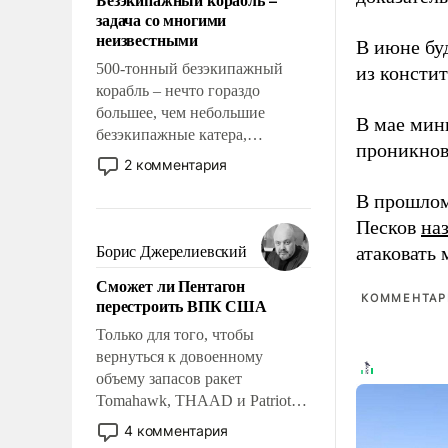
слабым, идти вперед и
задача со многими
адаптироваться.
неизвестными
В июне бу
500-тонный безэкипажный
из консти
корабль – нечто гораздо
большее, чем небольшие
В мае мин
безэкипажные катера,
проникнов
применение которых уже
2 комментария
стало обыденностью. Задача по
В прошлом
созданию такого корабля очень
сложна и амбициозна. Однако
Песков
на
и ее реализация радикально
атаковать
Борис Джерелиевский
поднимет наши боевые
Сможет ли Пентагон
возможности.
КОММЕНТАРИ
перестроить ВПК США
Только для того, чтобы
вернуться к довоенному
объему запасов ракет
Tomahawk, THAAD и Patriot
США потребуется более трех
4 комментария
лет. Даже небольшая война с