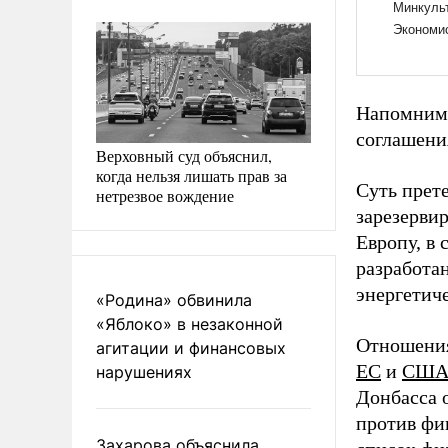
Напомним,
соглашени
Верховный суд объяснил,
когда нельзя лишать прав за
Суть прет
нетрезвое вождение
зарезерви
Европу, в 
разработа
энергетич
«Родина» обвинила
«Яблоко» в незаконной
Отношения
агитации и финансовых
ЕС
и
СШ
нарушениях
Донбасса 
против фи
Захарова объяснила