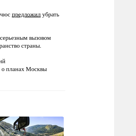
ичюс
предложил
убрать
серьезным вызовом
ранство страны.
ий
а о планах Москвы