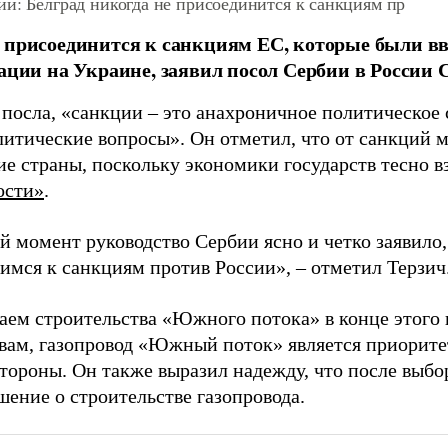
и: Белград никогда не присоединится к санкциям пр
 присоединится к санкциям ЕС, которые были в
уации на Украине, заявил посол Сербии в России 
посла, «санкции – это анахроничное политическое с
литические вопросы». Он отметил, что от санкций м
ие страны, поскольку экономики государств тесно в
ости»
.
й момент руководство Сербии ясно и четко заявило,
имся к санкциям против России», – отметил Терзич
ем строительства «Южного потока» в конце этого г
овам, газопровод «Южный поток» является приорит
стороны. Он также выразил надежду, что после выбо
шение о строительстве газопровода.