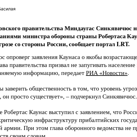
Басилая
овского правительства Миндаугас Синкявичюс не
аниями министра обороны страны Робертаса Кау
грозе со стороны России, сообщает портал LRT.
с опроверг заявления Каунаса о якобы возрастающе
ава правительства призвал не запугивать население
аняемую информацию, передает
РИА «Новости»
.
ы заверить общественность в том, что уровень угро
, он просто существует», – подчеркнул Синкявичюс.
е Робертас Каунас выступил с заявлением, что Росс
 критическую инфраструктуру прибалтийских госуда
й армии. При этом глава оборонного ведомства не 
ств своим словам.