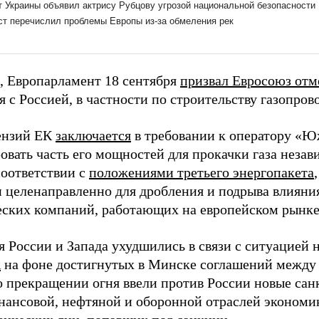
 Европарламент 18 сентября
призвал Евросоюз отм
я с Россией, в частности по строительству газопро
ензий ЕК
заключается
в требовании к оператору «Ю
ровать часть его мощностей для прокачки газа неза
соответствии с
положениями третьего энергопакета
н целенаправленно для дробления и подрыва влияни
еских компаний, работающих на европейском рынке
 России и Запада ухудшились в связи с ситуацией н
А
на фоне достигнутых в Минске соглашений между
о прекращении огня ввели против России новые сан
нансовой, нефтяной и оборонной отраслей экономи