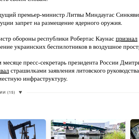
дущий премьер-министр Литвы Миндаугас Синкяв
туции запрет на размещение ядерного оружия.
истр обороны республики Робертас Каунас
признал
ение украинских беспилотников в воздушное прост
 месяце пресс-секретарь президента России Дмитр
звал
страшилками заявления литовского руководств
 местную инфраструктуру.
И (15)
▼