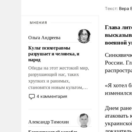
Tекст:
Вера 
МНЕНИЯ
Глава лит
высказыв
Ольга Андреева
военной у
Культ психотравмы
разрушает и человека, и
Синкявичю
народ
России. Гл
Обиды на этот жестокий мир,
распростр
разрушающий нас, таких
хрупких и ранимых,
«Я хотел б
становятся новым культом,
изменился
постепенно вытесняя и
4 комментария
отменяя традиционное
требование к человеку – быть
Днем ране
мужественным и твердым под
атаковать
ударами судьбы, брать на себя
Александр Тимохин
украинско
ответственность, помогать
доказатель
Безэкипажный корабль –