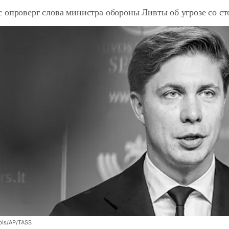
 опроверг слова министра обороны Ливты об угрозе со с
bis/AP/TASS