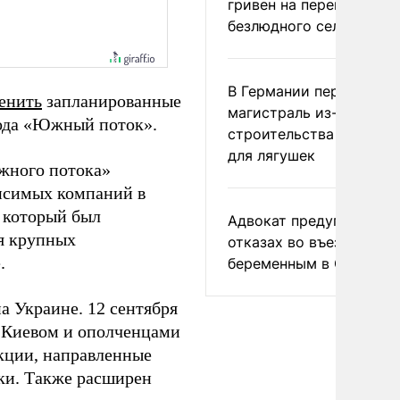
гривен на переименова
безлюдного села
В Германии перекрыли
енить
запланированные
магистраль из-за
вода «Южный поток».
строительства тоннеле
для лягушек
жного потока»
висимых компаний в
, который был
Адвокат предупредил о
я крупных
отказах во въезде
.
беременным в США
а Украине. 12 сентября
 Киевом и ополченцами
кции, направленные
ки. Также расширен