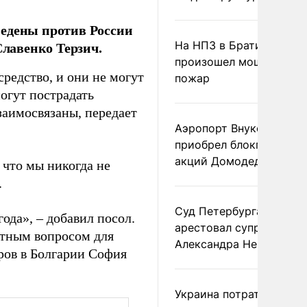
ведены против России
Славенко Терзич.
На НПЗ в Братиславе
произошел мощный
редство, и они не могут
пожар
огут пострадать
заимосвязаны, передает
Аэропорт Внуково
приобрел блокпакет
акций Домодедово
 что мы никогда не
.
Суд Петербурга заочно
ода», – добавил посол.
арестовал супругу
етным вопросом для
Александра Невзорова
ров в Болгарии София
Украина потратила 1 мл