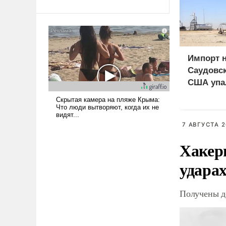
Ираном опустошила
американские арсеналы.
Сложившаяся ситуация
означает многолетний период
уязвимости США, например,
Импорт 
перед Китаем.
Саудовск
США упа
7 АВГУСТА 2
Хакер
ударах
Получены д