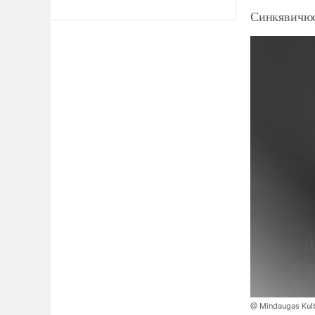
Синкявичюс
@ Mindaugas Kul