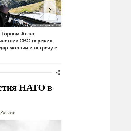
 Горном Алтае
Лайма Вайкуле заявила
частник СВО пережил
о готовности воевать с
дар молнии и встречу с
россиянами
едведем
стия НАТО в
 России