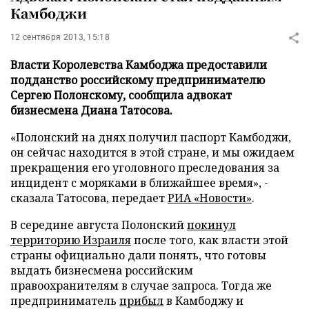
Камбоджи
12 сентября 2013, 15:18
Власти Королевства Камбоджа предоставили
подданство российскому предпринимателю
Сергею Полонскому, сообщила адвокат
бизнесмена Диана Татосова.
«Полонский на днях получил паспорт Камбоджи,
он сейчас находится в этой стране, и мы ожидаем
прекращения его уголовного преследования за
инцидент с моряками в ближайшее время», -
сказала Татосова, передает
РИА «Новости»
.
В середине августа Полонский
покинул
территорию Израиля
после того, как власти этой
страны официально дали понять, что готовы
выдать бизнесмена российским
правоохранителям в случае запроса. Тогда же
предприниматель
прибыл
в Камбоджу и