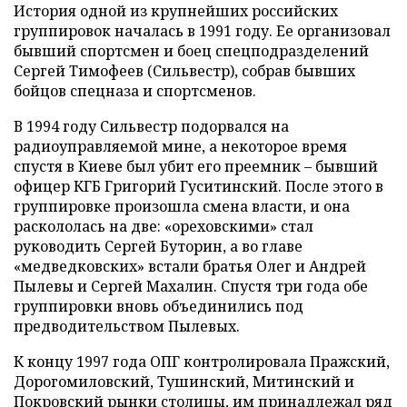
История одной из крупнейших российских
группировок началась в 1991 году. Ее организовал
бывший спортсмен и боец спецподразделений
Сергей Тимофеев (Сильвестр), собрав бывших
бойцов спецназа и спортсменов.
В 1994 году Сильвестр подорвался на
радиоуправляемой мине, а некоторое время
спустя в Киеве был убит его преемник – бывший
офицер КГБ Григорий Гуситинский. После этого в
группировке произошла смена власти, и она
раскололась на две: «ореховскими» стал
руководить Сергей Буторин, а во главе
«медведковских» встали братья Олег и Андрей
Пылевы и Сергей Махалин. Спустя три года обе
группировки вновь объединились под
предводительством Пылевых.
К концу 1997 года ОПГ контролировала Пражский,
Дорогомиловский, Тушинский, Митинский и
Покровский рынки столицы, им принадлежал ряд