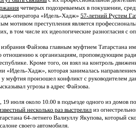
ержания
четверых подозреваемых в покушении, среди
хадж-оператора «Идель-Хадж»
57-летний Рустем Га
ным мотивом преступления является профессиональ
их, в том числе их идеологические разногласия с о
е избрания Файзова главным муфтием Татарстана им
о отношению к организациям, проповедующим ради
еспублике. Кроме того, он взял на контроль движе
ии «Идель-Хадж», которая занималась направлением
е у муфтия произошел конфликт с руководителем да
ысказывал угрозы в адрес Файзова.
19 июля около 10.00 в подъезде одного из домов по
известный несколько раз выстрелил
из огнестрельно
тарстана 64-летнего Валиуллу Якупова, который ск
салоне своего автомобиля.