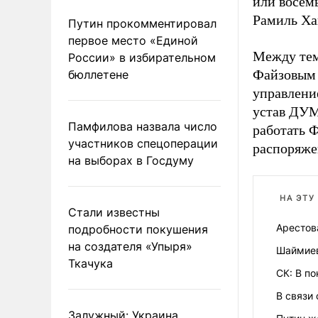
или восемь
Рамиль Ха
Путин прокомментировал
первое место «Единой
Между тем
России» в избирательном
Файзовым 
бюллетене
управлени
устав ДУМ
Памфилова назвала число
работать 
участников спецоперации
распоряже
на выборах в Госдуму
НА ЭТУ
Стали известны
Арестов
подробности покушения
на создателя «Упыря»
Шаймиев
Ткачука
СК: В п
В связи
Залужный: Украина