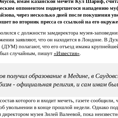
нусов, имам казанской мечети Кул Шариф, счи
ческим оппонентом подвергшегося нападению му
йзова, через несколько дней после покушения у
ишет во вторник пресса со ссылкой на его окруже
олился с должности замдиректора музея-заповедни
ужении заявляют, что он находится в Лондоне. В Ду
 (ДУМ) полагают, что его отъезд имама крупнейшей
 был случайным, пишут
«Известия»
.
в получил образование в Медине, в Саудовс
бизм - официальная религия, и сам имам бы
 состав которого и входит мечеть, газете сообщили,
 об увольнении в конце прошлой недели. Однако по
 директором музея Зилей Валеевой, пока неизвестно