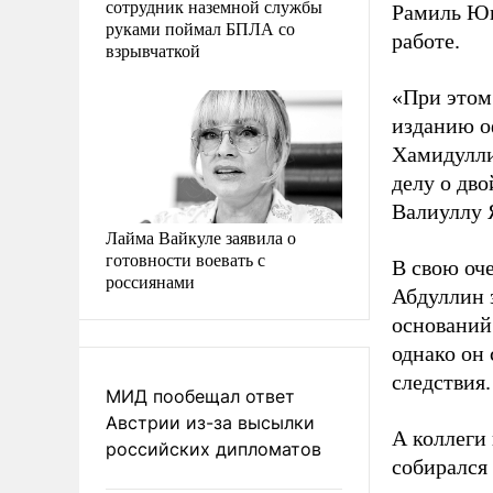
сотрудник наземной службы
Рамиль Юн
руками поймал БПЛА со
работе.
взрывчаткой
«При этом 
изданию о
Хамидулли
делу о дв
Валиуллу 
Лайма Вайкуле заявила о
готовности воевать с
В свою оч
россиянами
Абдуллин 
оснований.
однако он 
следствия.
МИД пообещал ответ
Австрии из-за высылки
А коллеги 
российских дипломатов
собирался