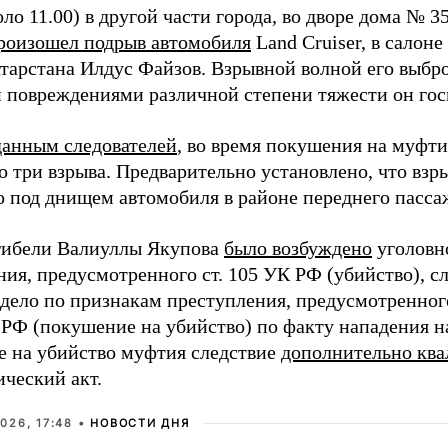
ло 11.00) в другой части города, во дворе дома № 3
роизошел подрыв автомобиля
Land Cruiser, в салоне
тарстана Илдус Файзов. Взрывной волной его выбр
 повреждениями различной степени тяжести он гос
данным следователей
, во время покушения на муфти
о три взрыва. Предварительно установлено, что взр
о под днищем автомобиля в районе переднего пасса
гибели Валиуллы Якупова
было возбуждено
уголовн
ия, предусмотренного ст. 105 УК РФ (убийство), с
дело по признакам преступления, предусмотренного ч.
К РФ (покушение на убийство) по факту нападения н
 на убийство муфтия следствие
дополнительно кв
ический акт.
026, 17:48 •
НОВОСТИ ДНЯ