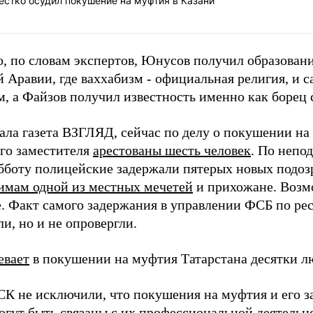
естко осудил покушение на муфтия в Казани
о, по словам экспертов, Юнусов получил образовани
й Аравии, где ваххабизм - официальная религия, и 
м, а Файзов получил известность именно как борец 
ала газета ВЗГЛЯД, сейчас по делу о покушении на
его заместителя
арестованы шесть человек
. По непо
убботу полицейские задержали пятерых новых подоз
имам одной из местных мечетей
и прихожане. Возм
. Факт самого задержания в управлении ФСБ по ре
и, но и не опровергли.
евает
в покушении на муфтия Татарстана десятки л
 СК не исключили, что покушения на муфтия и его 
огут быть связаны
с их профессиональной деятельно