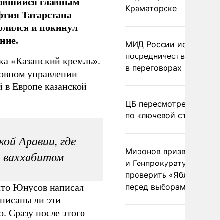
тавшийся главным
Краматорске
фтия Татарстана
волился и покинул
ние.
МИД России исключил
посредничество Герма
ка «Казанский кремль».
в переговорах по Украи
ховном управлении
 в Европе казанской
ЦБ пересмотрел прогно
по ключевой ставке
кой Аравии, где
Миронов призвал Миню
л ваххабитом
и Генпрокуратуру
проверить «Яблоко»
 что Юнусов написал
перед выборами
дписаны ли эти
. Сразу после этого