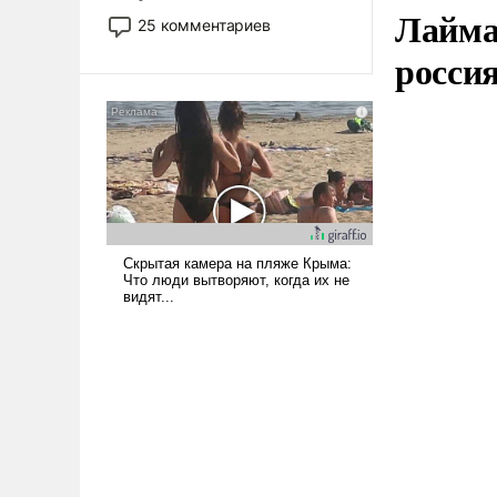
Лайма 
то это уже стараются не
25 комментариев
использовать – так же, как
росси
«бабка», «дед», – хотя бы в
образованной среде, потому
что оно уже несет негативные
коннотации.