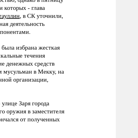
 которых - глава
тауллин
, в СК уточнили,
ная деятельность
ппонентами.
 была избрана жесткая
кальные течения
ние денежных средств
 мусульман в Мекку, на
нной организации,
 улице Заря города
го оружия в заместителя
ончался от полученных