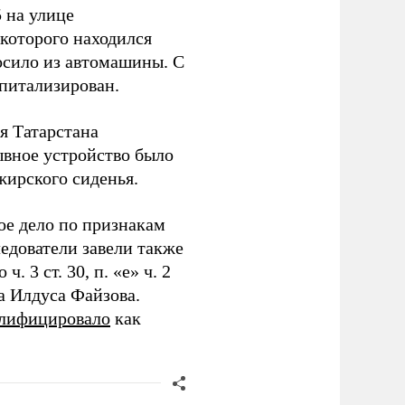
5 на улице
 которого находился
осило из автомашины. С
питализирован.
я Татарстана
ывное устройство было
жирского сиденья.
ое дело по признакам
ледователи завели также
 3 ст. 30, п. «е» ч. 2
а Илдуса Файзова.
алифицировало
как