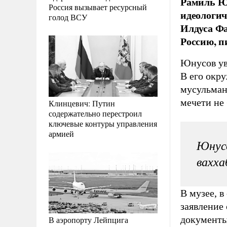
Рамиль Ю
Россия вызывает ресурсный
идеологи
голод ВСУ
Илдуса Фа
Россию, п
Юнусов ув
В его окр
мусульман
мечети не
Клинцевич: Путин
содержательно перестроил
ключевые контуры управления
армией
Юнусо
вахха
В музее, в
заявление
документы
В аэропорту Лейпцига