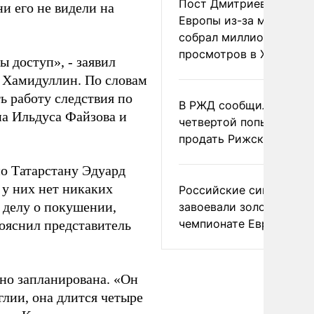
Пост Дмитриева о гибе
и его не видели на
Европы из-за мигранто
собрал миллион
просмотров в X
ы доступ», - заявил
 Хамидуллин. По словам
 работу следствия по
В РЖД сообщили о
а Ильдуса Файзова и
четвертой попытке
продать Рижский вокза
по Татарстану Эдуард
у них нет никаких
Российские синхронис
о делу о покушении,
завоевали золото на
чемпионате Европы
пояснил представитель
вно запланирована. «Он
лии, она длится четыре