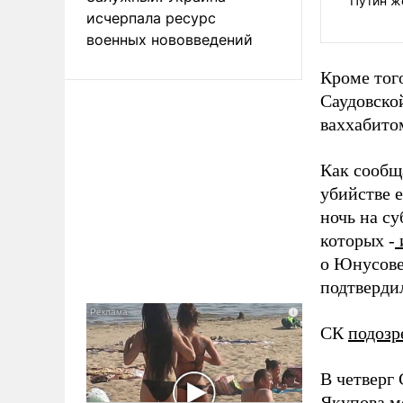
Путин ж
исчерпала ресурс
военных нововведений
Кроме тог
Саудовско
ваххабито
Как сообщ
убийстве 
ночь на с
которых -
о Юнусове
подтвердил
СК
подозр
В четверг
Якупова
м