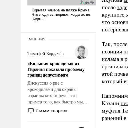
после
зад
крупного 
что основ
потерпевш
МНЕНИЯ
Так, посл
позиция п
Тимофей Бордачёв
ислама в р
«Большая крокодила» из
организац
Израиля показала проблему
этой почв
границ допустимого
который в
Дискуссия о рве с
крокодилами для охраны
Напомним, 
израильских тюрем – это
пример того, как быстро мы
Казани
не
двигаемся по пути
муфтия Та
7 комментариев
революционных изменений.
ранений в 
То, что несколько лет назад
было образом для