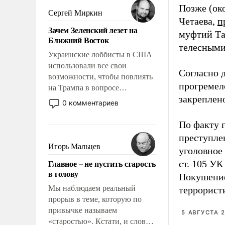
Позже (око
псевдонаучной фантастики,
Сергей Миркин
Четаева,
п
стало всерьез обсуждаемой
Зачем Зеленский лезет на
идеей.
муфтий Та
Ближний Восток
телесными
Украинские лоббисты в США
использовали все свои
Согласно
возможности, чтобы повлиять
прогремел
на Трампа в вопросе
закреплен
предоставления вооружений
0 комментариев
своим нанимателям. Вероятно,
кому-то из тех, кто
По факту 
консультирует Киев, пришла в
преступлен
голову мысль: хорошо бы
Игорь Мальцев
уголовное 
продемонстрировать, что
Главное – не пустить старость
ст. 105 У
Украина вступила в
в голову
Покушение
вооруженное противостояние
с Ираном.
Мы наблюдаем реальный
террорист
прорыв в теме, которую по
привычке называем
5 АВГУСТА 2
«старостью». Кстати, и слово-