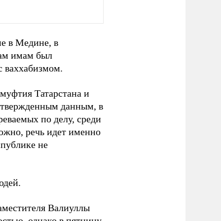
е в Медине, в
сам имам был
с ваххабизмом.
 муфтия Татарстана и
дтвержденным данным, в
реваемых по делу, среди
ожно, речь идет именно
спублике не
юдей.
заместителя Валиуллы
стью, однако в пятницу