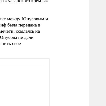
ора «Казанского кремля»
ликт между Юнусовым и
риф была передана в
мечети, ссылаясь на
Юнусова не дали
енить свое