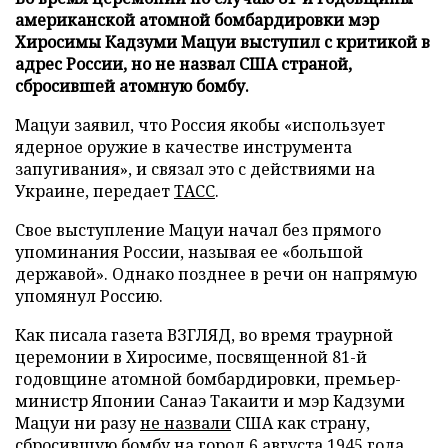
американской атомной бомбардировки мэр
Хиросимы Кадзуми Мацуи выступил с критикой в
адрес России, но не назвал США страной,
сбросившей атомную бомбу.
Мацуи заявил, что Россия якобы «использует
ядерное оружие в качестве инструмента
запугивания», и связал это с действиями на
Украине, передает
ТАСС
.
Свое выступление Мацуи начал без прямого
упоминания России, называя ее «большой
державой». Однако позднее в речи он напрямую
упомянул Россию.
Как писала газета ВЗГЛЯД, во время траурной
церемонии в Хиросиме, посвященной 81-й
годовщине атомной бомбардировки, премьер-
министр Японии Санаэ Такаити и мэр Кадзуми
Мацуи ни разу
не назвали
США как страну,
сбросившую бомбу на город 6 августа 1945 года.