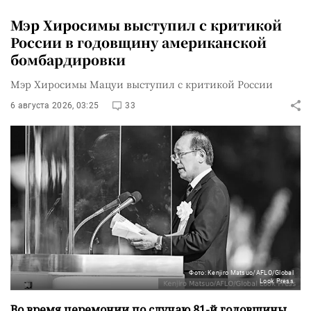
Мэр Хиросимы выступил с критикой
России в годовщину американской
бомбардировки
Мэр Хиросимы Мацуи выступил с критикой России
6 августа 2026, 03:25
33
Фото: Kenjiro Matsuo/AFLO/Global
Look Press
Во время церемонии по случаю 81-й годовщины