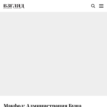
Макфол: Администрация Буша