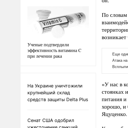
он.
По словам
взаимодей
территории
возникает 
Ученые подтвердили
эффективность витамина C
при лечении рака
«У нас в к
На Украине уничтожили
стоянках 
крупнейший склад
питания и 
средств защиты Delta Plus
хорошо, и 
Яцуценко.
Сенат США одобрил
ужесточение санкций