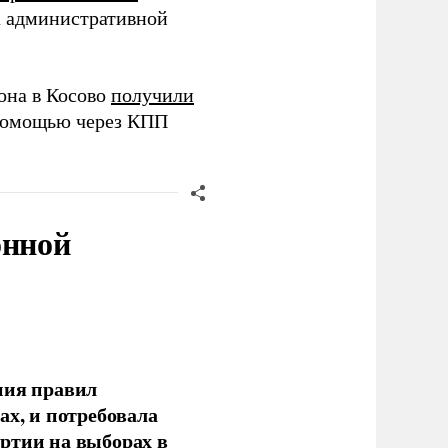
а административной
она в Косово
получили
 помощью через КПП
онной
ния правил
ах, и потребовала
ртии на выборах в