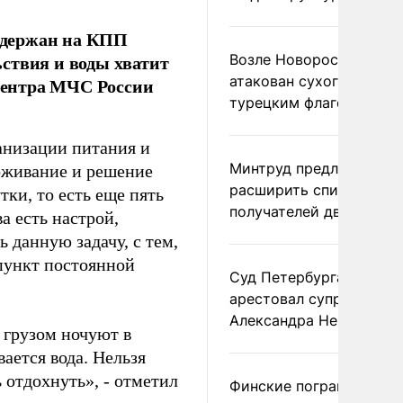
адержан на КПП
ствия и воды хватит
Возле Новороссийска
атакован сухогруз под
 центра МЧС России
турецким флагом
анизации питания и
Минтруд предложил
роживание и решение
расширить список
тки, то есть еще пять
получателей двух пенс
а есть настрой,
 данную задачу, с тем,
 пункт постоянной
Суд Петербурга заочно
арестовал супругу
Александра Невзорова
 грузом ночуют в
ается вода. Нельзя
 отдохнуть», - отметил
Финские пограничники