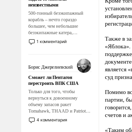
Кроме тог
адаптироваться.
неизвестными
установле
500-тонный безэкипажный
избиратель
корабль – нечто гораздо
регистрац
большее, чем небольшие
безэкипажные катера,
Также в з
применение которых уже
1 комментарий
стало обыденностью. Задача по
«Яблока».
созданию такого корабля очень
поддержке
сложна и амбициозна. Однако
документе
и ее реализация радикально
Борис Джерелиевский
является 
поднимет наши боевые
Сможет ли Пентагон
суд призн
возможности.
перестроить ВПК США
Помимо во
Только для того, чтобы
вернуться к довоенному
партии, б
объему запасов ракет
говорится,
Tomahawk, THAAD и Patriot
счетов и 
США потребуется более трех
4 комментария
лет. Даже небольшая война с
«Таким об
Ираном опустошила