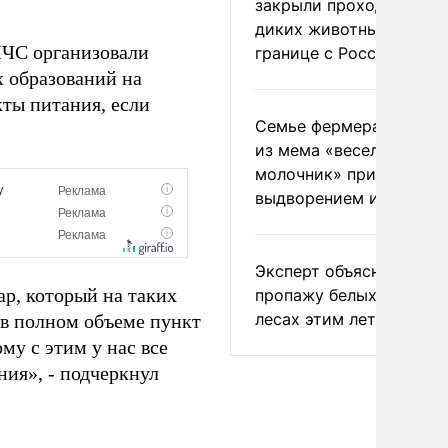
закрыли проходы для
диких животных на
МЧС организовали
границе с Россией
 образований на
кты питания, если
Семье фермера Уолкер
из мема «веселый
молочник» пригрозили
выдворением из Росси
Эксперт объяснил
ар, который на таких
пропажу белых грибов 
лесах этим летом
 в полном объеме пункт
му с этим у нас все
ния», - подчеркнул