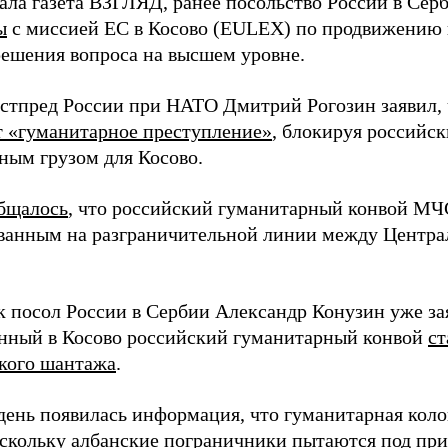
ала газета ВЗГЛЯД, ранее посольство России в Сер
ы
с миссией ЕС в Косово (EULEX) по продвижению
ешения вопроса на высшем уровне.
остпред России при НАТО Дмитрий Рогозин заявил, 
 «гуманитарное преступление»
, блокируя российск
ным грузом для Косово.
бщалось
, что российский гуманитарный конвой МЧ
ванным на разграничительной линии между Центра
к посол России в Сербии Александр Конузин уже зая
нный в Косово российский гуманитарный конвой
ст
кого шантажа
.
 день появилась информация, что гуманитарная кол
оскольку албанские пограничники пытаются
под пр