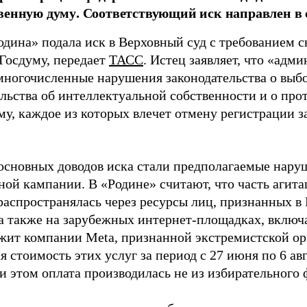
венную думу. Соответствующий иск направлен в с
одина» подала иск в Верховный суд с требованием с
 Госдуму, передает
ТАСС
. Истец заявляет, что «адм
многочисленные нарушения законодательства о выбор
ельства об интеллектуальной собственности и о про
му, каждое из которых влечет отмену регистрации 
основных доводов иска стали предполагаемые нару
ной кампании. В «Родине» считают, что часть агит
распространялась через ресурсы лиц, признанных 
 а также на зарубежных интернет-площадках, включа
жит компании Meta, признанной экстремистской ор
 стоимость этих услуг за период с 27 июня по 6 ав
и этом оплата производилась не из избирательного 