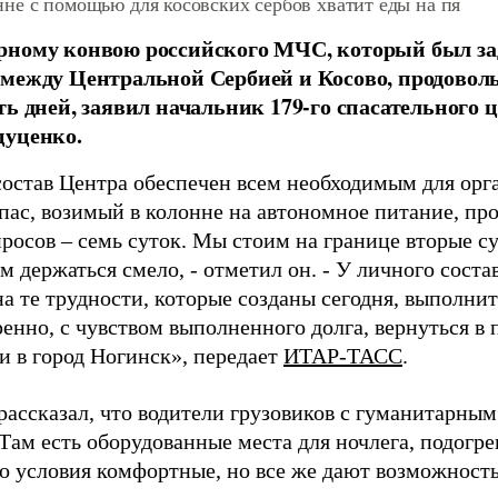
не с помощью для косовских сербов хватит еды на пя
рному конвою российского МЧС, который был з
между Центральной Сербией и Косово, продоволь
ть дней, заявил начальник 179-го спасательного
цуценко.
остав Центра обеспечен всем необходимым для орг
апас, возимый в колонне на автономное питание, п
росов – семь суток. Мы стоим на границе вторые су
 держаться смело, - отметил он. - У личного состав
а те трудности, которые созданы сегодня, выполнить
енно, с чувством выполненного долга, вернуться в
и в город Ногинск», передает
ИТАР-ТАСС
.
рассказал, что водители грузовиков с гуманитарным
Там есть оборудованные места для ночлега, подогрев
то условия комфортные, но все же дают возможность