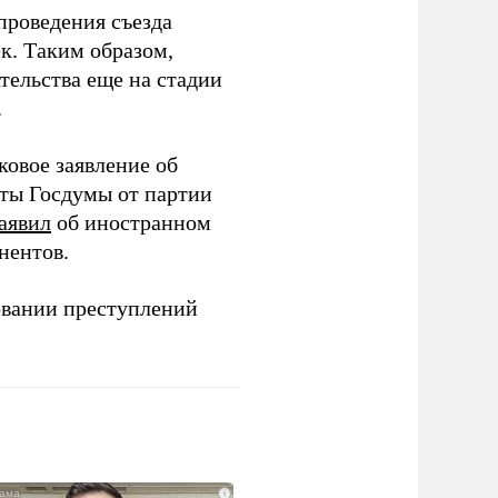
проведения съезда
ек. Таким образом,
тельства еще на стадии
.
ковое заявление об
аты Госдумы от партии
аявил
об иностранном
нентов.
овании преступлений
i