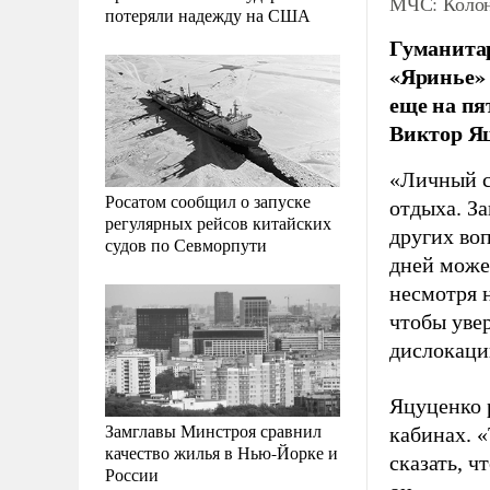
МЧС: Колон
потеряли надежду на США
Гуманита
«Яринье» 
еще на пя
Виктор Я
«Личный с
Росатом сообщил о запуске
отдыха. З
регулярных рейсов китайских
других воп
судов по Севморпути
дней можем
несмотря н
чтобы увер
дислокаци
Яцуценко 
Замглавы Минстроя сравнил
кабинах. «
качество жилья в Нью-Йорке и
сказать, ч
России