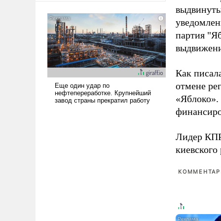
американские арсеналы.
выдвинуты
Сложившаяся ситуация
уведомлени
означает многолетний период
партия "Я
уязвимости США, например,
выдвижения
перед Китаем.
Как писал
отмене ре
«Яблоко».
финансиро
Лидер КП
киевского
КОММЕНТАРИ