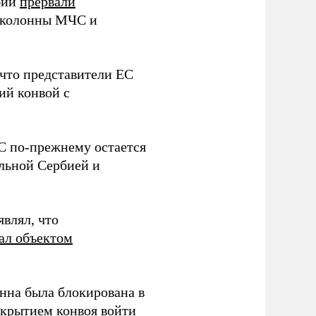
бии
прервали
 колонны МЧС и
что представители ЕС
ий конвой с
С по-прежнему остается
льной Сербией и
влял, что
ал объектом
онна была блокирована в
икрытием конвоя
войти