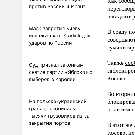
Как сообщ
против России и Ирана
переговор
ожидают р
Маск запретил Киеву
В среду п
использовать Starlink для
совершают
ударов по России
гуманитар
Также
соо
Суд признал законным
заблокиро
снятие партии «Яблоко» с
Косово.
выборов в Карелии
Во вторни
На польско-украинской
блокирова
границе скопились
политичес
тысячи грузовиков из-за
закрытия портов
В этот же
Косово, п