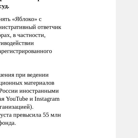
уд.
нять «Яблоко» с
инистративный ответчик
ах, в частности,
тиводействии
зарегистрированного
шения при ведении
ационных материалов
в России иностранными
я YouTube и Instagram
ганизацией).
густа превысила 55 млн
фонда.