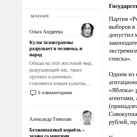
Государст
МНЕНИЯ
Партия «Р
выборов в
Ольга Андреева
допустил 
Культ психотравмы
законодат
разрушает и человека, и
экстремиз
народ
списка».
Обиды на этот жестокий мир,
разрушающий нас, таких
Одним из 
хрупких и ранимых,
агитацион
становятся новым культом,
«Яблока» 
постепенно вытесняя и
5 комментариев
отменяя традиционное
агентами,
требование к человеку – быть
(принадле
мужественным и твердым под
Совокупная
ударами судьбы, брать на себя
Александр Тимохин
рублей, пр
ответственность, помогать
Безэкипажный корабль –
слабым, идти вперед и
задача со многими