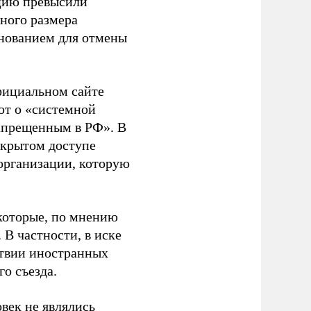
ацию превысили
ного размера
основанием для отмены
фициальном сайте
ют о «системной
апрещенным в РФ». В
ткрытом доступе
организации, которую
которые, по мнению
В частности, в иске
тствии иностранных
о съезда.
век не являлись