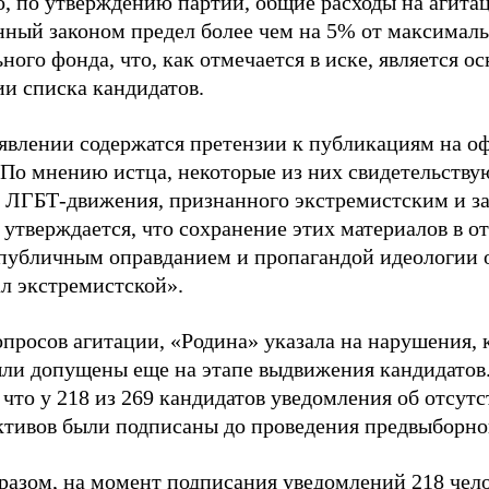
о, по утверждению партии, общие расходы на агит
нный законом предел более чем на 5% от максималь
ного фонда, что, как отмечается в иске, является 
ии списка кандидатов.
аявлении содержатся претензии к публикациям на о
 По мнению истца, некоторые из них свидетельству
 ЛГБТ-движения, признанного экстремистским и з
 утверждается, что сохранение этих материалов в о
«публичным оправданием и пропагандой идеологии 
ал экстремистской».
просов агитации, «Родина» указала на нарушения, 
ыли допущены еще на этапе выдвижения кандидатов. 
 что у 218 из 269 кандидатов уведомления об отсу
активов были подписаны до проведения предвыборног
разом, на момент подписания уведомлений 218 чело