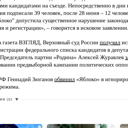
ми кандидатами на съезде. Непосредственно в дни 
я подписали 39 человек, после 28 июня – 12 челов
блоко" допустила существенное нарушение законода
 и регистрации», – говорится в исковом заявлении
а газета ВЗГЛЯД, Верховный суд России
получил
ис
гистрации федерального списка кандидатов в депут
 Председатель партии «Родина» Алексей Журавлев
з
вании предвыборной кампании политических оппо
РФ Геннадий Зюганов
обвинил
«Яблоко» в игнорир
 режима.
И (0)
▼
i
i