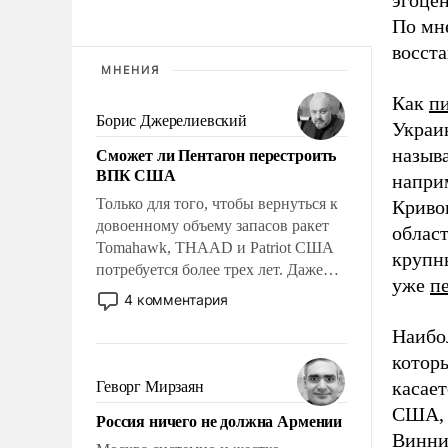
По мн
восст
МНЕНИЯ
Как
п
Борис Джерелиевский
Украин
Сможет ли Пентагон перестроить
назыв
ВПК США
наприм
Только для того, чтобы вернуться к
Кривог
довоенному объему запасов ракет
област
Tomahawk, THAAD и Patriot США
крупн
потребуется более трех лет. Даже
уже
п
небольшая война с Ираном
4 комментария
опустошила американские
Наибо
арсеналы. Сложившаяся ситуация
означает многолетний период
которы
уязвимости США, например, перед
касает
Геворг Мирзаян
Китаем.
США, 
Россия ничего не должна Армении
Винни