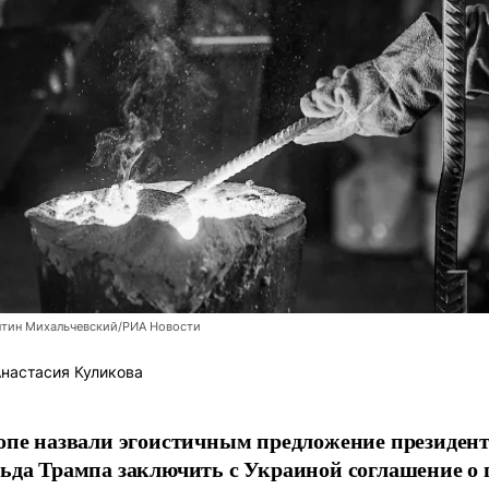
нтин Михальчевский/РИА Новости
настасия Куликова
опе назвали эгоистичным предложение президе
ьда Трампа заключить с Украиной соглашение о 