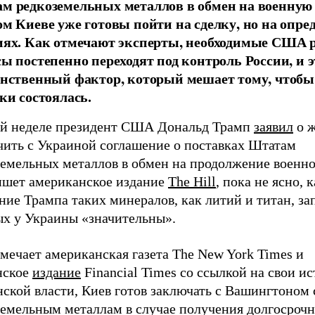
м редкоземельных металлов в обмен на военную
ом Киеве уже готовы пойти на сделку, но на опр
иях. Как отмечают эксперты, необходимые США 
сы постепенно переходят под контроль России, и э
инственный фактор, который мешает тому, чтобы
ки состоялась.
ой неделе президент США Дональд Трамп
заявил
о 
чить с Украиной соглашение о поставках Штатам
земельных металлов в обмен на продолжение военн
ишет американское издание
The Hill
, пока не ясно, 
ние Трампа таких минералов, как литий и титан, за
ых у Украины «значительны».
мечает американская газета The New York Times и
нское
издание
Financial Times со ссылкой на свои и
ской власти, Киев готов заключать с Вашингтоном 
земельным металлам в случае получения долгосроч