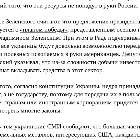
ий того, что эти ресурсы не попадут в руки России.
се Зеленского считают, что предложение президен
уется с
«планом победы»
, представленным осенью 
Владимиром Зеленским. При этом в Раде подчеркива
е все украинцы будут довольны возможностью перед
и полезных ископаемых в руки американцев. Депут
ский указывал, что из-за сложности добычи инвест
шат вкладывать средства в этот сектор.
того, согласно конституции Украины, недра принад
, а не государству, поэтому для передачи их в польз
м странам или иностранным корпорациям придется
мотреть многие законы.
 тем украинские СМИ
сообщают
, что большая част
земельных металлов, интересующих США, находитс