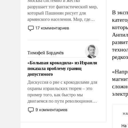
Москва системно и жестко
разрушает тот фантастический мир,
В эксп
который Пашинян рисует для
катег
армянского населения. Мир, где
политические прожекты будут
которы
17 комментариев
безусловно оплачиваться за счет
Анпил
российских налогоплательщиков и
разви
где Еревану за свои поступки не
технол
нужно отвечать.
Тимофей Бордачёв
редко
«Большая крокодила» из Израиля
показала проблему границ
«Напри
допустимого
магнит
Дискуссия о рве с крокодилами для
сложн
охраны израильских тюрем – это
электр
пример того, как быстро мы
двигаемся по пути революционных
изменений. То, что несколько лет
9 комментариев
назад было образом для
НА
псевдонаучной фантастики, стало
На
всерьез обсуждаемой идеей.