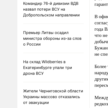
Командир 76-й дивизии ВДВ
гарант
назвал потери ВСУ на
Добропольском направлении
В офи
соглас
года 
Премьер Литвы осадил
что н
министра обороны из-за слов
добыч
о России
Бужан
не спе
На склад Wildberries в
Более 
Екатеринбурге упали три
народу
дрона ВСУ
други
перес
Жители Черниговской области
Украины массово отказались
Между
от эвакуации
редко