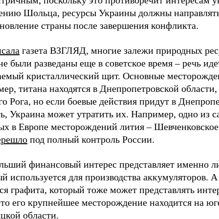
ению Шольца, ресурсы Украины должны направлять
ановление страны после завершения конфликта.
исала
газета ВЗГЛЯД, многие залежи природных рес
е были разведаны еще в советское время – речь иде
аемый кристаллический щит. Основные месторожде
ер, титана находятся в Днепропетровской области,
о Рога, но если боевые действия придут в Днепроп
ь, Украина может утратить их. Например, одно из 
ых в Европе месторождений лития – Шевченковское
ерешло
под полный контроль России.
льший финансовый интерес представляет именно л
й используется для производства аккумуляторов. А 
ся графита, который тоже может представлять инте
то его крупнейшее месторождение находится на юг
цкой области.