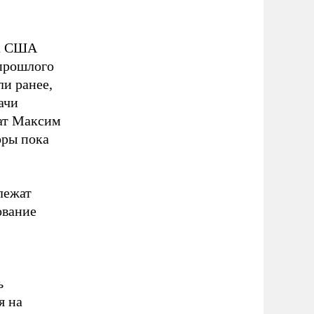
та США
прошлого
ли ранее,
ачи
ат Максим
оры пока
лежат
ование
ь
я на