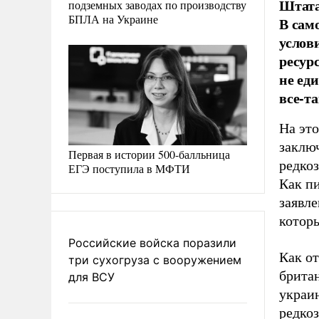
Штата
подземных заводах по производству
БПЛА на Украине
В сам
услов
ресур
не ед
все-та
На эт
заклю
Первая в истории 500-балльница
редко
ЕГЭ поступила в МФТИ
Как п
заявле
котор
Российские войска поразили
Как от
три сухогруза с вооружением
брита
для ВСУ
украин
редко