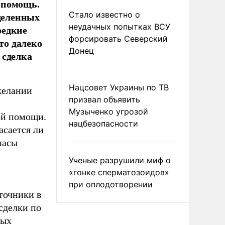
 помощь.
еделенных
Стало известно о
неудачных попытках ВСУ
редкие
форсировать Северский
то далеко
Донец
 сделка
Нацсовет Украины по ТВ
желании
призвал объявить
Музыченко угрозой
ой помощи.
нацбезопасности
касается ли
пасы
Ученые разрушили миф о
«гонке сперматозоидов»
при оплодотворении
сточники в
сделки по
ных