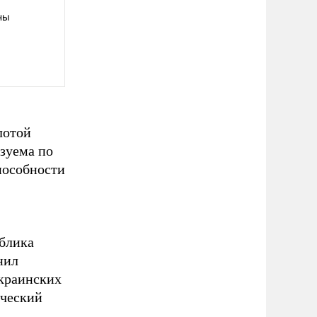
ны
лотой
изуема по
пособности
ублика
нил
украинских
ический