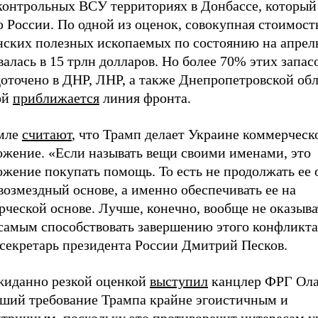
контрольных ВСУ территориях в Донбассе, который 
 России. По одной из оценок, совокупная стоимост
нских полезных ископаемых по состоянию на апрель
алась в 15 трлн долларов. Но более 70% этих запас
оточено в ДНР, ЛНР, а также Днепропетровской обл
ой
приближается
линия фронта.
мле
считают
, что Трамп делает Украине коммерческ
ожение. «Если называть вещи своими именами, это
жение покупать помощь. То есть не продолжать ее 
возмездный основе, а именно обеспечивать ее на
рческой основе. Лучше, конечно, вообще не оказыв
самым способствовать завершению этого конфликта»
-секретарь президента России Дмитрий Песков.
жиданно резкой оценкой
выступил
канцлер ФРГ Ол
вший требование Трампа крайне эгоистичным и
нтричным, поскольку это противоречит интересам у