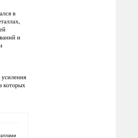
ался в
таллах,
ей
ваний и
и
я усиления
з которых
таллами