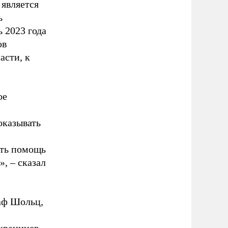
является
ь
 2023 года
ов
асти, к
ое
оказывать
ать помощь
, – сказал
аф Шольц,
краинцев.