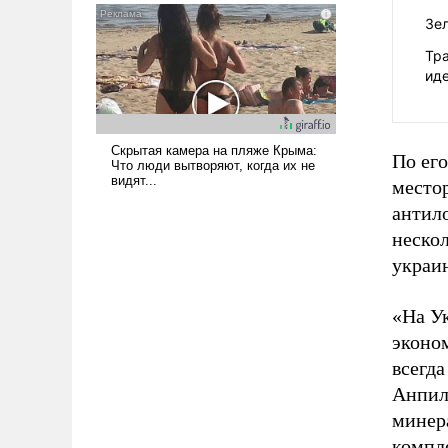
Зе
Тр
ид
По его
местор
антило
неско
украи
«На У
эконо
всегда
Анпил
минер
компл