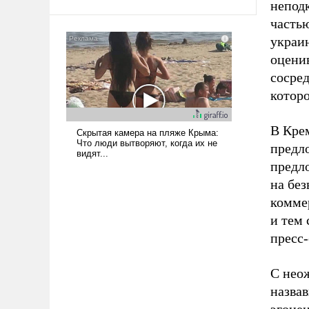
непод
частью
украи
оценив
сосред
котор
В Кре
предл
предло
на без
комме
и тем 
пресс
С нео
назва
эгоце