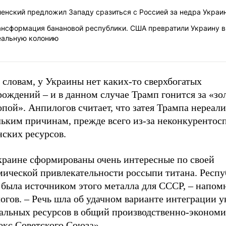
ленский предложил Западу сразиться с Россией за недра Украи
ансформация банановой республики. США превратили Украину в
еальную колонию
 словам, у Украины нет каких-то сверхбогатых
ождений – и в данном случае Трамп гонится за «зо
пой». Анпилогов считает, что затея Трампа нереал
льким причинам, прежде всего из-за неконкурентос
нских ресурсов.
краине сформированы очень интересные по своей
мической привлекательности россыпи титана. Респ
 была источником этого металла для СССР, – напом
огов. – Речь шла об удачном варианте интеграции 
альных ресурсов в общий производственно-эконом
екс Советского Союза».