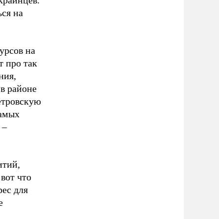
ся на
урсов на
т про так
ния,
 в районе
етровскую
самых
 –
итий,
вот что
рес для
е