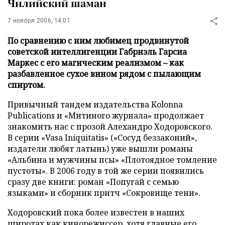
Чилийский шаман
7 ноября 2006, 14:01
По сравнению с ним любимец продвинутой
советской интеллигенции Габриэль Гарсиа
Маркес с его магическим реализмом – как
разбавленное сухое вином рядом с пылающим
спиртом.
Привычный тандем издательства Kolonna
Publications и «Митиного журнала» продолжает
знакомить нас с прозой Алехандро Ходоровского.
В серии «Vasa Iniquitatis» («Сосуд беззаконий»,
издатели любят латынь) уже вышли романы
«Альбина и мужчины псы» «Плотоядное томление
пустоты». В 2006 году в той же серии появились
сразу две книги: роман «Попугай с семью
языками» и сборник притч «Сокровище тени».
Ходоровский пока более известен в наших
широтах как кинорежиссер, хотя главные его