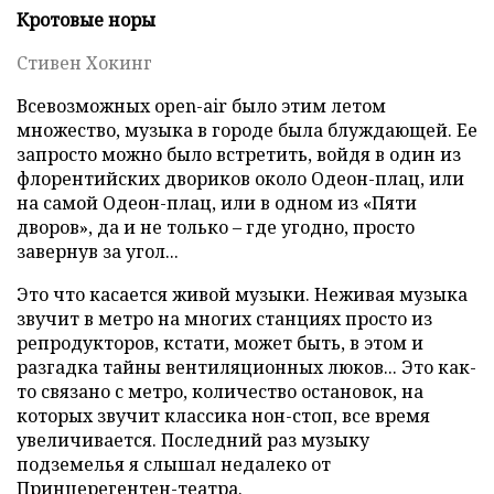
Кротовые норы
Стивен Хокинг
Всевозможных оpen-air было этим летом
множество, музыка в городе была блуждающей. Ее
запросто можно было встретить, войдя в один из
флорентийских двориков около Одеон-плац, или
на самой Одеон-плац, или в одном из «Пяти
дворов», да и не только – где угодно, просто
завернув за угол...
Это что касается живой музыки. Неживая музыка
звучит в метро на многих станциях просто из
репродукторов, кстати, может быть, в этом и
разгадка тайны вентиляционных люков... Это как-
то связано с метро, количество остановок, на
которых звучит классика нон-стоп, все время
увеличивается. Последний раз музыку
подземелья я слышал недалеко от
Принцерегентен-театра.