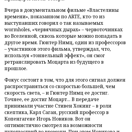
Вчера в документальном фильме «Властелины
времени», показанном по ARTE, кто-то из
выступавших говорил о так называемых
wormholes, «червячных дырах» – червоточинках
во Вселенной, сквозь которые можно попадать в
другое время. Гюнтер Нимц, один из профессоров
– участников этого фильма, утверждал, что,
используя «тоннельный эффект», он смог
ретранслировать Моцарта из будущего в
прошлое.
Фокус состоит в том, что для этого сигнал должен
распространяться со скоростью большей, чем
скорость света, – и Гюнтер Нимц ее достиг.
Точнее, ее достиг Моцарт... В передаче
принимали участие Стивен Хокинг – в роли
скептика, Карл Саган, русский профессор в
Копенгагене Игорь Новиков. Вот он
оптимистично смотрел на возможности
путешествий во времени. При этом Новикова и