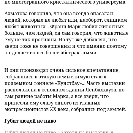
но многогранного кристаллического универсума.
Ахматова говорила, что она всегда опасалась
людей, которые не любят или, наоборот, слишком
любят животных... Франц Марк любил животных
больше, чем людей, он сам говорил, что животные
ему не так противны. Но тут же добавлял, что
звери тоже не совершенны и что именно поэтому
он делает их все более абстрактными...
И они производят очень сильное впечатление,
собравшись в этакую немыслимую стаю в
подземном тоннеле «Кунстбау»... Часть выставки
расположена в основном здании Ленбаххауза, но
там ранние работы Марка, а все звери, что
принесли ему славу одного из главных
экспрессионистов ХХ века, собрались под землей.
Губит людей не пиво
Губит людей не пиво... Заходя на выставку, я