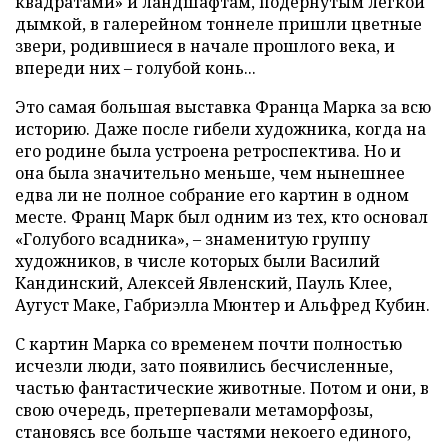
квадратами» и ландшафтам, подернутым легкой
дымкой, в галерейном тоннеле пришли цветные
звери, родившиеся в начале прошлого века, и
впереди них – голубой конь...
Это самая большая выставка Франца Марка за всю
историю. Даже после гибели художника, когда на
его родине была устроена ретроспектива. Но и
она была значительно меньше, чем нынешнее
едва ли не полное собрание его картин в одном
месте. Франц Марк был одним из тех, кто основал
«Голубого всадника», – знаменитую группу
художников, в числе которых были Василий
Кандинский, Алексей Явленский, Пауль Клее,
Аугуст Маке, Габриэлла Мюнтер и Альфред Кубин.
С картин Марка со временем почти полностью
исчезли люди, зато появились бесчисленные,
частью фантастические животные. Потом и они, в
свою очередь, претерпевали метаморфозы,
становясь все больше частями некоего единого,