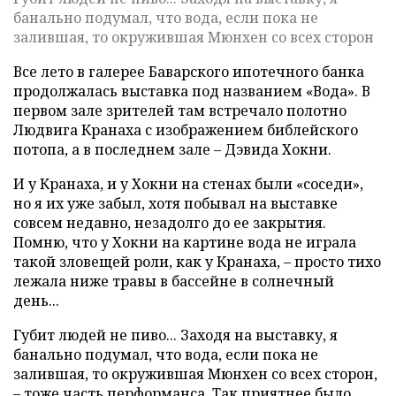
банально подумал, что вода, если пока не
залившая, то окружившая Мюнхен со всех сторон
Все лето в галерее Баварского ипотечного банка
продолжалась выставка под названием «Вода». В
первом зале зрителей там встречало полотно
Людвига Кранаха с изображением библейского
потопа, а в последнем зале – Дэвида Хокни.
И у Кранаха, и у Хокни на стенах были «соседи»,
но я их уже забыл, хотя побывал на выставке
совсем недавно, незадолго до ее закрытия.
Помню, что у Хокни на картине вода не играла
такой зловещей роли, как у Кранаха, – просто тихо
лежала ниже травы в бассейне в солнечный
день...
Губит людей не пиво... Заходя на выставку, я
банально подумал, что вода, если пока не
залившая, то окружившая Мюнхен со всех сторон,
– тоже часть перформанса. Так приятнее было