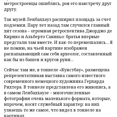
метростроевцы ошиблись, роя его навстречу друг
другу.
Так музей Ленбаххауз расширил площадь за счет
подземки. Пару лет назад там случился главный
хит сезона – огромная ретроспектива Джорджо де
Кирико и Альберто Савиньо: братья впервые
предстали там вместе. И как-то перемешались... Я
не помню, на чьей картине изображен
раскапывающий сам себя археолог, составленный
как бы из башен и кругов руин...
Сейчас там же, в тоннеле «Кунстбау», размещена
репрезентативная выставка самого известного
современного немецкого художника Герхарда
Рихтера. В тоннеле представлена его живопись, а
в самом Ленбаххаузе – многочисленные
фотографии очень маленького формата, которые,
впрочем, носят служебный характер: на них
узнаешь то же самое, что видел в тоннеле на
картинах.