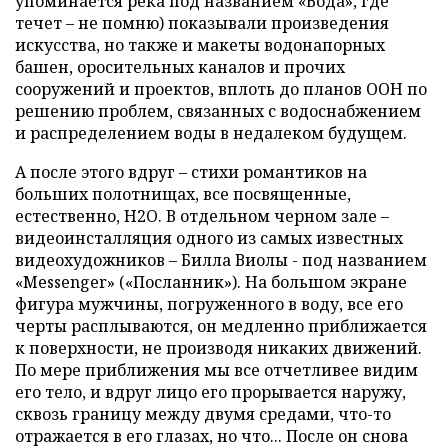
упоминается река под названием «Вода», где
течет – не помню) показывали произведения
искусства, но также и макеты водонапорных
башен, оросительных каналов и прочих
сооружений и проектов, вплоть до планов ООН по
решению проблем, связанных с водоснабжением
и распределением воды в недалеком будущем.
А после этого вдруг – стихи романтиков на
больших полотнищах, все посвященные,
естественно, H2O. В отдельном черном зале –
видеоинсталляция одного из самых известных
видеохудожников – Билла Виолы - под названием
«Messenger» («Посланник»). На большом экране
фигура мужчины, погруженного в воду, все его
черты расплываются, он медленно приближается
к поверхности, не производя никаких движений.
По мере приближения мы все отчетливее видим
его тело, и вдруг лицо его прорывается наружу,
сквозь границу между двумя средами, что-то
отражается в его глазах, но что... После он снова