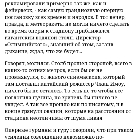
рекламировали примерно так же, как и
фейерверк, - как самую грандиозную оперную
постановку всех времен и народов. В тот вечер,
правда, и метеоракеты не могли ничего сделать:
во время оперы к стадиону приближался
гигантский водяной столп. Директор
«Олимпийского», знавший об этом, затаив
дыхание, ждал, что же будет...
Говорят, молился. Столб прошел стороной, всего в
каких-то сотнях метров, если бы он не
промахнулся, от живого синемаскопа, который
там поставил китайский режиссер Чжан Имоу,
ничего бы не осталось. То есть не то чтобы все
поглотила пучина, но зритель бы ничего не
увидел. А так все прошло как по писаному, и в
конце грянули овации, которые на расстоянии от
стадиона неотличимы от шума ливня.
Оперные гурманы и гуру говорили, что при таком
усилении совершенно невозможно по-