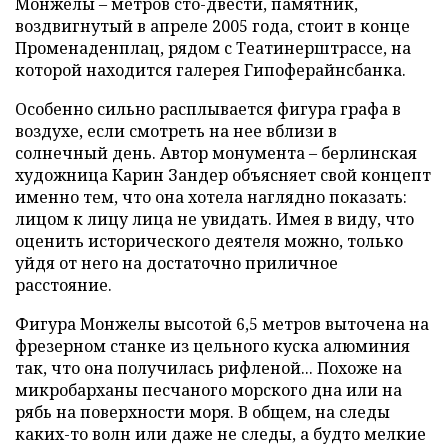
Монжелы – метров сто-двести, памятник,
воздвигнутый в апреле 2005 года, стоит в конце
Променаденплац, рядом с Театинерштрассе, на
которой находится галерея Гипоферайнсбанка.
Особенно сильно расплывается фигура графа в
воздухе, если смотреть на нее вблизи в
солнечный день. Автор монумента – берлинская
художница Карин Зандер объясняет свой концепт
именно тем, что она хотела наглядно показать:
лицом к лицу лица не увидать. Имея в виду, что
оценить исторического деятеля можно, только
уйдя от него на достаточно приличное
расстояние.
Фигура Монжелы высотой 6,5 метров выточена на
фрезерном станке из цельного куска алюминия
так, что она получилась рифленой... Похоже на
микробарханы песчаного морского дна или на
рябь на поверхности моря. В общем, на следы
каких-то волн или даже не следы, а будто мелкие