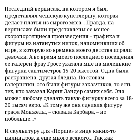
Последний вернисаж, на котором я был,
представлял чешскую кунстлершу, которая
делает платья из сырого мяса... Правда, на
вернисаже были представлены ее менее
скоропортящиеся произведения – графика и
фигуры из натянутых ниток, напомнивших об
игре, в которую во времена моего детства играли
девочки. А во время моего последнего посещения
ее галереи фрау Гросс указала мне на маленькие
фигурки сантиметров 15-20 высотой. Одна была
раскрашена, другая бледна. По словам
галеристки, это были фигуры заказчиков, то есть
тех, кто заказал Карин Зандер самих себя. Она
может любому сделать такую фигурку всего за 18-
20 тысяч евро. «К тому же она сделала фигуру
графа Монжелы, – сказала Барбара, – но
побольше...»
И скульптуру для «Порше» в виде каких-то
цилиндров, и еще много всякого... Так как