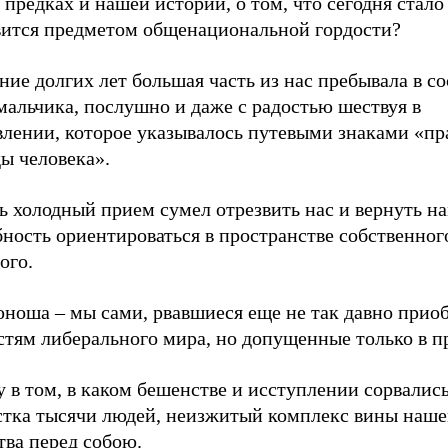
предках и нашей истории, о том, что сегодня стало
вится предметом общенациональной гордости?
ние долгих лет большая часть из нас пребывала в с
мальчика, послушно и даже с радостью шествуя в
влении, которое указывалось путевыми знаками «пр
ы человека».
ь холодный прием сумел отрезвить нас и вернуть н
ность ориентироваться в пространстве собственног
ого.
юноша – мы сами, рвавшиеся еще не так давно прио
стям либерального мира, но допущенные только в 
 в том, в каком бешенстве и исступлении сорвались
стка тысячи людей, неизжитый комплекс вины наше
тва перед собою.