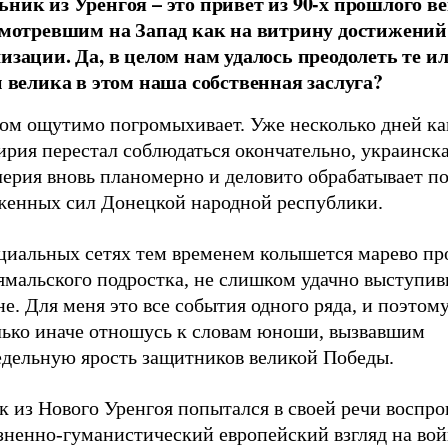
ник из Уренгоя – это привет из 90-х прошлого ве
смотревшим на Запад как на витрину достижений
изации. Да, в целом нам удалось преодолеть те и
и велика в этом наша собственная заслуга?
ном ощутимо погромыхивает. Уже несколько дней к
ирия перестал соблюдаться окончательно, украинск
лерия вновь планомерно и деловито обрабатывает п
женных сил Донецкой народной республики.
оциальных сетях тем временем колышется марево пр
ямальского подростка, не слишком удачно выступив
е. Для меня это все события одного ряда, и поэтому
лько иначе отношусь к словам юноши, вызвавшим
едельную ярость защитников великой Победы.
 из Нового Уренгоя попытался в своей речи воспро
зненно-гуманистический европейский взгляд на вой