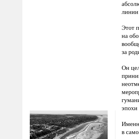
абсолю
линии
Этот п
на обо
вообще
за род
Он цел
приним
неотм
меропр
гуман
эпохи
Именно
в само