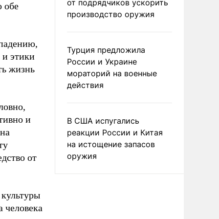
от подрядчиков ускорить
о обе
производство оружия
ападению,
Турция предложила
 и этики
России и Украине
ть жизнь
мораторий на военные
действия
ловно,
тивно и
В США испугались
 на
реакции России и Китая
ту
на истощение запасов
оружия
дство от
 культуры
а человека