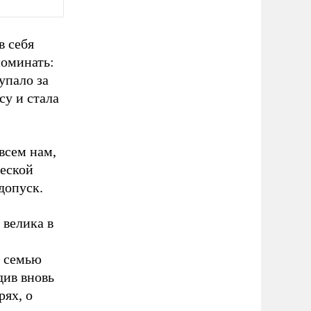
в себя
поминать:
упало за
су и стала
всем нам,
ческой
допуск.
 велика в
в семью
див вновь
рях, о