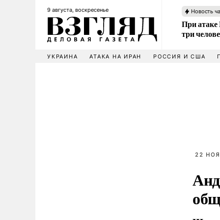
9 августа, воскресенье
Новость ч
При атаке
три челов
УКРАИНА
АТАКА НА ИРАН
РОССИЯ И США
22 НОЯ
Анд
общ