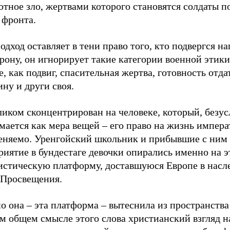
тное зло, жертвами которого становятся солдаты п
 фронта.
одход оставляет в тени право того, кто подвергся н
рону, он игнорирует такие категории военной этики
, как подвиг, спасительная жертва, готовность отда
ину и други своя.
иком сконцентрирован на человеке, который, безус
ается как мера вещей – его право на жизнь импера
еняемо. Уренгойский школьник и прибывшие с ним
иятие в бундестаге девочки опирались именно на э
истическую платформу, доставшуюся Европе в насле
 Просвещения.
 она – эта платформа – вытеснила из пространства
м общем смысле этого слова христианский взгляд н