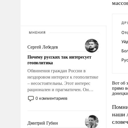
массов
ДР
От
МНЕНИЯ
Уйд
Сергей Лебедев
Бо
Почему русских так интересует
Ру
геополитика
Обвинения граждан России в
нездоровом интересе к геополитике
Вот об 
– несостоятельны. Этот интерес
прямо в
рационален и прагматичен. Он
донецки
обусловлен тысячелетним опытом
0 комментариев
выживания в крайне непростых
Помни
условиях и фундаментальным
наши 
знанием, что мировая политика
имеет свойство заявляться на порог
словеч
Дмитрий Губин
нашего дома.