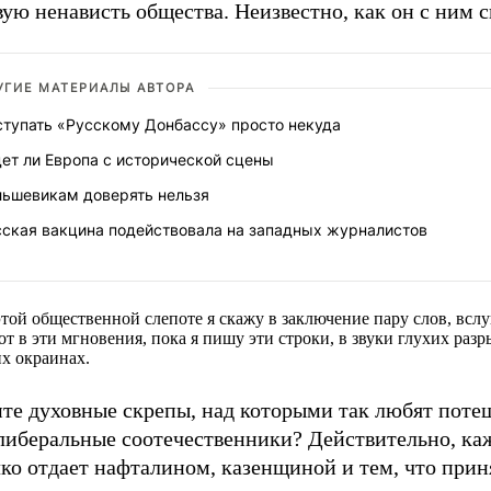
ую ненависть общества. Неизвестно, как он с ним с
УГИЕ МАТЕРИАЛЫ АВТОРА
ступать «Русскому Донбассу» просто некуда
ет ли Европа с исторической сцены
льшевикам доверять нельзя
сская вакцина подействовала на западных журналистов
этой общественной слепоте я скажу в заключение пару слов, всл
от в эти мгновения, пока я пишу эти строки, в звуки глухих разр
х окраинах.
те духовные скрепы, над которыми так любят поте
либеральные соотечественники? Действительно, каж
ко отдает нафталином, казенщиной и тем, что прин