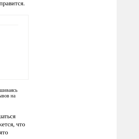
правится.
ушиваясь
ывов на
шаться
ется, что
ято