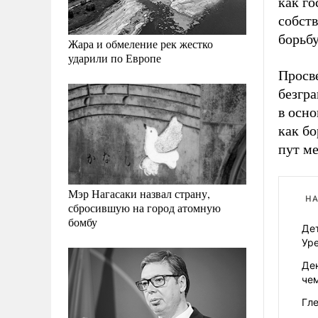
как го
собств
борьбу
Жара и обмеление рек жестко
ударили по Европе
Просв
безгра
в осн
как бо
пут м
Мэр Нагасаки назвал страну,
НА
сбросившую на город атомную
бомбу
Дет
Ур
Ден
че
Гл