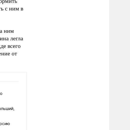
формить
ь с ним в
за ним
ина легла
де всего
ение от
го
ольший,
ерсию