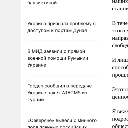
наших 
баллистикой
стано
В тече
Украина признала проблему с
этого 
доступом к портам Дуная
напра
свобод
В МИД заявили о прямой
военной помощи Румынии
И лиш
Украине
способ
прошл
Госдеп сообщил о передаче
Этот 
Украине ракет ATACMS из
ценно
Турции
Я вижу
подро
«Северяне» вывели с минного
общес
поля пленных российских