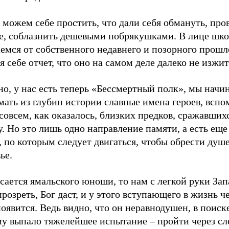
можем себе простить, что дали себя обмануть, про
е, соблазнить дешевыми побрякушками. В лице шк
емся от собственного недавнего и позорного прошл
я себе отчет, что оно на самом деле далеко не изжит
о, у нас есть теперь «Бессмертный полк», мы начи
ать из глубин истории славные имена героев, вспо
совсем, как оказалось, близких предков, сражавшихс
. Но это лишь одно направление памяти, а есть еще
 по которым следует двигаться, чтобы обрести душ
ье.
сается ямальского юноши, то нам с легкой руки За
розреть, Бог даст, и у этого вступающего в жизнь ч
оявится. Ведь видно, что он неравнодушен, в поиске
му выпало тяжелейшее испытание – пройти через с