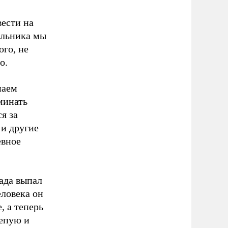
вести на
ольника мы
ого, не
о.
наем
минать
я за
 и другие
евное
пада выпал
еловека он
, а теперь
лепую и