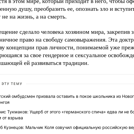
стя в этом мире, который приходит в него, чтобы о
енную душу, преобразить ее, опознать зло и вступит
 не на жизнь, а на смерть.
ещение сделало человека хозяином мира, закрепив 
ничное право на свободу самовыражения. Эта доктр
ову концепции прав личности, понимаемой уже преж
рющаяся за свое гендерное и сексуальное освобожд
ешающей ей развиваться традиции.
 ЭТУ ТЕМУ
ский омбудсмен призвала оставить в покое школьника из Ново
енгоя
ис Тукмаков: Ущерб от этого «германского спича» едва ли не б
м от взрыва
еб Кузнецов: Мальчик Коля озвучил официальную российскую в