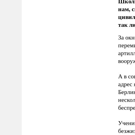
Школь
нам, 
цивил
так л
За ок
перем
артил
воору
А в с
адрес 
Берлин
неско
беспр
Ученик
безжи