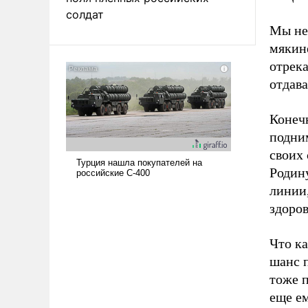
солдат
Мы не 
мякин
отрека
отдава
Конечн
подним
своих 
Родину
линии,
здоров
Что ка
шанс п
тоже п
еще е