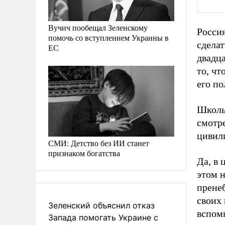
Вучич пообещал Зеленскому
Россия
помочь со вступлением Украины в
сделат
ЕС
двадца
то, ч
его п
Школьн
смотр
цивил
СМИ: Детство без ИИ станет
признаком богатства
Да, в 
этом н
прене
своих 
Зеленский объяснил отказ
вспомн
Запада помогать Украине с