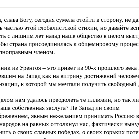
, слава Богу, сегодня сумела отойти в сторону, не да
ь частью этой глобалистской стихии, но давайте вс
ть с лишним лет назад наше общество в целом выст
тобы страна присоединилась к общемировому процес
олноправным членом.
ик из Уренгоя – это привет из 90-х прошлого века 
евшим на Запад как на витрину достижений челове
изации, к которой мы мечтали получить свободный 
целом нам удалось преодолеть те иллюзии, но так ли
аша собственная заслуга? Не Запад ли своим
брежением, явным нежеланием принимать Россию 
народов на равных оттолкнул нас, фактически выну
ить о своих славных победах, о своих горьких поте