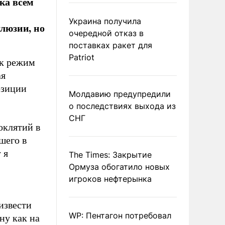
ка всем
Украина получила
ллюзии, но
очередной отказ в
поставках ракет для
Patriot
ак режим
ая
озиции
Молдавию предупредили
о последствиях выхода из
СНГ
оклятий в
шего в
 я
The Times: Закрытие
Ормуза обогатило новых
игроков нефтерынка
извести
WP: Пентагон потребовал
ну как на