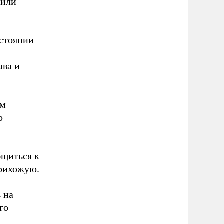
 или
остоянии
ава и
ам
о
бщиться к
прихожую.
 на
го