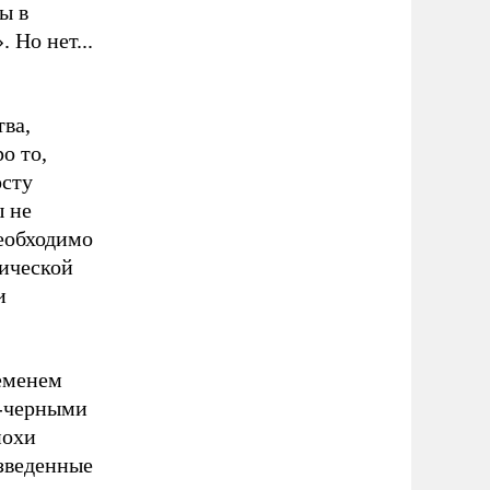
ы в
 Но нет...
ва,
о то,
осту
 не
еобходимо
нической
и
ременем
о-черными
похи
изведенные