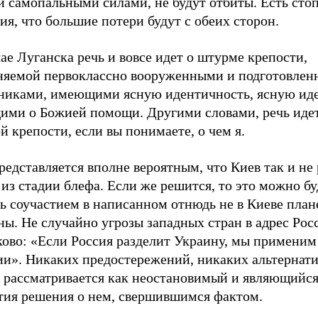
и самопальными силами, не будут отбиты. Есть сто
ия, что большие потери будут с обеих сторон.
ае Луганска речь и вовсе идет о штурме крепости,
няемой первоклассно вооруженными и подготовле
никами, имеющими ясную идентичность, ясную ид
ими о Божией помощи. Другими словами, речь иде
й крепости, если вы понимаете, о чем я.
едставляется вполне вероятным, что Киев так и не
из стадии блефа. Если же решится, то это можно бу
ь соучастием в написанном отнюдь не в Киеве план
ы. Не случайно угрозы западных стран в адрес Рос
ково: «Если Россия разделит Украину, мы применим
ии». Никаких предостережений, никаких альтернати
 рассматривается как неостановимый и являющийся,
тия решения о нем, свершившимся фактом.