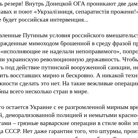
ть резерв! Внутрь Донецкой ОГА проникают две дам
авах и поют «Укрзалізниця, сепаратистів прожени!».
 будет российская интервенция...
вленные Путиным условия российского вмешательст
ержденные мимоходом брошенной в среду фразой пр
 «исполняющие не наделали непоправимого», попр
ли украинскую революционную державность. Чтобы
ть под действие путинской вооруженной санкции, н
тить восставших мирно и бескровно. А никакой тех
ности сделать это нет. На такие вежливые операци
ны всего несколько стран в мире.
что остается Украине с ее разгромленной мирным в
й, деморализованной полицией и немытыми красн
ами – грязные варварские операции в стиле войн э
да СССР. Нет даже гарантии того, что штурмы, про