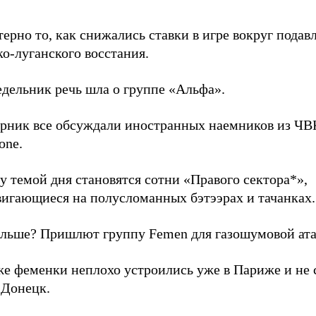
ерно то, как снижались ставки в игре вокруг подав
о-луганского восстания.
едельник речь шла о группе «Альфа».
орник все обсуждали иностранных наемников из ЧВ
one.
у темой дня становятся сотни «Правого сектора*»,
вигающиеся на полусломанных бэтээрах и тачанках.
альше? Пришлют группу Femen для газошумовой ат
же феменки неплохо устроились уже в Париже и не
 Донецк.