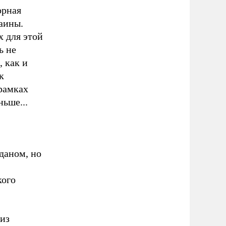
орная
аины.
х для этой
ь не
, как и
к
рамках
ньше...
даном, но
кого
из