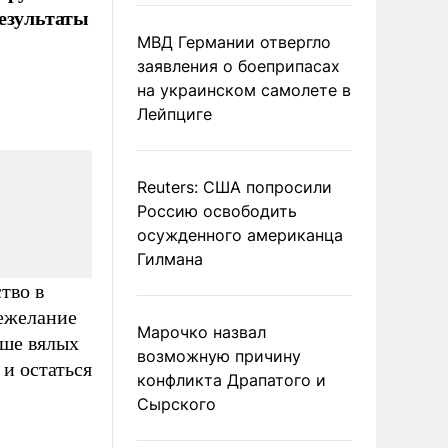
результаты
МВД Германии отвергло
заявления о боеприпасах
на украинском самолете в
Лейпциге
Reuters: США попросили
Россию освободить
осужденного американца
Гилмана
тво в
нежелание
Марочко назвал
ьше вялых
возможную причину
 и остаться
конфликта Драпатого и
Сырского