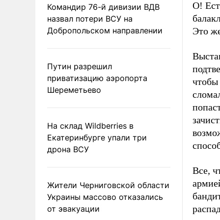
О! Ес
Командир 76-й дивизии ВДВ
балакл
назвал потери ВСУ на
Добропольском направлении
Это же
Выста
Путин разрешил
подтв
приватизацию аэропорта
чтобы
Шереметьево
слома
попас
зачис
На склад Wildberries в
возмож
Екатеринбурге упали три
способ
дрона ВСУ
Все, 
армие
Жители Черниговской области
бандит
Украины массово отказались
распа
от эвакуации