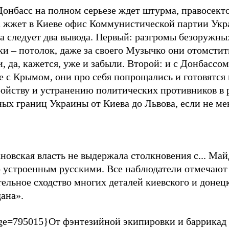
Донбасс на полном серьезе ждет штурма, правосект
а жжет в Киеве офис Коммунистической партии Укр
а следует два вывода. Первый: разгромы безоружны
и – потолок, даже за своего Музычко они отомстит
, да, кажется, уже и забыли. Второй: и с Донбассом
 с Крымом, они про себя попрощались и готовятся 
ройству и устранению политических противников в 
ых границ Украины от Киева до Львова, если не ме
овская власть не выдержала столкновения с... Май
о устроенным русскими. Все наблюдатели отмечают
ельное сходство многих деталей киевского и донец
ана».
ge=795015}От фэнтезийной экипировки и баррикад 