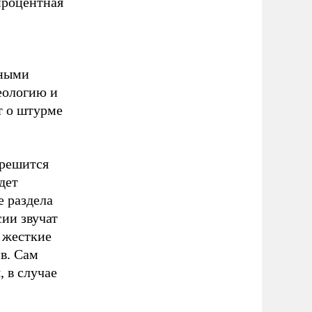
процентная
нными
еологию и
т о штурме
 решится
дет
е раздела
сии звучат
 жесткие
в. Сам
 в случае