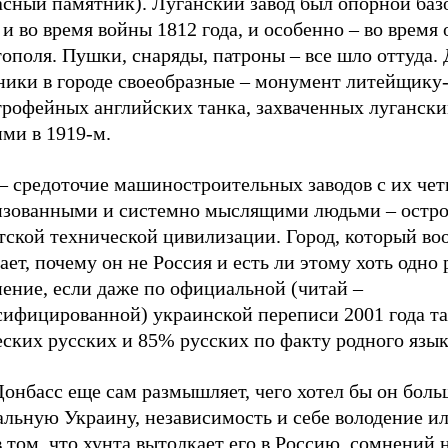
асный памятник). Луганский завод был опорной баз
и во время войны 1812 года, и особенно – во время
ополя. Пушки, снаряды, патроны – все шло оттуда.
ники в городе своеобразные – монумент литейщик
 трофейных английских танка, захваченных луганск
ми в 1919-м.
– средоточие машиностроительных заводов с их чет
изованными и системно мыслящими людьми – остро
тской технической цивилизации. Город, который во
ет, почему он не Россия и есть ли этому хоть одно
ение, если даже по официальной (читай –
сифицированной) украинской переписи 2001 года т
ских русских и 85% русских по факту родного язык
онбасс еще сам размышляет, чего хотел бы он боль
альную Украину, независимость и себе володение и
в том, что хунта вытолкает его в Россию, сомнений н