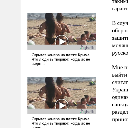
таким
гарант
В случ
оборо
защит
молящ
русско
Мне пр
выйти 
считат
Украин
одина
санкц
раздел
приня