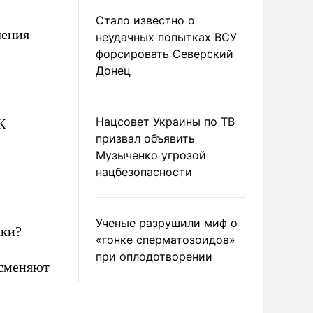
Стало известно о
ления
неудачных попытках ВСУ
форсировать Северский
Донец
Нацсовет Украины по ТВ
К
призвал объявить
Музыченко угрозой
нацбезопасности
Ученые разрушили миф о
аки?
«гонке сперматозоидов»
при оплодотворении
 сменяют