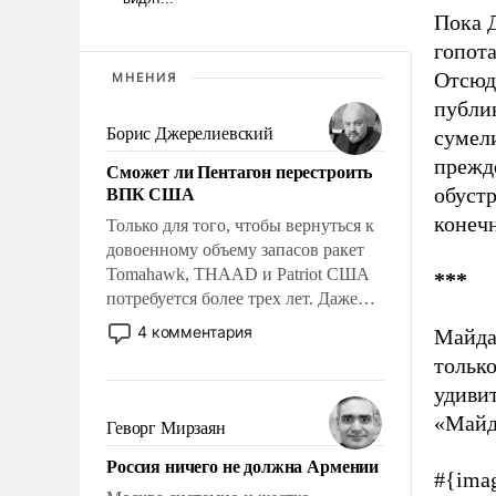
Пока 
гопот
Отсюд
МНЕНИЯ
публик
Борис Джерелиевский
сумели
прежде
Сможет ли Пентагон перестроить
ВПК США
обуст
конечн
Только для того, чтобы вернуться к
довоенному объему запасов ракет
Tomahawk, THAAD и Patriot США
***
потребуется более трех лет. Даже
небольшая война с Ираном
4 комментария
Майдан
опустошила американские
тольк
арсеналы. Сложившаяся ситуация
удивит
означает многолетний период
уязвимости США, например, перед
«Майд
Геворг Мирзаян
Китаем.
Россия ничего не должна Армении
#{ima