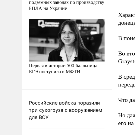
подземных заводах по производству
БПЛА на Украине
Характ
донецк
В пон
Во вт
Grayst
Первая в истории 500-балльница
ЕГЭ поступила в МФТИ
В сред
перед
Что д
Российские войска поразили
три сухогруза с вооружением
Но да
для ВСУ
его на