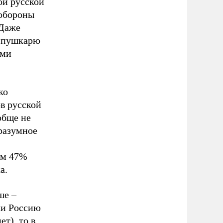
ой русской
 обороны
 Даже
у-пушкарю
ими
ко
в русской
обще не
 разумное
ам 47%
а.
ше –
ли Россию
ет), то в