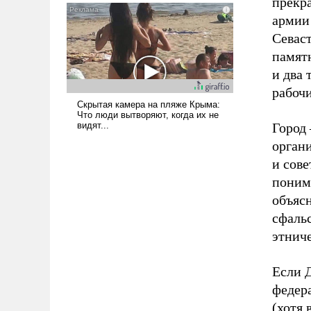
прекр
армии 
Севаст
памят
и два
рабочи
Город 
орган
и сове
понима
объясн
сфаль
этниче
Если Д
федер
(хотя 