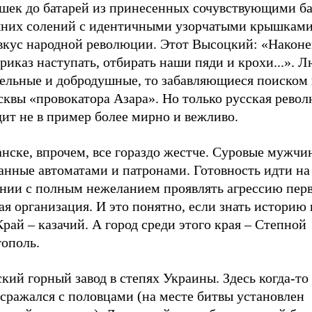
шек до батарей из принесенных сочувствующими б
них солений с идентичными узорчатыми крышками.
 вкус народной революции. Этот Высоцкий: «Наконе
риказ наступать, отбирать наши пяди и крохи...». Л
ельные и добродушные, то забавляющиеся поиском 
сквы «провокатора Азара». Но только русская рево
ит не в пример более мирно и вежливо.
нске, впрочем, все гораздо жестче. Суровые мужчи
анные автоматами и патронами. Готовность идти на
ании с полным нежеланием проявлять агрессию пер
я организация. И это понятно, если знать историю 
Край – казачий. А город среди этого края – Степной
тополь.
кий горный завод в степях Украины. Здесь когда-то
сражался с половцами (на месте битвы установлен