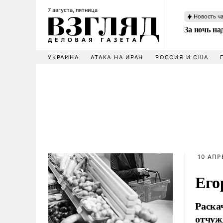
7 августа, пятница
Новость ч
За ночь н
УКРАИНА
АТАКА НА ИРАН
РОССИЯ И США
10 АПР
Его
Раска
отчуж