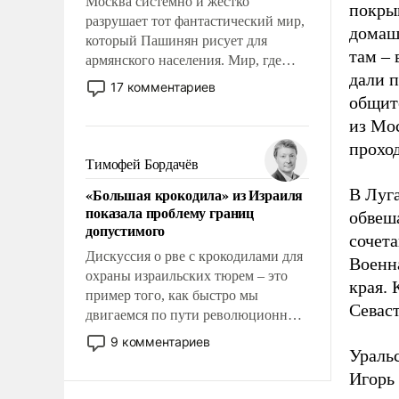
Москва системно и жестко
покры
разрушает тот фантастический мир,
домаш
который Пашинян рисует для
там –
армянского населения. Мир, где
дали п
политические прожекты будут
17 комментариев
безусловно оплачиваться за счет
общит
российских налогоплательщиков и
из Мо
где Еревану за свои поступки не
проход
нужно отвечать.
Тимофей Бордачёв
«Большая крокодила» из Израиля
В Луга
показала проблему границ
обвеш
допустимого
сочет
Дискуссия о рве с крокодилами для
Военна
охраны израильских тюрем – это
края. 
пример того, как быстро мы
Севас
двигаемся по пути революционных
изменений. То, что несколько лет
9 комментариев
Уральс
назад было образом для
псевдонаучной фантастики, стало
Игорь 
всерьез обсуждаемой идеей.