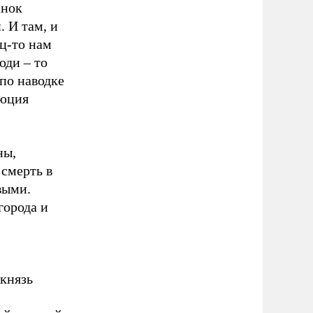
анок
 И там, и
ц-то нам
юди – то
по наводке
люция
ны,
 смерть в
выми.
города и
 князь