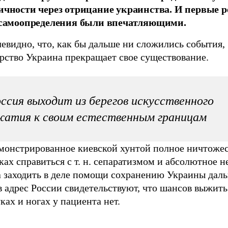
ичности через отрицание украинства. И первые 
 самоопределения были впечатляющими.
евидно, что, как бы дальше ни сложились события,
рство Украина прекращает свое существование.
ссия выходит из берегов искусственного
атия к своим естественным границам
монстрированное киевской хунтой полное ничтожес
ах справиться с т. н. сепаратизмом и абсолютное 
а заходить в деле помощи сохранению Украины дал
в адрес России свидетельствуют, что шансов выжить
ках и ногах у пациента нет.