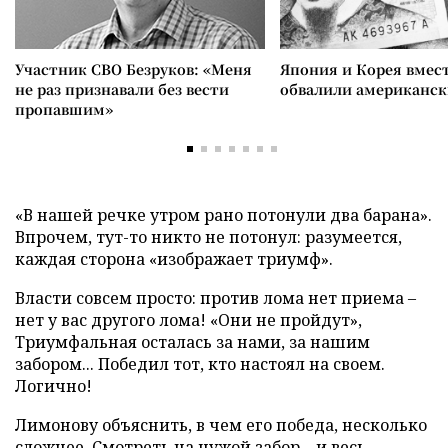
Участник СВО Безруков: «Меня
Япония и Корея вмес
не раз признавали без вести
обвалили американск
пропавшим»
«В нашей речке утром рано потонули два барана».
Впрочем, тут-то никто не потонул: разумеется,
каждая сторона «изображает триумф».
Власти совсем просто: против лома нет приема –
нет у вас другого лома! «Они не пройдут»,
Триумфальная осталась за нами, за нашим
забором... Победил тот, кто настоял на своем.
Логично!
Лимонову объяснить, в чем его победа, несколько
сложнее. Смотреть на чужой забор – и весь