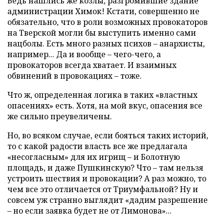
Ведь нашлись же козлы, разгромившие здание
администрации Химок! Кстати, совершенно не
обязательно, что в роли возможных провокаторов
на Тверской могли бы выступить именно сами
нацболы. Есть много разных психов – анархисты,
например... Да и вообще – чего-чего, а
провокаторов всегда хватает. И взаимных
обвинений в провокациях – тоже.
Что ж, определенная логика в таких «властных
опасениях» есть. Хотя, на мой вкус, опасения все
же сильно преувеличены.
Но, во всяком случае, если бояться таких историй,
то с какой радости власть все же предлагала
«несогласным» для их игрищ – и Болотную
площадь, и даже Пушкинскую? Что – там нельзя
устроить шествия и провокации? А раз можно, то
чем все это отличается от Триумфальной? Ну и
совсем уж странно выглядит «дадим разрешение
– но если заявка будет не от Лимонова»...