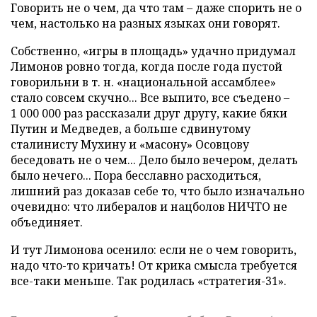
Говорить не о чем, да что там – даже спорить не о
чем, настолько на разных языках они говорят.
Собственно, «игры в площадь» удачно придумал
Лимонов ровно тогда, когда после года пустой
говорильни в т. н. «национальной ассамблее»
стало совсем скучно... Все выпито, все съедено –
1 000 000 раз рассказали друг другу, какие бяки
Путин и Медведев, а больше сдвинутому
сталинисту Мухину и «масону» Осовцову
беседовать не о чем... Дело было вечером, делать
было нечего... Пора бесславно расходиться,
лишний раз доказав себе то, что было изначально
очевидно: что либералов и нацболов НИЧТО не
объединяет.
И тут Лимонова осенило: если не о чем говорить,
надо что-то кричать! От крика смысла требуется
все-таки меньше. Так родилась «стратегия-31».